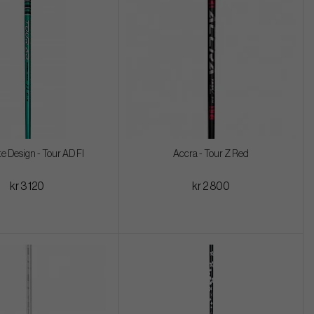
e Design - Tour AD FI
Accra - Tour Z Red
kr 3 120
kr 2 800