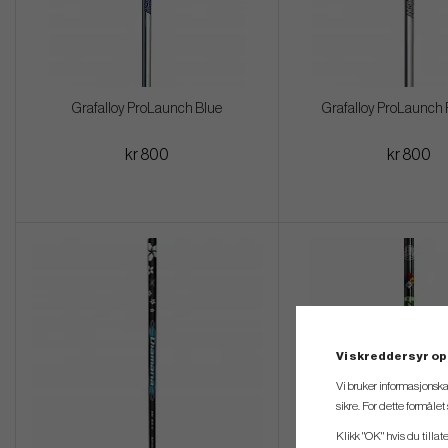
Grafalloy ProLaunch Blue
Grafalloy ProLaunch 
kr 800
kr 800
Vi skreddersyr op
Vi bruker informasjonska
sikre. For dette formåle
Klikk "OK" hvis du tillat