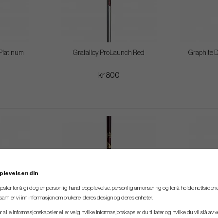
Platinum
Grafalloy ProLaunch Red
Graphite D
kr 800
plevelsen din
psler for å gi deg en personlig handleopplevelse, personlig annonsering og for å holde nettsidene
t samler vi inn informasjon om brukere, deres design og deres enheter.
er alle informasjonskapsler eller velg hvilke informasjonskapsler du tillater og hvilke du vil slå av 