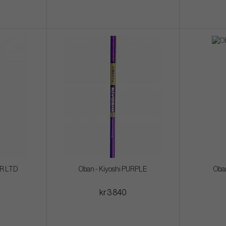
UR LTD
Oban - Kiyoshi PURPLE
Oba
kr 3 840