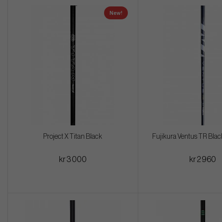
New!
Project X Titan Black
Fujikura Ventus TR Blac
kr 3 000
kr 2 960