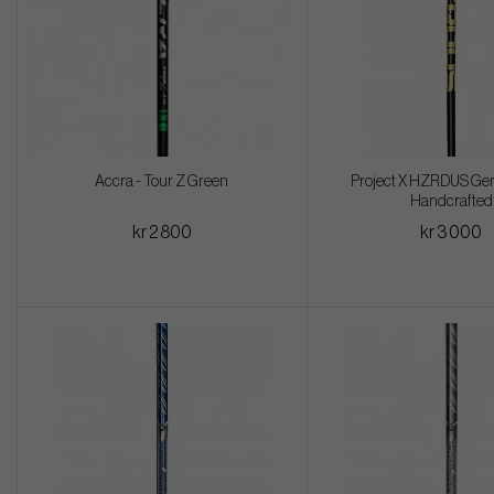
Accra - Tour Z Green
Project X HZRDUS Gen
Handcrafted
kr 2 800
kr 3 000