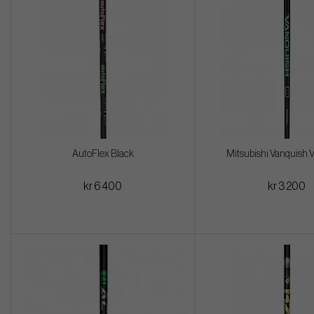
AutoFlex Black
Mitsubishi Vanquish 
kr 6 400
kr 3 200