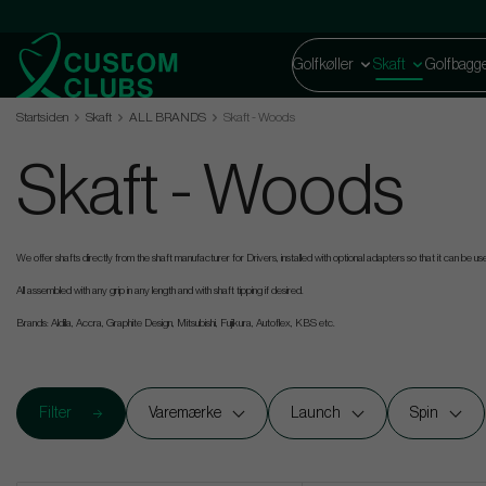
Golfkøller
Skaft
Golfbagg
Startsiden
Skaft
ALL BRANDS
Skaft - Woods
Skaft - Woods
We offer shafts directly from the shaft manufacturer for Drivers, installed with optional adapters so that it can be use
All assembled with any grip in any length and with shaft tipping if desired.
Brands: Aldila, Accra, Graphite Design, Mitsubishi, Fujikura, Autoflex, KBS etc.
Filter
Varemærke
Launch
Spin