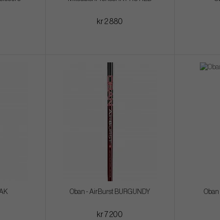
kr 2 880
 AK
Oban - AirBurst BURGUNDY
Oban 
kr 7 200