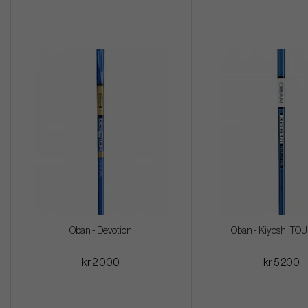
Oban - Devotion
Oban - Kiyoshi TO
kr 2 000
kr 5 200