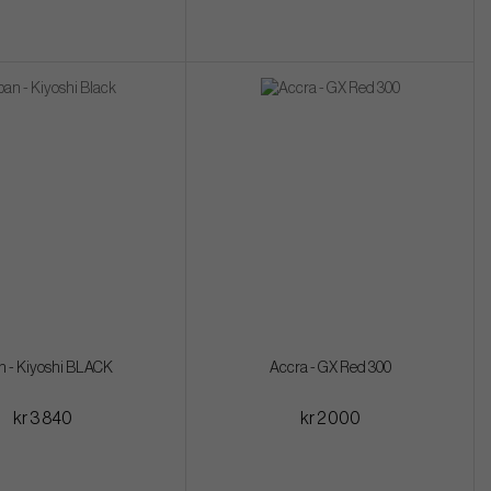
n - Kiyoshi BLACK
Accra - GX Red 300
kr 3 840
kr 2 000