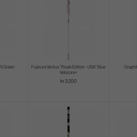
VV Green
Fujikura Ventus "Rivals Edition - USA" Blue
Graphit
Velocore+
kr 3 200