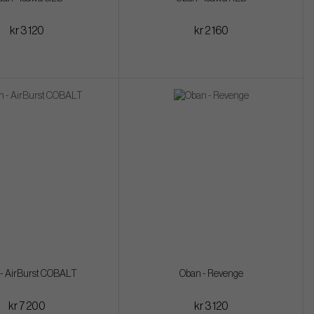
kr 3 120
kr 2 160
- AirBurst COBALT
Oban - Revenge
kr 7 200
kr 3 120