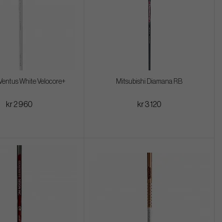
Ventus White Velocore+
Mitsubishi Diamana RB
kr 2 960
kr 3 120