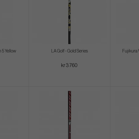
 5 Yellow
LA Golf - Gold Series
Fujikura 
kr 3 760