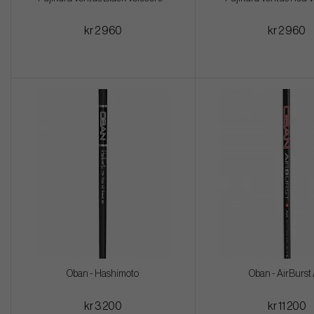
kr 2 960
kr 2 960
Oban - Hashimoto
Oban - AirBurst
kr 3 200
kr 11 200