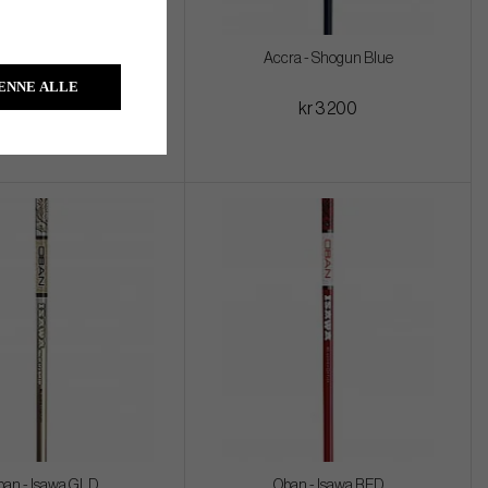
a - Shogun Green
Accra - Shogun Blue
ENNE ALLE
kr 3 200
kr 3 200
ban - Isawa GLD
Oban - Isawa RED