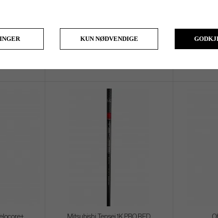
een T1100
Accra - Shogun Red
Accr
LINGER
KUN NØDVENDIGE
GODKJ
kr 3 200
Velocore+
Mitsubishi Tensei 1K PRO RED
O