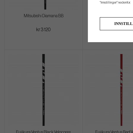
"Innstillinger" nedenfor.
Mitsubishi Diamana BB
Project X - HZRDUS Gr
HandCrafted
INNSTIL
kr 3 120
kr 3 000
Fujikura Ventus Black Velocore+
Fujikura Ventus Red 