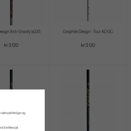
esign Anti-Gravity aG33
Graphite Design - Tour AD GC
kr 3 120
kr 3 120
 våre pålitelige og
ved å klikke på