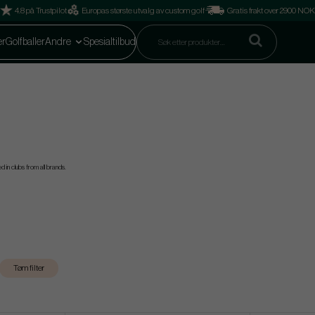
4.8 på Trustpilot
Europas største utvalg av custom golf
Gratis frakt over 2900 NOK
er
Golfballer
Andre
Spesialtilbud
d in clubs from all brands.
Tøm filter