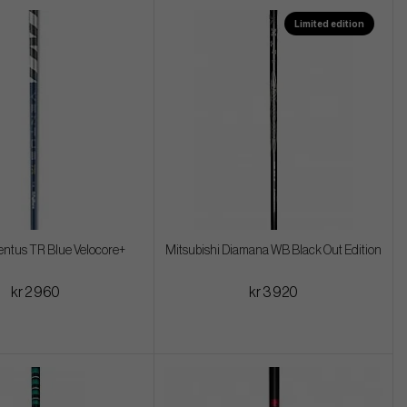
Limited edition
entus TR Blue Velocore+
Mitsubishi Diamana WB Black Out Edition
kr 2 960
kr 3 920