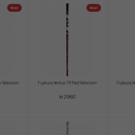
New!
New!
k Velocore+
Fujikura Ventus TR Red Velocore+
Fujikura V
kr 2 960