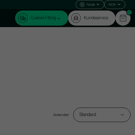
Norsk
NOK
0
Custom Fitting
Kundeservice
Standard
Sorter etter