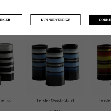
ightline
Ferruler - 10-pack - Peppermint
Ferruler
kr 320
LINGER
KUN NØDVENDIGE
GODKJ
ilver Fox
Ferruler - 10-pack - Skyfall
Ferruler