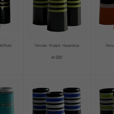
Gold Rush
Ferruler - 10-pack - Hazardous
Ferrul
kr 320