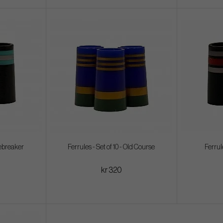
Icebreaker
Ferrules - Set of 10 - Old Course
Ferrule
kr 320