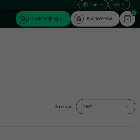
Norsk
NOK
0
Custom Fitting
Kundeservice
Navn
Sorter etter