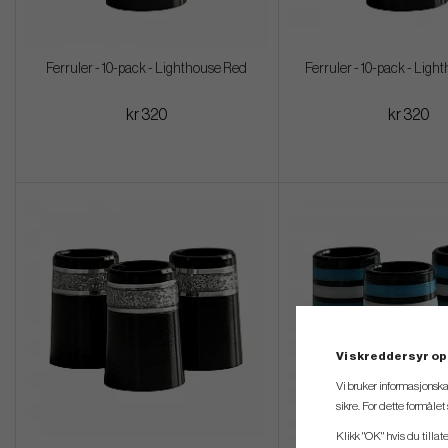
Ferruler - 10-pack - Lighthouse Red
Ferruler - 10-pack - Light
kr 320
kr 320
Vi skreddersyr op
Vi bruker informasjonska
sikre. For dette formåle
Klikk "OK" hvis du tillat