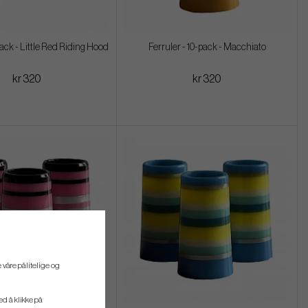
pack - Little Red Riding Hood
Ferruler - 10-pack - Macchiato
kr 320
kr 320
 våre pålitelige og
ved å klikke på