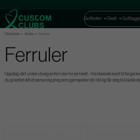
Golfkøller
Skaft
Golfbagg
Startsiden
Andre
Ferruler
Ferruler
Oppdag vårt unike utvalg av ferruler for jernsett – fra klassisk svart til farger
du gi settet ditt et personlig preg som gjenspeiler din stil og får deg til å skille