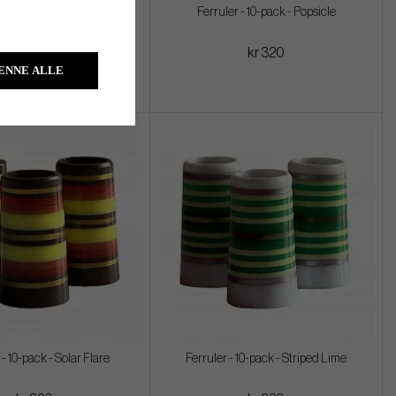
 - 10-pack - Pink Donut
Ferruler - 10-pack - Popsicle
kr 320
kr 320
ENNE ALLE
 - 10-pack - Solar Flare
Ferruler - 10-pack - Striped Lime