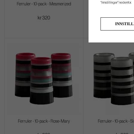
"Innstillinger" nedenfor.
Ferruler - 10-pack - Mesmerized
Ferruler - 10-pack - N
kr 320
kr 320
INNSTIL
Ferruler - 10-pack - Rose-Mary
Ferruler - 10-pack - S