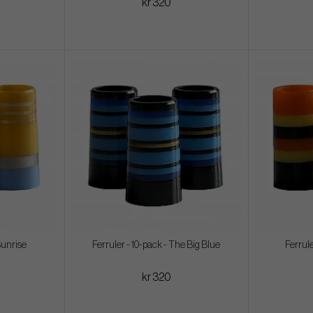
kr 320
Sunrise
Ferruler - 10-pack - The Big Blue
Ferrule
kr 320