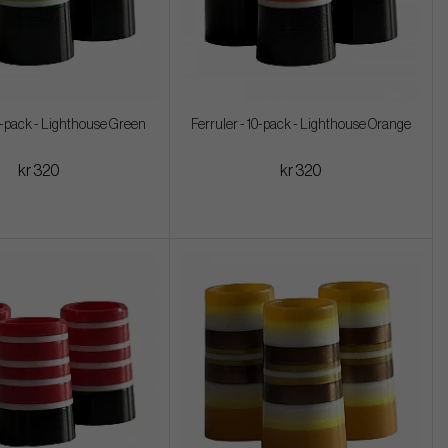
10-pack - Lighthouse Green
Ferruler - 10-pack - Lighthouse Orange
kr 320
kr 320