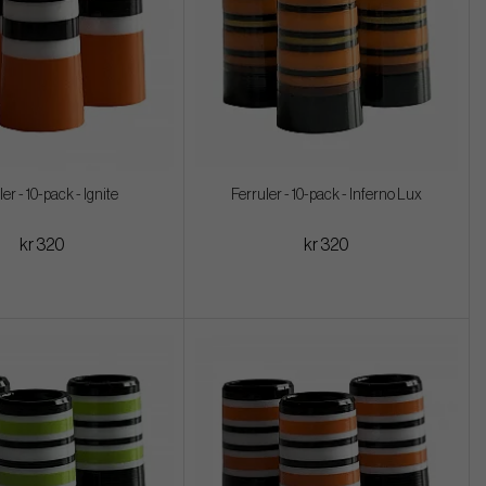
er - 10-pack - Ignite
Ferruler - 10-pack - Inferno Lux
kr 320
kr 320