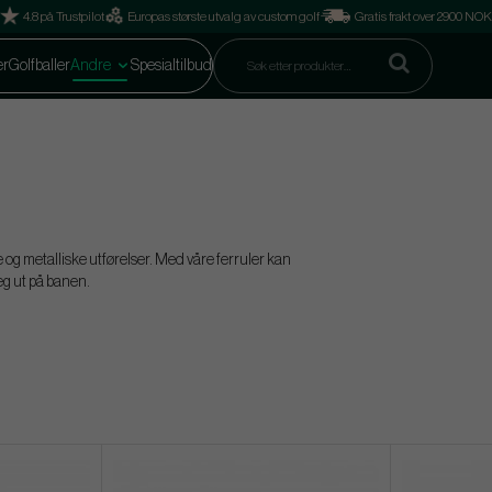
4.8 på Trustpilot
Europas største utvalg av custom golf
Gratis frakt over 2900 NOK
er
Golfballer
Andre
Spesialtilbud
ike og metalliske utførelser. Med våre ferruler kan
 deg ut på banen.