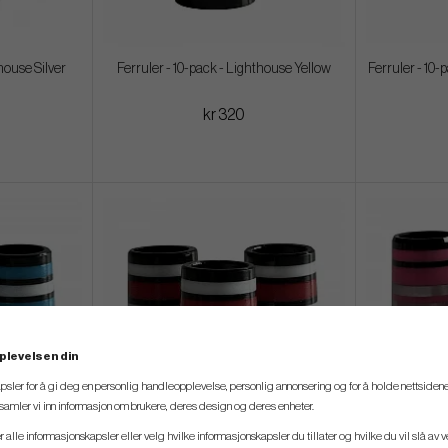
house Silver
Ferruler - 10-pack - Lighthouse Yellow
Ferruler - 10-
kr 320
plevelsen din
psler for å gi deg en personlig handleopplevelse, personlig annonsering og for å holde nettsidene
t samler vi inn informasjon om brukere, deres design og deres enheter.
er alle informasjonskapsler eller velg hvilke informasjonskapsler du tillater og hvilke du vil slå av 