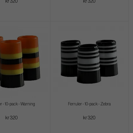
kr 320
kr 320
r - 10-pack - Warning
Ferruler - 10-pack - Zebra
kr 320
kr 320