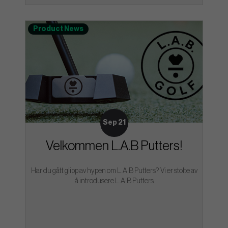
Product News
Sep 21
Velkommen L.A.B Putters!
Har du gått glipp av hypen om L.A.B Putters? Vi er stolte av
å introdusere L.A.B Putters