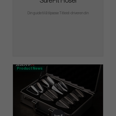
SureFit Hosel
Din guide til å tilpasse Titleist-driveren din
Product News