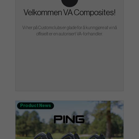
Velkommen VA Composites!
Vi her på Customclubs er glade for å kunngjøre at vi nå
offisielt er en autorisert VA-forhandler.
Product News