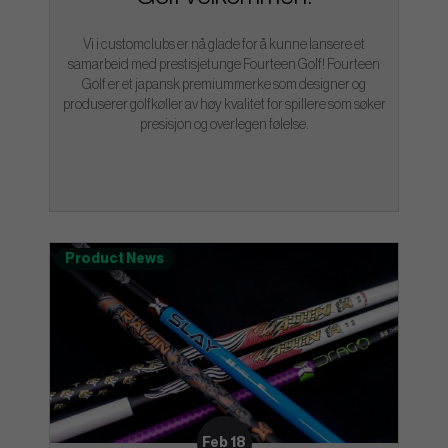
Vi i customclubs er nå glade for å kunne lansere et
samarbeid med prestisjetunge Fourteen Golf! Fourteen
Golf er et japansk premiummerke som designer og
produserer golfkøller av høy kvalitet for spillere som søker
presisjon og overlegen følelse.
Product News
Feb 18