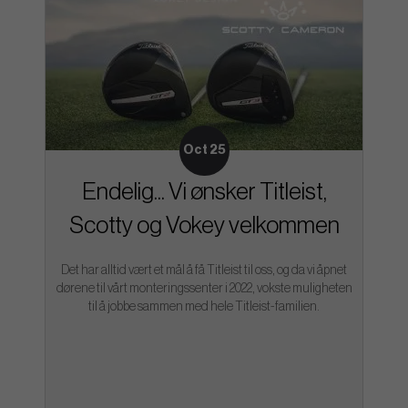
Oct 25
Endelig... Vi ønsker Titleist,
Scotty og Vokey velkommen
Det har alltid vært et mål å få Titleist til oss, og da vi åpnet
dørene til vårt monteringssenter i 2022, vokste muligheten
til å jobbe sammen med hele Titleist-familien.