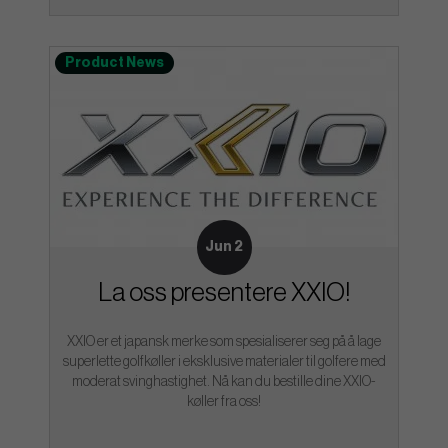
Product News
Jun 2
La oss presentere XXIO!
XXIO er et japansk merke som spesialiserer seg på å lage
superlette golfkøller i eksklusive materialer til golfere med
moderat svinghastighet. Nå kan du bestille dine XXIO-
køller fra oss!