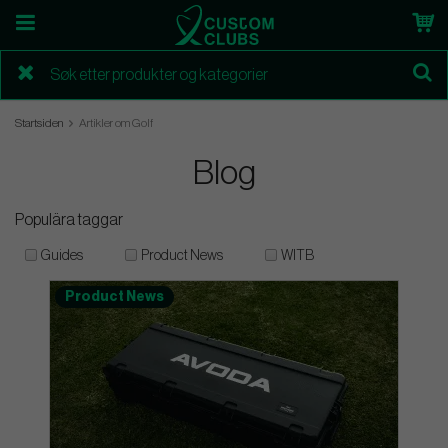
Startsiden
Artikler om Golf
Blog
Populära taggar
Guides
Product News
WITB
Product News