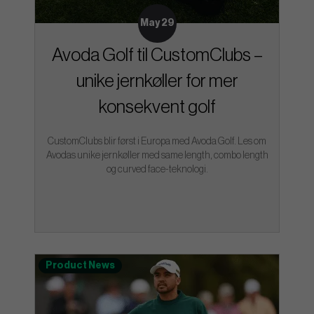
May 29
Avoda Golf til CustomClubs –
unike jernkøller for mer
konsekvent golf
CustomClubs blir først i Europa med Avoda Golf. Les om
Avodas unike jernkøller med same length, combo length
og curved face-teknologi.
Product News