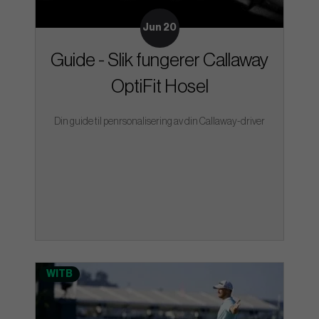
Jun 20
Guide - Slik fungerer Callaway
OptiFit Hosel
Din guide til penrsonalisering av din Callaway-driver
WITB