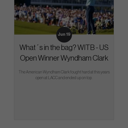
Jun 19
What´s in the bag? WITB - US
Open Winner Wyndham Clark
The American Wyndham Clark fought hard at this years
open at LACC and ended up on top.