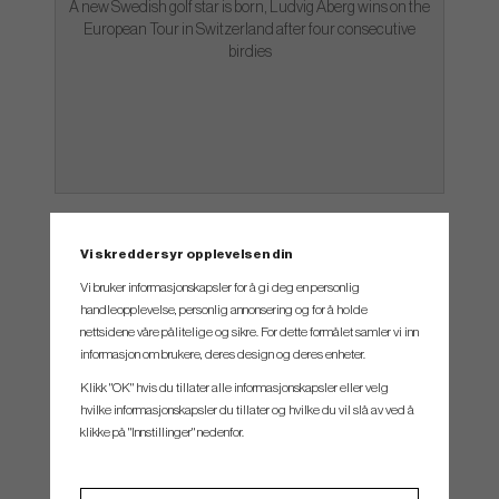
A new Swedish golf star is born, Ludvig Åberg wins on the
European Tour in Switzerland after four consecutive
birdies
Guides
Vi skreddersyr opplevelsen din
Vi bruker informasjonskapsler for å gi deg en personlig
handleopplevelse, personlig annonsering og for å holde
nettsidene våre pålitelige og sikre. For dette formålet samler vi inn
informasjon om brukere, deres design og deres enheter.
Klikk "OK" hvis du tillater alle informasjonskapsler eller velg
hvilke informasjonskapsler du tillater og hvilke du vil slå av ved å
klikke på "Innstillinger" nedenfor.
Jun 20