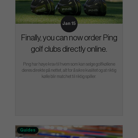
Jan 15
Finally, you can now order Ping
golf clubs directly online.
Ping har høye krav til hvem som kan selge golfkøllene
deres direkte på nettet, alt for å sikre kvalitet og at riktig
kølle blir matchet til riktig spiller.
Guides