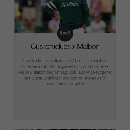
Nov 5
Customclubs x Malbon
Vi ønsker Malbon velkommen Vi hos Customclubs er
stolte over å kunne kunngjøre et nytt partnerskap med
Malbon. Malbon ble grunnlagt i 2017 i Los Angeles og er et
merke som kombinerer tradisjon og innovasjon for
dagens moderne golfer