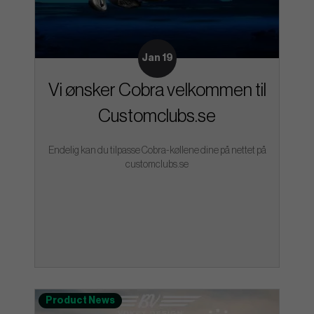
Jan 19
Vi ønsker Cobra velkommen til
Customclubs.se
Endelig kan du tilpasse Cobra-køllene dine på nettet på
customclubs.se
Product News