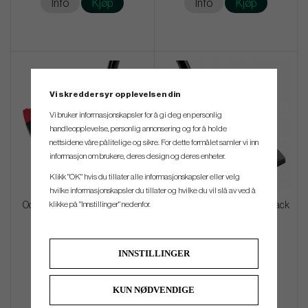
Info
Kjøp
Info
Kjøp
Vi skreddersyr opplevelsen din
Vi bruker informasjonskapsler for å gi deg en personlig
handleopplevelse, personlig annonsering og for å holde
nettsidene våre pålitelige og sikre. For dette formålet samler vi inn
informasjon om brukere, deres design og deres enheter.
Klikk "OK" hvis du tillater alle informasjonskapsler eller velg
hvilke informasjonskapsler du tillater og hvilke du vil slå av ved å
klikke på "Innstillinger" nedenfor.
Odyssey Square 2 Square TRI-
TaylorMade Spider 5K-ZT Black
HOT - Jailbird
kr 4 800
kr 5 280
kr 5 200
INNSTILLINGER
Info
Kjøp
Info
Kjøp
KUN NØDVENDIGE