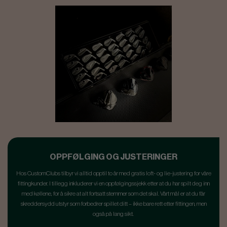
OPPFØLGING OG JUSTERINGER
Hos CustomClubs tilbyr vi alltid opptil to år med gratis loft- og lie-justering for våre
fittingkunder. I tillegg inkluderer vi en oppfølgingssjekk etter at du har spilt deg inn
med køllene, for å sikre at alt fortsatt stemmer som det skal. Vårt mål er at du får
skreddersydd utstyr som forbedrer spillet ditt – ikke bare rett etter fittingen, men
også på lang sikt.