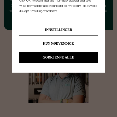
mange år jobbet med Custom Fitting, som alltid har vært hans største lidenskap.
Klikk "OK" hvis du tillater alle informasjonskapsler eller velg
Oscars mål for hver fitting er at spilleren skal forlate oss med køller som virkelig
hvilke informasjonskapsler du tillater og hvilke du vil slå av ved å
fortjener en plass i bagen og leverer akkurat det de er ute etter. For å se mer av oss,
klikke på "Innstillinger" nedenfor.
ta gjerne en titt på vår YouTube-kanal!
INNSTILLINGER
KUN NØDVENDIGE
GODKJENNE ALLE