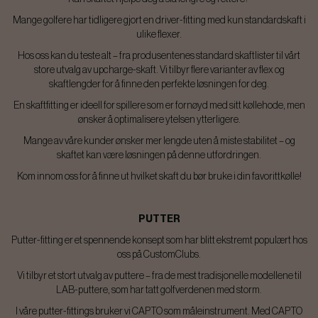
Mange golfere har tidligere gjort en driver-fitting med kun standardskaft i
ulike flexer.
Hos oss kan du teste alt – fra produsentenes standard skaftlister til vårt
store utvalg av upcharge-skaft. Vi tilbyr flere varianter av flex og
skaftlengder for å finne den perfekte løsningen for deg.
En skaftfitting er ideell for spillere som er fornøyd med sitt køllehode, men
ønsker å optimalisere ytelsen ytterligere.
Mange av våre kunder ønsker mer lengde uten å miste stabilitet – og
skaftet kan være løsningen på denne utfordringen.
Kom innom oss for å finne ut hvilket skaft du bør bruke i din favorittkølle!
PUTTER
Putter-fitting er et spennende konsept som har blitt ekstremt populært hos
oss på CustomClubs.
Vi tilbyr et stort utvalg av puttere – fra de mest tradisjonelle modellene til
LAB-puttere, som har tatt golfverdenen med storm.
I våre putter-fittings bruker vi CAPTO som måleinstrument. Med CAPTO