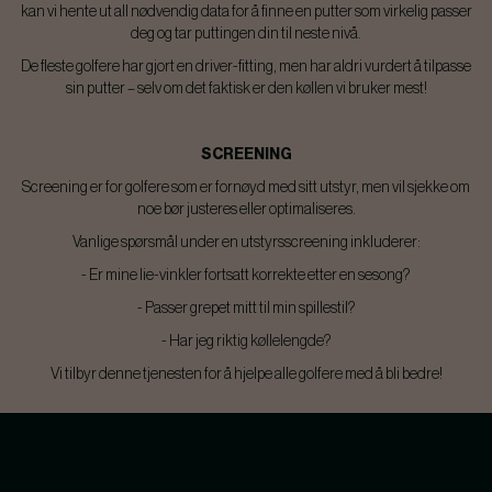
kan vi hente ut all nødvendig data for å finne en putter som virkelig passer
deg og tar puttingen din til neste nivå.
De fleste golfere har gjort en driver-fitting, men har aldri vurdert å tilpasse
sin putter – selv om det faktisk er den køllen vi bruker mest!
SCREENING
Screening er for golfere som er fornøyd med sitt utstyr, men vil sjekke om
noe bør justeres eller optimaliseres.
Vanlige spørsmål under en utstyrsscreening inkluderer:
- Er mine lie-vinkler fortsatt korrekte etter en sesong?
- Passer grepet mitt til min spillestil?
- Har jeg riktig køllelengde?
Vi tilbyr denne tjenesten for å hjelpe alle golfere med å bli bedre!