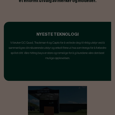
et enormt utvalg av merker og modeller.
NYESTE TEKNOLOGI
Vi bruker GC Quad, Trackman 4 og Capto for å veilede deg til riktig utstyr ved å
sammenligne din nåværende utstyr og enkelt finne ut hva som trengs for å forbedre
spillet ditt. Våre hitting bays er store og romslige for å gi kundene våre den best
mulige opplevelsen.