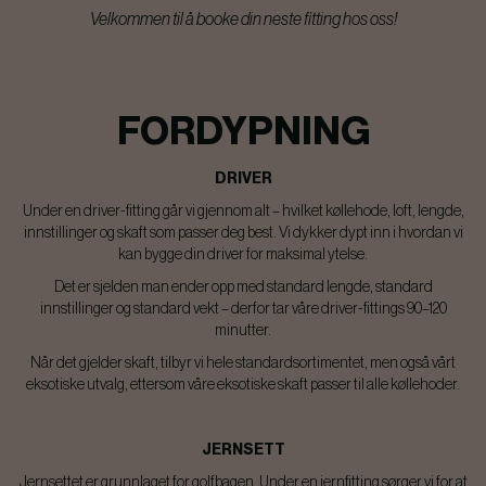
Velkommen til å booke din neste fitting hos oss!
FORDYPNING
DRIVER
Under en driver-fitting går vi gjennom alt – hvilket køllehode, loft, lengde,
innstillinger og skaft som passer deg best. Vi dykker dypt inn i hvordan vi
kan bygge din driver for maksimal ytelse.
Det er sjelden man ender opp med standard lengde, standard
innstillinger og standard vekt – derfor tar våre driver-fittings 90–120
minutter.
Når det gjelder skaft, tilbyr vi hele standardsortimentet, men også vårt
eksotiske utvalg, ettersom våre eksotiske skaft passer til alle køllehoder.
JERNSETT
Jernsettet er grunnlaget for golfbagen. Under en jernfitting sørger vi for at