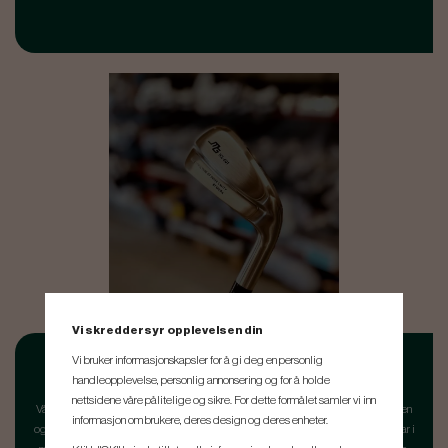
Vi skreddersyr opplevelsen din
Vi bruker informasjonskapsler for å gi deg en personlig
KUNNSKAP OG KOMPETANSE
handleopplevelse, personlig annonsering og for å holde
nettsidene våre pålitelige og sikre. For dette formålet samler vi inn
Vårt fitting-team ledes av Oscar Fält, som har mange års erfaring innen fitting, men
informasjon om brukere, deres design og deres enheter.
også som golfspiller og trener. Oscar har en collegekarriere i USA bak seg og har i