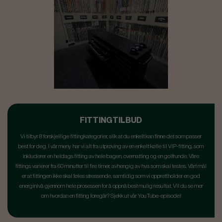
FITTINGTILBUD
Vi tilbyr 8 forskjellige fittingkategorier, slik at du enkelt kan finne det som passer
best for deg. I vår meny har vi alt fra utprøving av en enkelt kølle til VIP-fitting, som
inkluderer en heldags fitting av hele bagen, overnatting og en golfrunde. Våre
fittings varierer fra 60 minutter til fire timer, avhengig av hva som skal testes. Vårt mål
er at fittingen ikke skal føles stressende, samtidig som vi opprettholder en god
energinivå gjennom hele prosessen for å oppnå best mulig resultat. Vil du se mer
om hvordan en fitting foregår? Sjekk ut vår YouTube-episode!