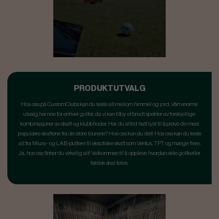
PRODUKTUTVALG
Hos oss på CustomClubs kan du teste alt mellom himmel og jord. Vårt enorme
utvalg har noe for enhver golfer, da vi kan tilby et bredt spekter av forskjellige
kombinasjoner av skaft og klubbhoder. Har du alltid hatt lyst til å prøve de mest
populære skaftene fra de store tourene? Hos oss kan du det! Hos oss kan du teste
alt fra Miura- og LAB-puttere til eksotiske skaft som Ventus, TPT og mange flere.
Ja, hos oss finner du virkelig alt! Velkommen til å oppleve hvordan ekte golfkøller
faktisk skal føles.