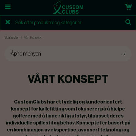
Startsiden
Vårt Konsept
Åpne menyen
VÅRT KONSEPT
CustomClubs har et tydelig og kundeorientert
konsept for køllefitting som fokuserer på å hjelpe
golfere med å finne riktig utstyr, tilpasset deres
individuelle spillestil og behov. Konseptet er basert på
en kombinasjon av ekspertise, avansert teknologi og