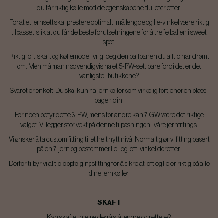
du får riktig kølle med de egenskapene du leter etter.
For at et jernsett skal prestere optimalt, må lengde og lie-vinkel være riktig
tilpasset, slik at du får de beste forutsetningene for å treffe ballen i sweet
spot.
Riktig loft, skaft og køllemodell vil gi deg den ballbanen du alltid har drømt
om. Men må man nødvendigvis ha et 5-PW-sett bare fordi det er det
vanligste i butikkene?
Svaret er enkelt: Du skal kun ha jernkøller som virkelig fortjener en plass i
bagen din.
For noen betyr dette 3-PW, mens for andre kan 7-GW være det riktige
valget. Vi legger stor vekt på denne tilpasningen i våre jernfittings.
Vi ønsker å ta custom fitting til et helt nytt nivå. Normalt gjør vi fitting basert
på en 7-jern og bestemmer lie- og loft-vinkel deretter.
Derfor tilbyr vi alltid oppfølgingsfitting for å sikre at loft og lie er riktig på alle
dine jernkøller.
SKAFT
Kan skaftet hjelpe deg å slå lengre og rettere?