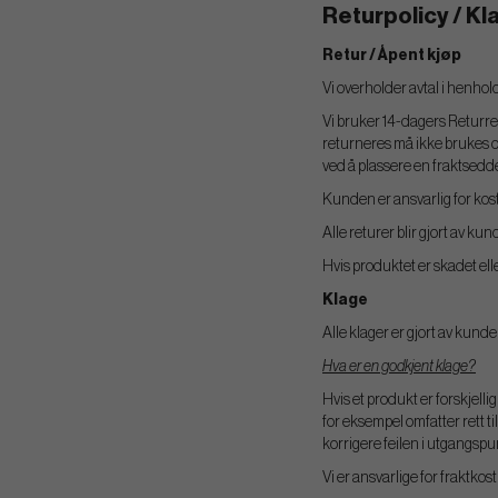
Returpolicy / Kl
Retur / Åpent kjøp
Vi overholder avtal i henhol
Vi bruker 14-dagers Returret
returneres må ikke brukes og
ved å plassere en fraktseddel
Kunden er ansvarlig for kostn
Alle returer blir gjort av k
Hvis produktet er skadet elle
Klage
Alle klager er gjort av kun
Hva er en godkjent klage?
Hvis et produkt er forskjelli
for eksempel omfatter rett ti
korrigere feilen i utgangspun
Vi er ansvarlige for fraktko