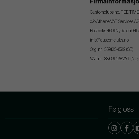
Firmainformasj
Customclubs.no, TEE TIME
c/o Athene VAT Services A
Postboks 4691 Nydalen 04
info@customclubs.no
Org. nr.: 559135-1589 (SE)
VAT.nr.: 33 691 438VAT (NO)
Følg oss