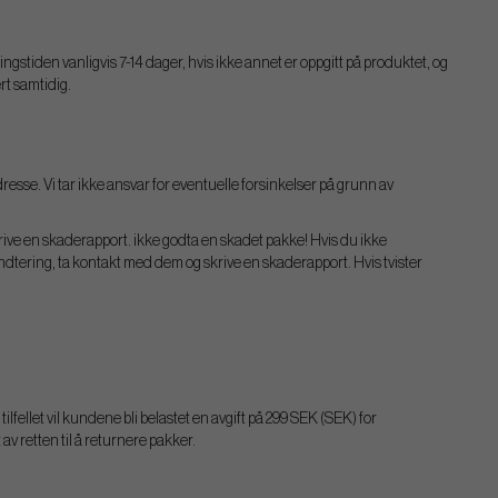
ringstiden vanligvis 7-14 dager, hvis ikke annet er oppgitt på produktet, og
ert samtidig.
resse. Vi tar ikke ansvar for eventuelle forsinkelser på grunn av
rive en skaderapport. ikke godta en skadet pakke! Hvis du ikke
ndtering, ta kontakt med dem og skrive en skaderapport. Hvis tvister
ilfellet vil kundene bli belastet en avgift på 299 SEK (SEK) for
v retten til å returnere pakker.