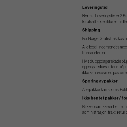
Leveringstid
Normal Leveringstid er 2-5 ar
forutsatt at det ikke er midl
Shipping
For Norge: Gratis fraktkost
Alle bestillinger sendes med
transportøren.
Hvis du oppdager skade på p
oppdager skaden før du åpner
ikke kan løses med posten el
Sporing av pakker
Alle pakker kan spores. Pa
Ikke hentet pakker / f
Pakker som ikke er hentet ut 
administrasjon, frakt, retur