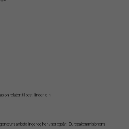
n relatert til bestillingen din.
Klagenævns anbefalinger og henviser også til Europakommisjonens