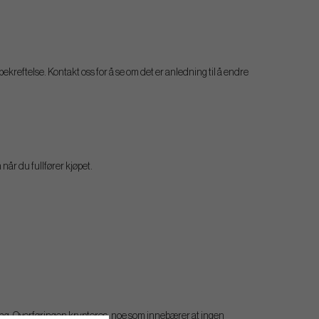
ekreftelse. Kontakt oss for å se om det er anledning til å endre
når du fullfører kjøpet.
ling. Overføringen krypteres, noe som innebærer at ingen