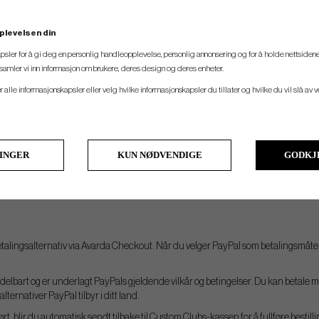
ine kortdetaljer. Pengene trekkes fra ditt kort når du godkjenner kjøpet. Beta
es via SSL (Secure Sockets Layer). Vi har dermed aldri tilgang til kortinformasjo
plevelsen din
 inn ditt kortnummer, kortets utløpsdato og CVC/CVV-kode. Vi aksepterer betali
psler for å gi deg en personlig handleopplevelse, personlig annonsering og for å holde nettsidene
t samler vi inn informasjon om brukere, deres design og deres enheter.
er alle informasjonskapsler eller velg hvilke informasjonskapsler du tillater og hvilke du vil slå av 
 e-post. Du kan velge å betale hele fakturabeløpet på en gang, eller søke om å del
tale står spesifisert på fakturaen.
LINGER
KUN NØDVENDIGE
GODKJ
-post i midten av hver måned, med en administrasjonsavgift på p.t 49 kr. Med del
etalingsalternativ via Avarda Checkout. Når du velger PayPal som betalingsmåte, bl
lbart og er underlagt PayPals gjeldende vilkår og betingelser. Du kan betale me
lternativer PayPal tilbyr i ditt land.
t, blir du automatisk sendt tilbake til Custom Clubs-kassen for å fullføre bestill