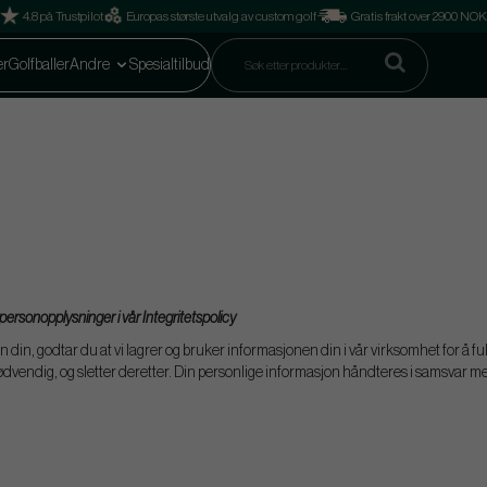
4.8 på Trustpilot
Europas største utvalg av custom golf
Gratis frakt over 2900 NOK
er
Golfballer
Andre
Spesialtilbud
rsonopplysninger i vår Integritetspolicy
n din, godtar du at vi lagrer og bruker informasjonen din i vår virksomhet for å ful
dvendig, og sletter deretter. Din personlige informasjon håndteres i samsvar