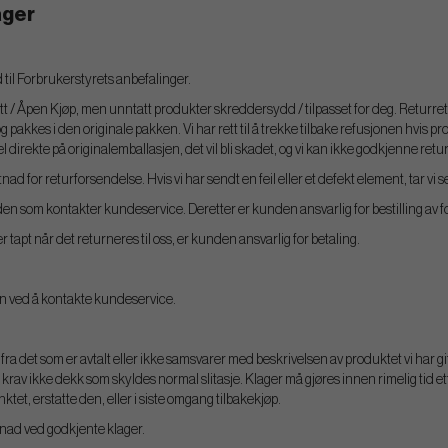
ager
d til Forbrukerstyrets anbefalinger.
t / Åpen Kjøp, men unntatt produkter skreddersydd / tilpasset for deg. Returrett
 pakkes i den originale pakken. Vi har rett til å trekke tilbake refusjonen hvis p
 direkte på originalemballasjen, det vil bli skadet, og vi kan ikke godkjenne retur
ad for returforsendelse. Hvis vi har sendt en feil eller et defekt element, tar vi s
unden som kontakter kundeservice. Deretter er kunden ansvarlig for bestilling av f
r tapt når det returneres til oss, er kunden ansvarlig for betaling.
den ved å kontakte kundeservice.
g fra det som er avtalt eller ikke samsvarer med beskrivelsen av produktet vi har git
l krav ikke dekk som skyldes normal slitasje. Klager må gjøres innen rimelig tid ett
ktet, erstatte den, eller i siste omgang tilbakekjøp.
stnad ved godkjente klager.