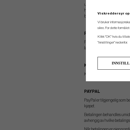
uvedkommende kan få tak i d
håndteres av Nets og krypter
Vi skreddersyr op
betaling med kort fyller du
Vi bruker informasjonska
sikre. For dette formåle
FAKTURA
Klikk "OK" hvis du tillat
Fakturaen sendes til deg per
"Innstillinger" nedenfor.
laveste beløpet du kan delbe
INNSTIL
KONTO
Kontooversikten sendes per e
PAYPAL
PayPal er tilgjengelig som b
kjøpet.
Betalingen behandles umidde
avhengig av hvilke betalingsa
Når betalingen er gjennomfør