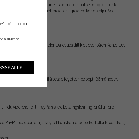
lingen går via Nets. All kommunikasjon mellom butikken og din bank
nen og kan derfor ikke registrere eller lagre dine kortdetaljer. Ved
ng med Visa og Mastercard.
 våre pålitelige og
ved å klikke på
e opp betalingen i mindre deler. Da legges ditt kjøp over på en Konto. Det
ENNE ALLE
betaling gis du mulighet til å betale i eget tempo opptil 36 måneder.
ir du videresendt til PayPals sikre betalingsløsning for å fullføre
d PayPal-saldoen din, tilknyttet bankkonto, debetkort eller kredittkort,
ingen.