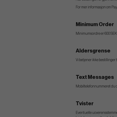
For mer informasjon om PayPa
Minimum Order
Minimumsordre er 600 SEK
Aldersgrense
Vi betjener ikke bestillinger 
Text Messages
Mobiltelefonnummeret du oppg
Tvister
Eventuelle uoverensstemmels