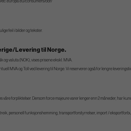
p://ec.europa.eu/consumers/odr/
ige feil i bilder og tekster.
rige/Levering til Norge.
åk og valuta (NOK), vises prisene ekskl. MVA.
uell MVA og Toll ved levering til Norge. Vi reserverer også for lengre leveringsti
 våre forpliktelser. Dersom force majeure varer lenger enn 2 måneder, har kunden s
streik, personell funksjonshemming, transportforstyrrelser, import / eksportforbu