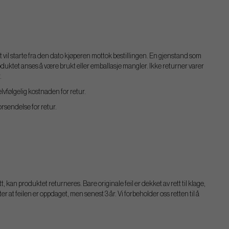
 vil starte fra den dato kjøperen mottok bestillingen. En gjenstand som
roduktet anses å være brukt eller emballasje mangler. Ikke returner varer
.
elvfølgelig kostnaden for retur.
orsendelse for retur.
t, kan produktet returneres. Bare originale feil er dekket av rett til klage,
er at feilen er oppdaget, men senest 3 år. Vi forbeholder oss retten til å