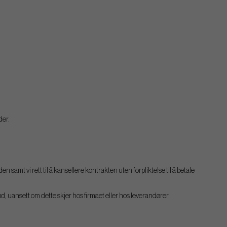
der.
amt vi rett til å kansellere kontrakten uten forpliktelse til å betale
d, uansett om dette skjer hos firmaet eller hos leverandører.