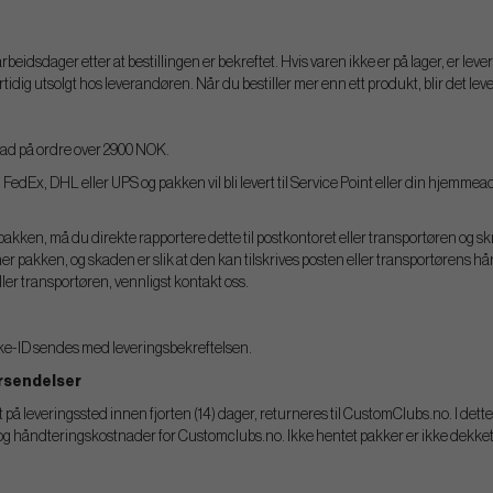
beidsdager etter at bestillingen er bekreftet. Hvis varen ikke er på lager, er leve
ertidig utsolgt hos leverandøren. Når du bestiller mer enn ett produkt, blir det lev
nad på ordre over 2900 NOK.
 FedEx, DHL eller UPS og pakken vil bli levert til Service Point eller din hjemmead
akken, må du direkte rapportere dette til postkontoret eller transportøren og sk
 pakken, og skaden er slik at den kan tilskrives posten eller transportørens hå
ler transportøren, vennligst kontakt oss.
kke-ID sendes med leveringsbekreftelsen.
orsendelser
på leveringssted innen fjorten (14) dager, returneres til CustomClubs.no. I dette t
 og håndteringskostnader for Customclubs.no. Ikke hentet pakker er ikke dekket a