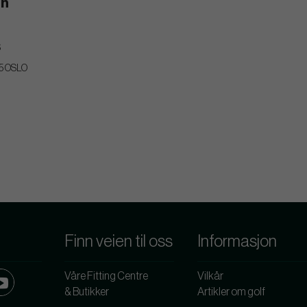
on
S
05 OSLO
Finn veien til oss
Informasjon
Våre Fitting Centre
Vilkår
& Butikker
Artikler om golf