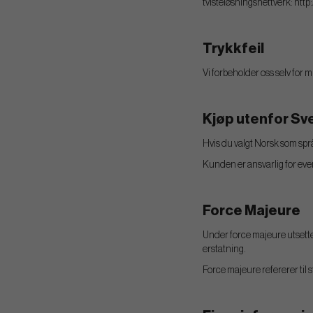
tvisteløsningsnettverk: htt
Trykkfeil
Vi forbeholder oss selv for mul
Kjøp utenfor Sve
Hvis du valgt Norsk som spr
Kunden er ansvarlig for event
Force Majeure
Under force majeure utsettes
erstatning.
Force majeure refererer til 