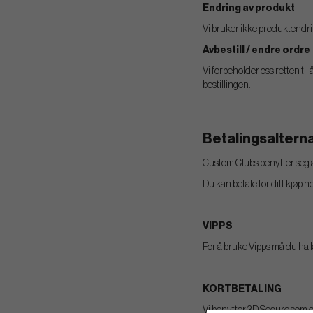
Endring av produkt
Vi bruker ikke produktendri
Avbestill / endre ordre
Vi forbeholder oss retten ti
bestillingen.
Betalingsalterna
Custom Clubs benytter seg av
Du kan betale for ditt kjøp 
VIPPS
For å bruke Vipps må du ha la
KORTBETALING
Vi benytter 3D Secure som e