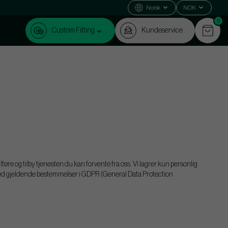
Norsk
NOK
0
Custom Fitting
Kundeservice
lføre og tilby tjenesten du kan forvente fra oss. Vi lagrer kun personlig
 med gjeldende bestemmelser i GDPR (General Data Protection