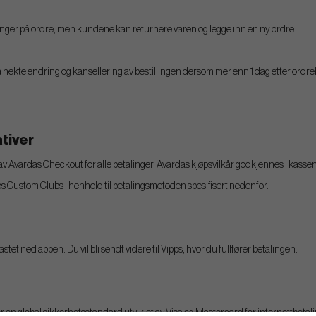
nger på ordre, men kundene kan returnere varen og legge inn en ny ordre.
l å nekte endring og kansellering av bestillingen dersom mer enn 1 dag etter ordreb
tiver
 Avardas Checkout for alle betalinger. Avardas kjøpsvilkår godkjennes i kassen 
hos Custom Clubs i henhold til betalingsmetoden spesifisert nedenfor.
stet ned appen. Du vil bli sendt videre til Vipps, hvor du fullfører betalingen.
r en global sikkerhetsstandard utviklet av Visa og Mastercard for internettbeta