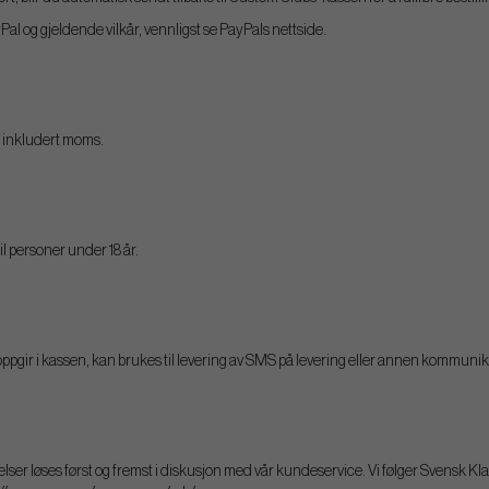
l og gjeldende vilkår, vennligst se PayPals nettside.
 inkludert moms.
til personer under 18 år.
ir i kassen, kan brukes til levering av SMS på levering eller annen kommunikasjo
er løses først og fremst i diskusjon med vår kundeservice. Vi følger Svensk 