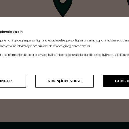
CUSTOMCLUBS
CUS
plevelsen din
psler for å gi deg en personlig handleopplevelse, personlig annonsering og for å holde nettsidene
Hisingen
t samler vi inn informasjon om brukere, deres design og deres enheter.
er alle informasjonskapsler eller velg hvilke informasjonskapsler du tillater og hvilke du vil slå av 
Göteborg
G
Til butikken
T
LINGER
KUN NØDVENDIGE
GODKJ