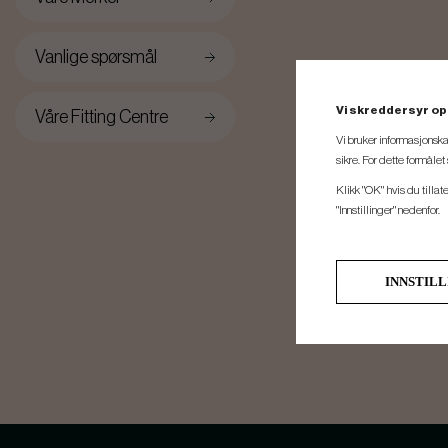
Vanlige spørsmål
Vi skreddersyr op
Våre Fitting Centre
Vi bruker informasjonska
sikre. For dette formåle
Klikk "OK" hvis du tillat
"Innstillinger" nedenfor.
INNSTIL