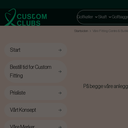
Golfkøller
Skaft
Golfbagg
Startsiden
Våre Fitting Centre & Butik
Start
Bestill tid for Custom
Fitting
På begge våre anlegg 
Prisliste
Vårt Konsept
Våre Merker