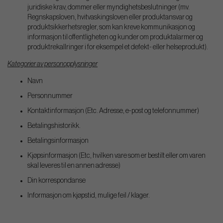
juridiske krav, dommer eller myndighetsbeslutninger (mv.
Regnskapsloven, hvitvaskingsloven eller produktansvar og
produktsikkerhetsregler, som kan kreve kommunikasjon og
informasjon til offentligheten og kunder om produktalarmer og
produktrekallringer i for eksempel et defekt- eller helseprodukt).
Kategorier av personopplysninger
Navn
Personnummer
Kontaktinformasjon (Etc. Adresse, e-post og telefonnummer)
Betalingshistorikk.
Betalingsinformasjon
Kjøpsinformasjon (Etc, hvilken vare som er bestilt eller om varen
skal leveres til en annen adresse)
Din korrespondanse
Informasjon om kjøpstid, mulige feil / klager.