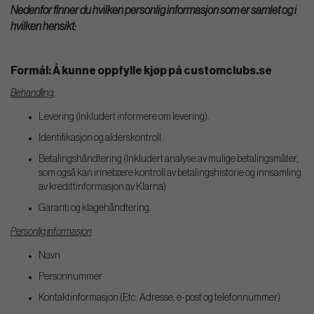
Nedenfor finner du hvilken personlig informasjon som er samlet og i
hvilken hensikt:
Formål: Å kunne oppfylle kjøp på customclubs.se
Behandling:
Levering (Inkludert informere om levering).
Identifikasjon og alderskontroll.
Betalingshåndtering (Inkludert analyse av mulige betalingsmåter,
som også kan innebære kontroll av betalingshistorie og innsamling
av kredittinformasjon av Klarna)
Garanti og klagehåndtering.
Personlig informasjon
Navn
Personnummer
Kontaktinformasjon (Etc. Adresse, e-post og telefonnummer)