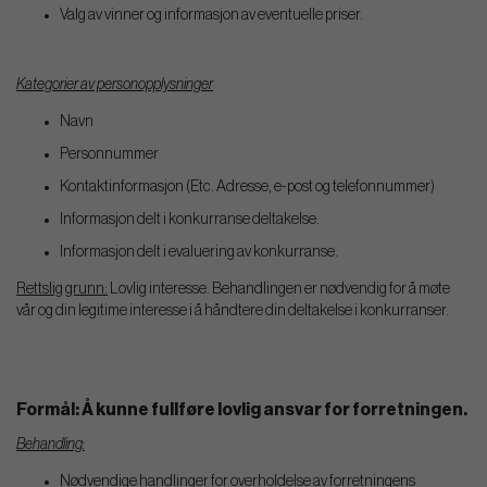
Valg av vinner og informasjon av eventuelle priser.
Kategorier av personopplysninger
Navn
Personnummer
Kontaktinformasjon (Etc. Adresse, e-post og telefonnummer)
Informasjon delt i konkurranse deltakelse.
Informasjon delt i evaluering av konkurranse.
Rettslig grunn:
Lovlig interesse. Behandlingen er nødvendig for å møte
vår og din legitime interesse i å håndtere din deltakelse i konkurranser.
Formål: Å kunne fullføre lovlig ansvar for forretningen.
Behandling:
Nødvendige handlinger for overholdelse av forretningens