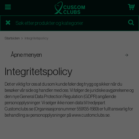
Startsiden
Integritetspolicy
Åpne menyen
Integritetspolicy
Det er viktig for oss at du som kunde føler deg trygg og sikker når du
besøker vår side og handler med oss. Vi følger de juridiske avgjørelsene og
den nye General Data Protection Regulation (GDPR) angående
personopplysninger. Vi selger ikke noen data til tredjepart.
Customclubs.se (Organisasjonsnummer 559135-1589) er fullt ansvarlig for
behandling av personopplysninger på www.customclubs.se.