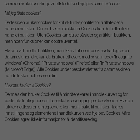
spore en brukers surfing av nettsteder ved hjelp av samme Cookie.
Må jeg tillate cookies?
Dette siden bruker cookies for kritisk funksjonalitet for å tillate det å
handle i butikken. Derfor, hvis du blokkerer Cookies, kan du heller ikke
handle i butikken. Uten Cookies kan du se på sider og artikler i butikken,
men noen funksjoner kan opptre uventet.
Hvis du vil handle i butikken, men ikke vil at noen cookies skal lagres på
datamaskinen din, kan du bruke nettlesere med privat mode ("Incognito
windows" (Chrome), "Private windows" (Firefox) eller "InPrivate windows"
(Microsoft Edge)). Alle Cookies under besøket slettes fra datamaskinen
når du lukker nettleseren din.
Hvordan bruker vi Cookies?
Denne siden bruker Cookies til å håndtere varer i handlekurven og for
bestemte funksjoner som bare skal vises én gang per besøkende. Hvis du
lukker nettleseren din og senere kommer tilbake til butikken, lagres
innstillingene og elementene i handlekurven ved hjelp av Cookies. Våre
Cookies lagrer ikke informasjon for å identifisere deg.