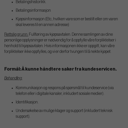
Betalingshistorikk.
Betalingsinformasjon
Kjøpsinformasjon (Etc, hvilken vare som er bestilt eller om varen
skal leveres til en annen adresse)
Rettslig grunn:
Fullføring av kjøpsavtalen. Denne samlingen av dine
personlige opplysninger er nødvendig for å oppfylle våre forpliktelser i
henhold til kjøpsavtalen. Hvis informasjonen ikke er oppgitt, kan våre
forpliktelser ikke oppfylles, og vi er derfor tvungen til å nekte kjøpet.
Formål: Å kunne håndtere saker fra kundeservicen.
Behandling:
Kommunikasjon og respons på spørsmål til kundeservice (via
telefon eller i digitale kanaler, inkludert sosiale medier).
Identifikasjon.
Undersøkelse av mulige klager og support (inkludert teknisk
support).