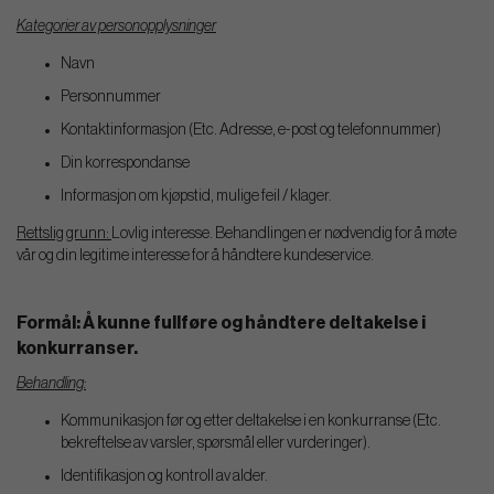
Kategorier av personopplysninger
Navn
Personnummer
Kontaktinformasjon (Etc. Adresse, e-post og telefonnummer)
Din korrespondanse
Informasjon om kjøpstid, mulige feil / klager.
Rettslig grunn:
Lovlig interesse. Behandlingen er nødvendig for å møte
vår og din legitime interesse for å håndtere kundeservice.
Formål: Å kunne fullføre og håndtere deltakelse i
konkurranser.
Behandling:
Kommunikasjon før og etter deltakelse i en konkurranse (Etc.
bekreftelse av varsler, spørsmål eller vurderinger).
Identifikasjon og kontroll av alder.