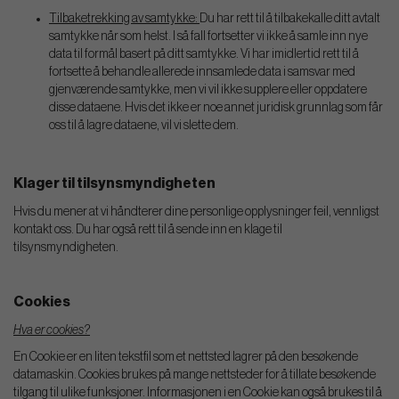
Tilbaketrekking av samtykke:
Du har rett til å tilbakekalle ditt avtalt
samtykke når som helst. I så fall fortsetter vi ikke å samle inn nye
data til formål basert på ditt samtykke. Vi har imidlertid rett til å
fortsette å behandle allerede innsamlede data i samsvar med
gjenværende samtykke, men vi vil ikke supplere eller oppdatere
disse dataene. Hvis det ikke er noe annet juridisk grunnlag som får
oss til å lagre dataene, vil vi slette dem.
Klager til tilsynsmyndigheten
Hvis du mener at vi håndterer dine personlige opplysninger feil, vennligst
kontakt oss. Du har også rett til å sende inn en klage til
tilsynsmyndigheten.
Cookies
Hva er cookies?
En Cookie er en liten tekstfil som et nettsted lagrer på den besøkende
datamaskin. Cookies brukes på mange nettsteder for å tillate besøkende
tilgang til ulike funksjoner. Informasjonen i en Cookie kan også brukes til å