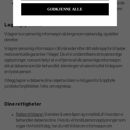
Transportselskaper (logistikkfirmaer og speditører). De vil motta de
personlige opplysninger som kreves for å kunne fullføre og levere
GODKJENNE ALLE
en ordre i samsvar med kjøpsavtalen.
Lagringsperiode
Vi lagrer kun personlig informasjon så lenge som nødvendig, og sletter
deretter.
Vi lagrer personlig informasjon i 36 måneder etter ditt siste kjøp for å hjelpe
med eventuelle garantier / klager. Da vil vi unidentifisere dine personlige
opplysninger, noe som betyr at vi vil fjerne all vår personlige informasjon
slik at dataene som blir behandlet, ikke lenger vil være knyttet til deg som
en fysisk person.
I tillegg lagrer vi dataene dine i løpet av tiden vi må gjøre for å oppfylle
juridiske forpliktelser, f.eks. om regnskap.
Dine rettigheter
Retten til tilgang:
Vi ønsker å være åpen og innsiktsfull i hvordan vi
behandler dataene dine. Hvis du vil forstå personopplysninger som
vi gjør i forhold til deg, har du rett til å be om informasjon om