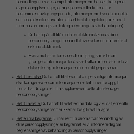
behandlingen. (For eksempel informasjon om hensikt, kategorier
av personopplysninger, lagringsperiode eller kriterier for
bestemmelse av lagringsperiode, informasjon om hvor dataene ble
samlet og eksistens av automatisert beslutningstaking, inkludert
informasjon om logikken bak og betydningen av behandlingen).
Du har også rett til å motta en elektronisk kopi av dine
personopplysninger behandlet av oss dersom du foretar et
søknad elektronisk.
Hvis vi mottar en forespørsel om tilgang, kan vi be om
ytterligere informasjon for å sikre hvilken informasjon du vil
dele og for å gi informasjonen til den riktige personen.
Rett til rettelse:
Du har rett til å be om at din personlige informasjon
skal korrigeres dersom informasjonen er feil. Innenfor oppgitt
formål har du også rett til å supplere eventuelle ufullstendige
personopplysninger.
Rett til å slette:
Du har rett til å slette dine data, og vi vil da fjerne alle
personopplysninger som vi ikke har lovlig krav til å lagre.
Retten til å begrense:
Du har rett til å be om at vår behandling av
dine personopplysninger er begrenset. Vi vil informere deg om
begrensningen av behandling av personopplysninger.