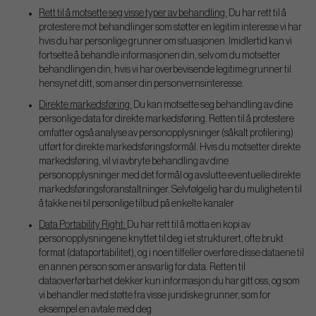
Rett til å motsette seg visse typer av behandling:
Du har rett til å
protestere mot behandlinger som støtter en legitim interesse vi har
hvis du har personlige grunner om situasjonen. Imidlertid kan vi
fortsette å behandle informasjonen din, selv om du motsetter
behandlingen din, hvis vi har overbevisende legitime grunner til
hensynet ditt, som anser din personvernsinteresse.
Direkte markedsføring:
Du kan motsette seg behandling av dine
personlige data for direkte markedsføring. Retten til å protestere
omfatter også analyse av personopplysninger (såkalt profilering)
utført for direkte markedsføringsformål. Hvis du motsetter direkte
markedsføring, vil vi avbryte behandling av dine
personopplysninger med det formål og avslutte eventuelle direkte
markedsføringsforanstaltninger. Selvfølgelig har du muligheten til
å takke nei til personlige tilbud på enkelte kanaler
Data Portability Right:
Du har rett til å motta en kopi av
personopplysningene knyttet til deg i et strukturert, ofte brukt
format (dataportabilitet), og i noen tilfeller overføre disse dataene til
en annen person som er ansvarlig for data. Retten til
dataoverførbarhet dekker kun informasjon du har gitt oss, og som
vi behandler med støtte fra visse juridiske grunner, som for
eksempel en avtale med deg