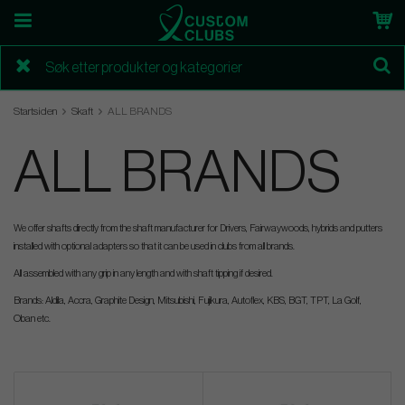
Startsiden
Skaft
ALL BRANDS
ALL BRANDS
We offer shafts directly from the shaft manufacturer for Drivers, Fairwaywoods, hybrids and putters
installed with optional adapters so that it can be used in clubs from all brands.
All assembled with any grip in any length and with shaft tipping if desired.
Brands: Aldila, Accra, Graphite Design, Mitsubishi, Fujikura, Autoflex, KBS, BGT, TPT, La Golf,
Oban etc.