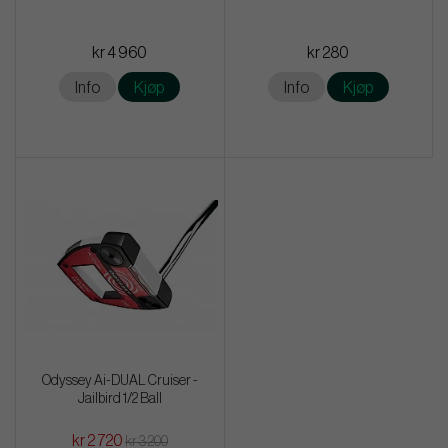
kr 4 960
kr 280
Info
Kjøp
Info
Kjøp
Odyssey Ai-DUAL Cruiser -
Jailbird 1/2 Ball
kr 2 720
kr 3 200