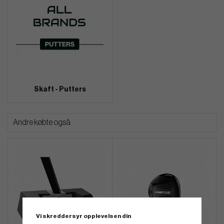
Skaft - Putters
Andre købte også
Vi skreddersyr opplevelsen din