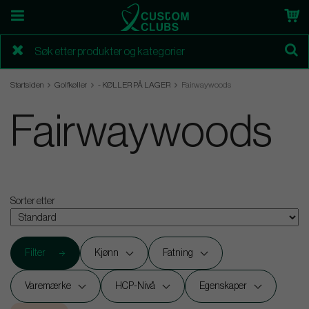
Startsiden
Golfkøller
- KØLLER PÅ LAGER
Fairwaywoods
Fairwaywoods
Sorter etter
Filter
Kjønn
Fatning
Varemærke
HCP-Nivå
Egenskaper