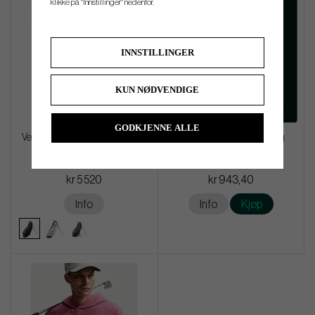
klikke på "Innstillinger" nedenfor.
INNSTILLINGER
KUN NØDVENDIGE
GODKJENNE ALLE
Vessel Carbon LUX - Stand Bag
Fitting - Screening befintlig
utrustning
kr 5 520
kr 943,40
Info
Info
Kjøp