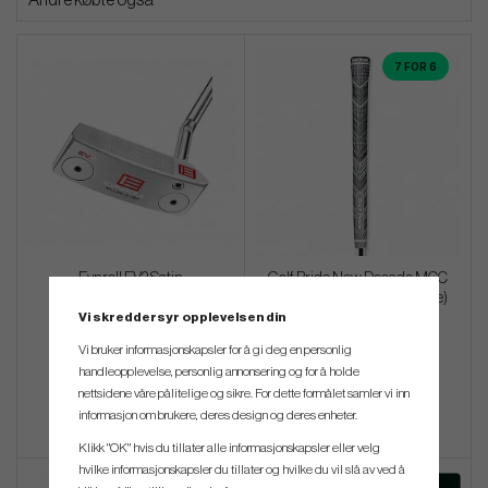
Andre købte også
7 FOR 6
Evnroll EV2 Satin
Golf Pride New Decade MCC
Plus4 Grey/Black - (Midsize)
Vi skreddersyr opplevelsen din
kr 4 720
kr 176
Vi bruker informasjonskapsler for å gi deg en personlig
handleopplevelse, personlig annonsering og for å holde
Info
Kjøp
Info
Kjøp
nettsidene våre pålitelige og sikre. For dette formålet samler vi inn
informasjon om brukere, deres design og deres enheter.
Klikk "OK" hvis du tillater alle informasjonskapsler eller velg
hvilke informasjonskapsler du tillater og hvilke du vil slå av ved å