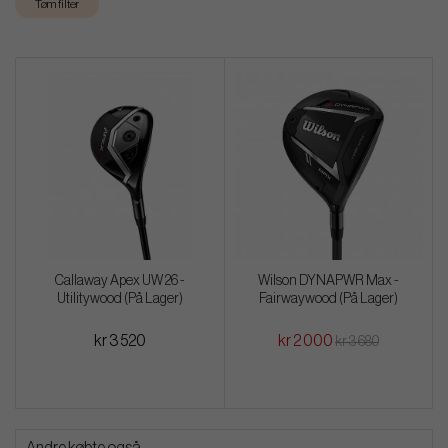
Tøm filter
Callaway Apex UW 26 -
Wilson DYNAPWR Max -
Utilitywood (På Lager)
Fairwaywood (På Lager)
kr 3 520
kr 2 000
kr 3 680