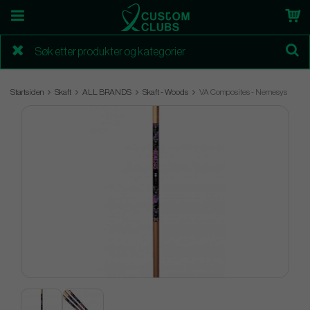
Startsiden
Skaft
ALL BRANDS
Skaft - Woods
VA Composites - Nemesys