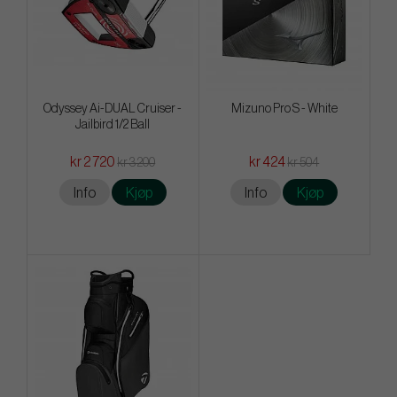
Odyssey Ai-DUAL Cruiser -
Mizuno Pro S - White
Jailbird 1/2 Ball
kr 2 720
kr 424
kr 3 200
kr 504
Info
Kjøp
Info
Kjøp