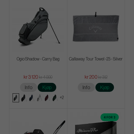
Ogio Shadow - Carry Bag
Callaway Tour Towel -23 - Silver
kr 3 120
kr 200
kr 4 000
kr 312
Info
Kjøp
Info
Kjøp
+2
4 FOR 3