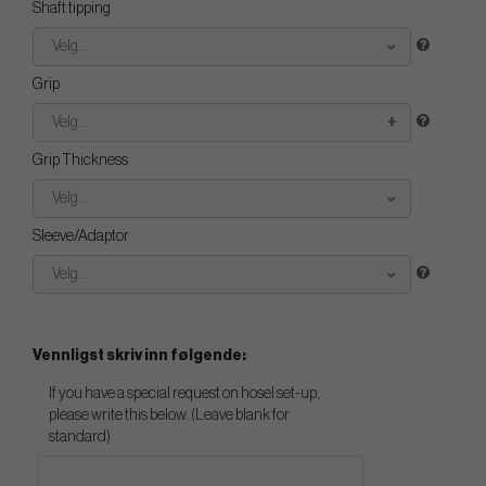
Shaft tipping
Velg...
Grip
Velg...
Grip Thickness
Velg...
Sleeve/Adaptor
Velg...
Vennligst skriv inn følgende:
If you have a special request on hosel set-up,
please write this below. (Leave blank for
standard)