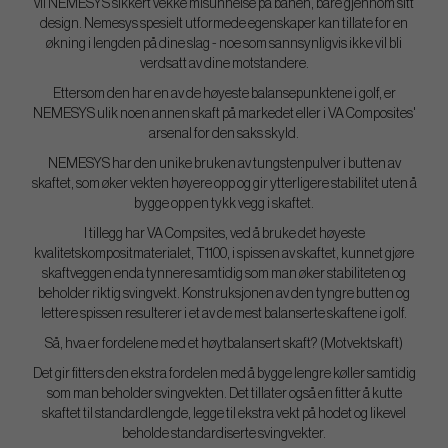
vil NEMESYS sikkert vekke misunnelse på banen, bare gjennom sitt
design. Nemesys spesielt utformede egenskaper kan tillate for en
økning i lengden på dine slag - noe som sannsynligvis ikke vil bli
verdsatt av dine motstandere.
Ettersom den har en av de høyeste balansepunktene i golf, er
NEMESYS ulik noen annen skaft på markedet eller i VA Composites'
arsenal for den saks skyld.
NEMESYS har den unike bruken av tungstenpulver i butten av
skaftet, som øker vekten høyere opp og gir ytterligere stabilitet uten å
bygge opp en tykk vegg i skaftet.
I tillegg har VA Compsites, ved å bruke det høyeste
kvalitetskompositmaterialet, T1100, i spissen av skaftet, kunnet gjøre
skaftveggen enda tynnere samtidig som man øker stabiliteten og
beholder riktig svingvekt. Konstruksjonen av den tyngre butten og
lettere spissen resulterer i et av de mest balanserte skaftene i golf.
Så, hva er fordelene med et høytbalansert skaft? (Motvektskaft)
Det gir fitters den ekstra fordelen med å bygge lengre køller samtidig
som man beholder svingvekten. Det tillater også en fitter å kutte
skaftet til standardlengde, legge til ekstra vekt på hodet og likevel
beholde standardiserte svingvekter.