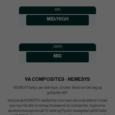
SPIN:
MID/HIGH
TEMPO:
MID
VA COMPOSITES - NEMESYS
NEMESYS betyr, per definisjon, å frykte. Beskriver det deg og
golfspillet ditt?
Ved å se på NEMESYS-skaftet kan man høre det onde latteret i hodet
som man får etter å nettopp ha beseiret sin motstander. Inspirert av
seriebokrevolusjonen på 70-tallet og Pop Art-bevegelsen på 80-tallet,