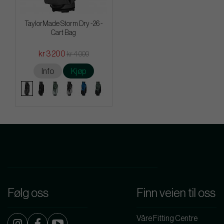
TaylorMade Storm Dry -26 -
Cart Bag
kr 3 200
kr 4 000
Info
Kjøp
Følg oss
Finn veien til oss
Våre Fitting Centre