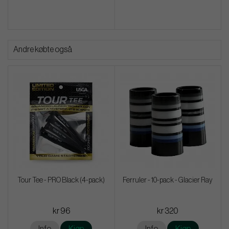
Andre købte også
Tour Tee - PRO Black (4-pack)
Ferruler - 10-pack - Glacier Ray
kr 96
kr 320
Info
Kjøp
Info
Kjøp