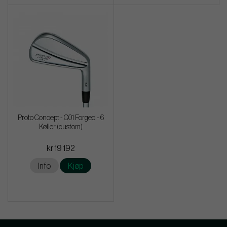
Proto Concept - C01 Forged - 6
Køller (custom)
kr 19 192
Info
Kjøp