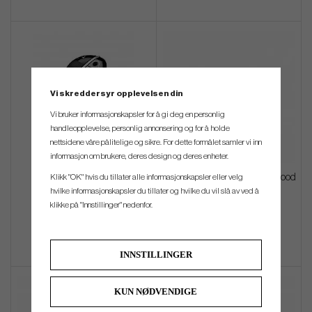
Vi skreddersyr opplevelsen din
Vi bruker informasjonskapsler for å gi deg en personlig
handleopplevelse, personlig annonsering og for å holde
nettsidene våre pålitelige og sikre. For dette formålet samler vi inn
informasjon om brukere, deres design og deres enheter.
Callaway Apex UW 26 -
Titleist GT1 3TOUR - Fairwaywood
Klikk "OK" hvis du tillater alle informasjonskapsler eller velg
Utilitywood (custom)
hvilke informasjonskapsler du tillater og hvilke du vil slå av ved å
klikke på "Innstillinger" nedenfor.
kr 3 600
kr 2 880
kr 3 600
INNSTILLINGER
KUN NØDVENDIGE