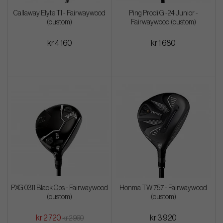
Callaway Elyte TI - Fairwaywood
Ping Prodi G -24 Junior -
(custom)
Fairwaywood (custom)
kr 4 160
kr 1 680
PXG 0311 Black Ops - Fairwaywood
Honma TW 757 - Fairwaywood
(custom)
(custom)
kr 2 720
kr 3 920
kr 2 960