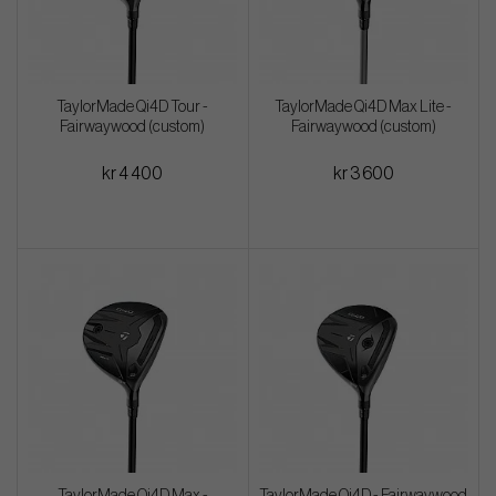
TaylorMade Qi4D Tour -
TaylorMade Qi4D Max Lite -
Fairwaywood (custom)
Fairwaywood (custom)
kr 4 400
kr 3 600