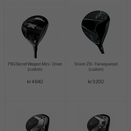
PXG Secret Weapon Mini - Driver
Srixon ZXi - Fairwaywood
(custom)
(custom)
kr 4 640
kr 3 200