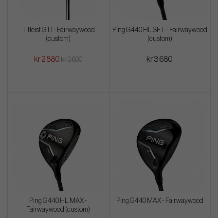
Titleist GT1 - Fairwaywood
Ping G440 HL SFT - Fairwaywood
(custom)
(custom)
kr 2 880
kr 3 680
kr 3 600
Ping G440 HL MAX -
Ping G440 MAX - Fairwaywood
Fairwaywood (custom)