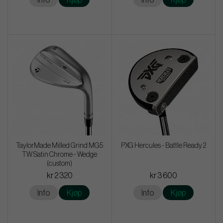
TaylorMade Milled Grind MG5
PXG Hercules - Battle Ready 2
TW Satin Chrome - Wedge
(custom)
kr 2 320
kr 3 600
Info
Kjøp
Info
Kjøp