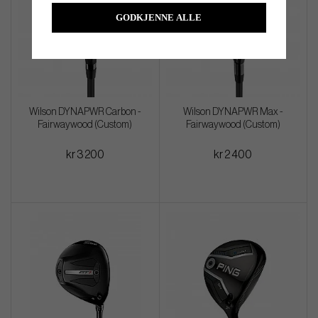
GODKJENNE ALLE
Wilson DYNAPWR Carbon -
Wilson DYNAPWR Max -
Fairwaywood (Custom)
Fairwaywood (Custom)
kr 3 200
kr 2 400