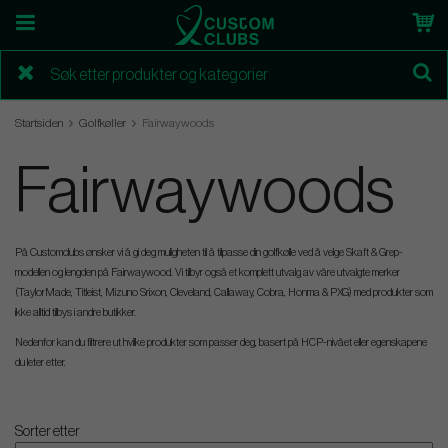
Startsiden
Golfkøller
Fairwaywoods
Fairwaywoods
På Customclubs ønsker vi å gi deg muligheten til å tilpasse din golfkølle ved å velge Skaft & Grep-
modellen og lengden på Fairwaywood. Vi tilbyr også et komplett utvalg av våre utvalgte merker
(TaylorMade, Titleist, Mizuno Srixon, Cleveland, Callaway, Cobra, Honma & PXG) med produkter som
ikke alltid tilbys i andre butikker.
Nedenfor kan du filtrere ut hvilke produkter som passer deg, basert på HCP-nivået eller egenskapene
du leter etter.
Sorter etter