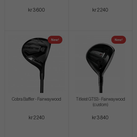
kr 3 600
kr 2 240
New!
New!
Cobra Baffler - Fairwaywood
Titleist GTS3 - Fairwaywood
(custom)
kr 2 240
kr 3 840