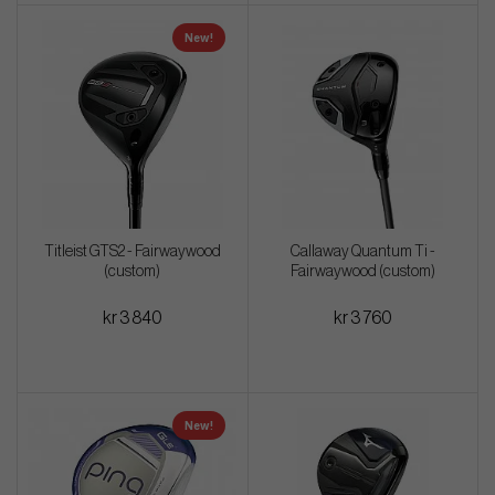
New!
Titleist GTS2 - Fairwaywood
Callaway Quantum Ti -
(custom)
Fairwaywood (custom)
kr 3 840
kr 3 760
New!