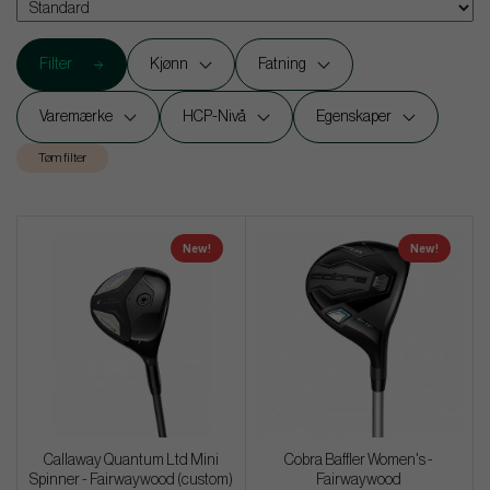
Filter
Kjønn
Fatning
Varemærke
HCP-Nivå
Egenskaper
Tøm filter
New!
New!
Callaway Quantum Ltd Mini
Cobra Baffler Women's -
Spinner - Fairwaywood (custom)
Fairwaywood