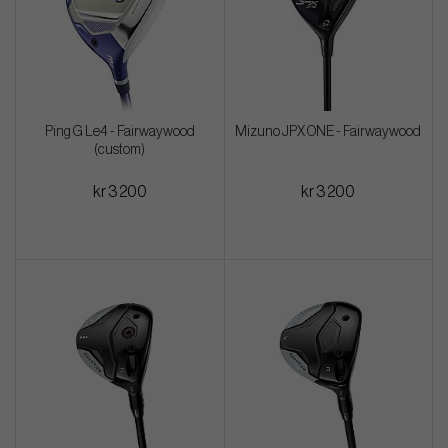
Ping G Le4 - Fairwaywood
Mizuno JPX ONE - Fairwaywood
(custom)
kr 3 200
kr 3 200