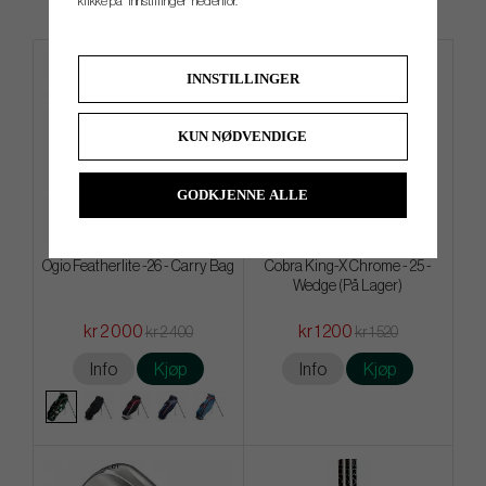
klikke på "Innstillinger" nedenfor.
INNSTILLINGER
KUN NØDVENDIGE
GODKJENNE ALLE
Ogio Featherlite -26 - Carry Bag
Cobra King-X Chrome - 25 -
Wedge (På Lager)
kr 2 000
kr 1 200
kr 2 400
kr 1 520
Info
Kjøp
Info
Kjøp