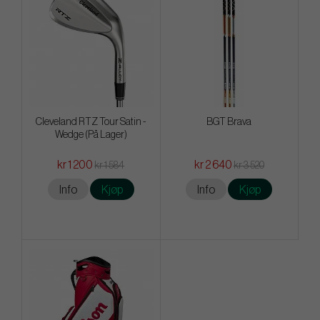
Cleveland RTZ Tour Satin -
BGT Brava
Wedge (På Lager)
kr 1 200
kr 2 640
kr 1 584
kr 3 520
Info
Kjøp
Info
Kjøp