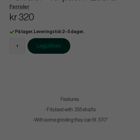
Ferruler
kr 320
På lager. Leveringstid: 2–5 dager.
Legg til kurv
Features:
- Fits best with .355 shafts
- With some grinding they can fit .370"