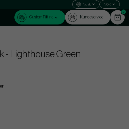
Norsk
NOK
0
Custom Fitting
Kundeservice
ck - Lighthouse Green
er.