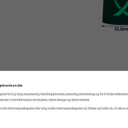
plevelsen din
psler for å gi deg en personlig handleopplevelse, personlig annonsering og for å holde nettsidene
t samler vi inn informasjon om brukere, deres design og deres enheter.
er alle informasjonskapsler eller velg hvilke informasjonskapsler du tillater og hvilke du vil slå av 