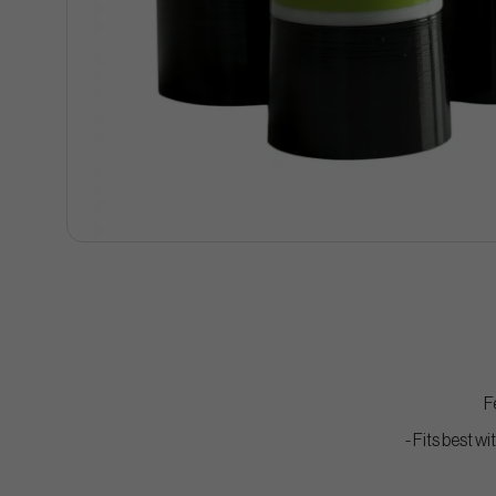
F
- Fits best w