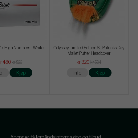
 V1x High Numbers - White
Odyssey Limited Edition St. Patricks Day
Mallet Putter Headcover
kr 480
kr 320
kr 520
kr 504
fo
Kjøp
Info
Kjøp
Abonner, få forhåndsinformasjon og tilbud.