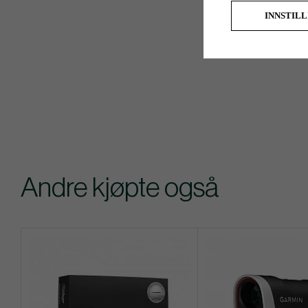
INNSTIL
Andre kjøpte også