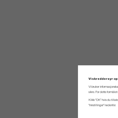
Vi skreddersyr op
Vi bruker informasjonska
sikre. For dette formåle
Klikk "OK" hvis du tillat
"Innstillinger" nedenfor.