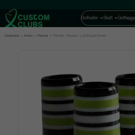
Golfkøller
Skaft
Golfbagg
Startsiden
Andre
Ferruler
Ferruler - 10-pack - Lighthouse Green