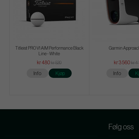
Titleist PRO V1 AIM Performance Black
Garmin Approac
Line - White
kr 480
kr 3 560
kr 520
kr 4
Info
Kjøp
Info
K
Følg oss