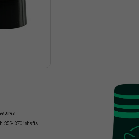
eatures:
ith .355-.370" shafts