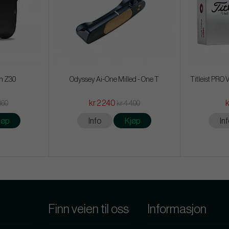
h Z30
Odyssey Ai-One Milled - One T
Titleist PRO
kr 2 240
 160
kr 4 400
jøp
Info
Kjøp
In
Finn veien til oss
Informasjon