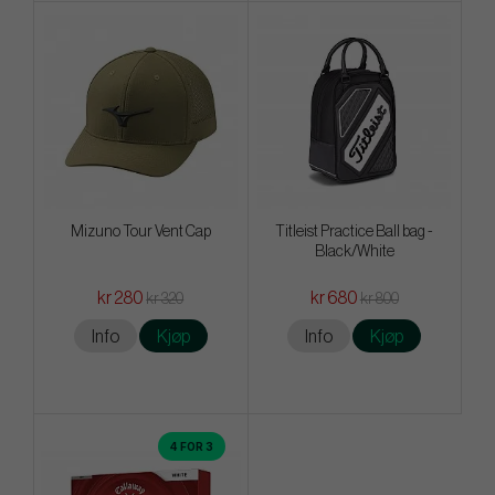
Mizuno Tour Vent Cap
Titleist Practice Ball bag -
Black/White
kr 280
kr 680
kr 320
kr 800
Info
Kjøp
Info
Kjøp
4 FOR 3