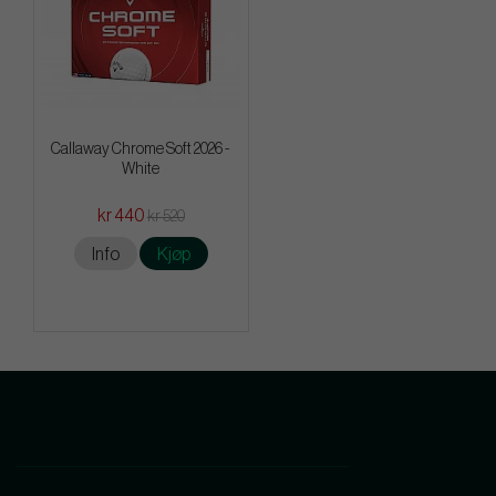
Callaway Chrome Soft 2026 -
White
kr 440
kr 520
Info
Kjøp