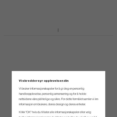
Vi skreddersyr opplevelsen din
Vi bruker informasjonskapsler for å gi deg en personlig
handleopplevelse, personlig annonsering og for å holde
nettsidene våre pålitelige og sikre. For dette formålet samler vi inn
informasjon om brukere, deres design og deres enheter.
Klikk "OK" hvis du tillater alle informasjonskapsler eller velg