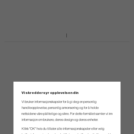
Vi skreddersyr opplevelsen din
Vi bruker informasjonskapsler for å gi deg en personlig
handleopplevelse, personlig annonsering og for å holde
nettsidene våre pålitelige og sikre. For dette formålet samler vi inn
informasjon om brukere, deres design og deres enheter.
Klikk "OK" hvis du tillater alle informasjonskapsler eller velg