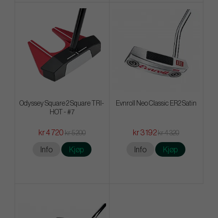
Odyssey Square 2 Square TRI-
Evnroll Neo Classic ER2 Satin
HOT - #7
kr 4 720
kr 3 192
kr 5 200
kr 4 320
Info
Kjøp
Info
Kjøp