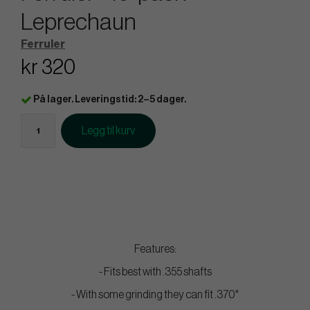
Leprechaun
Ferruler
kr 320
På lager. Leveringstid: 2–5 dager.
Legg til kurv
Features:
- Fits best with .355 shafts
- With some grinding they can fit .370"