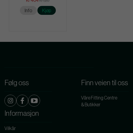
kr 464
kr 520
Info
Kjøp
Følg oss
Finn veien til oss
Våre Fitting Centre
& Butikker
Informasjon
Vilkår