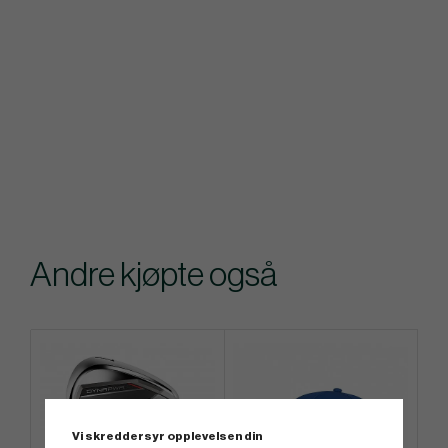
Andre kjøpte også
Vi skreddersyr opplevelsen din