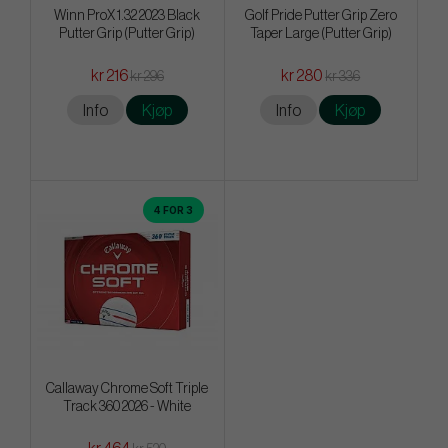
Winn ProX 1.32 2023 Black
Golf Pride Putter Grip Zero
Putter Grip (Putter Grip)
Taper Large (Putter Grip)
kr 216
kr 280
kr 296
kr 336
Info
Kjøp
Info
Kjøp
4 FOR 3
Callaway Chrome Soft Triple
Track 360 2026 - White