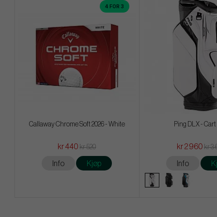
4 FOR 3
Callaway Chrome Soft 2026 - White
Ping DLX - Cart
kr 440
kr 2 960
kr 520
kr 3
Info
Kjøp
Info
K