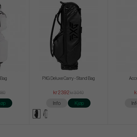
 Bag
PXG Deluxe Carry - Stand Bag
Accr
kr 2 392
k
 680
kr 3 040
jøp
Info
Kjøp
In