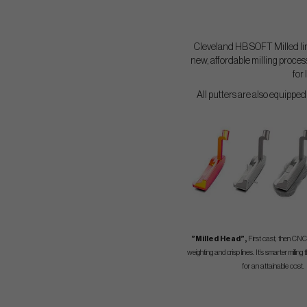
Cleveland HB SOFT Milled line
new, affordable milling proces
for
All putters are also equipp
”Milled Head”,
First cast, then CNC 
weighting and crisp lines. It’s smarter milli
for an attainable cost.