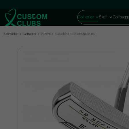
Golfkøller
Skaft
Golfbagg
Startsiden
Golfkøller
Putters
Cleveland HB Soft Milled #5