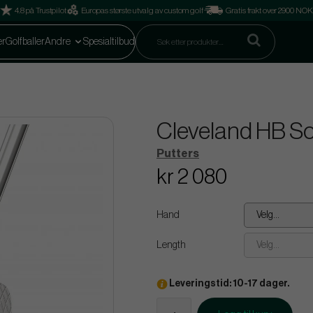
4.8 på Trustpilot
Europas største utvalg av custom golf
Gratis frakt over 2900 NOK
er
Golfballer
Andre
Spesialtilbud
Cleveland HB Sof
Putters
kr 2 080
Hand
Velg...
Length
Velg...
Leveringstid: 10-17 dager.