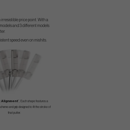
resistible price point. With a
d models and 3 different models
ter.
stent speed even on mishits.
t Alignment
”, Each shape features a
scheme and grip designed to fit the stroke of
that putter.