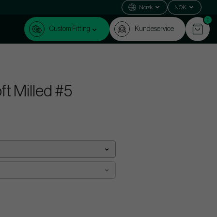
Norsk
NOK
0
Custom Fitting
Kundeservice
t Milled #5