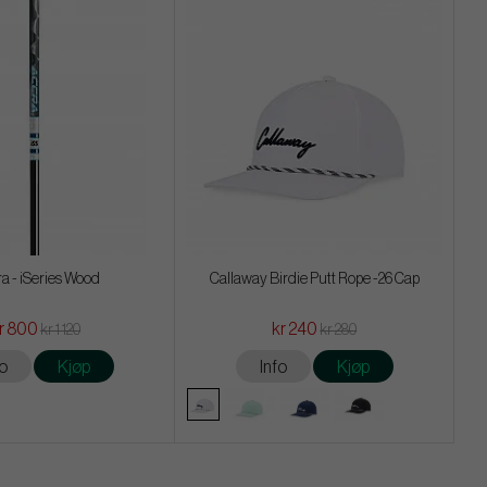
a - iSeries Wood
Callaway Birdie Putt Rope -26 Cap
r 800
kr 240
kr 1 120
kr 280
fo
Kjøp
Info
Kjøp