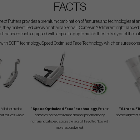
FACTS
 of Putters provides a premium combination of features and technologies at an ir
s, they make milled precision attainable to all. Comes in 10 different righthande
 lefthanders each equipped with a specific grip to match the stroke type of the put
ed with SOFT technology, Speed Optimized Face Technology which ensures consi
Milled for precise
”Speed Optimized Face” technology,
Ensures
”Stroke-Fi
ng that reduces waste
consistent speed control and distance performance by
specific alignment 
normalizing ball speed across the face of the putter. Now with
more responsive feel.