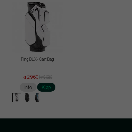
Ping DLX - Cart Bag
kr 2 960
kr 3 680
Info
Kjøp