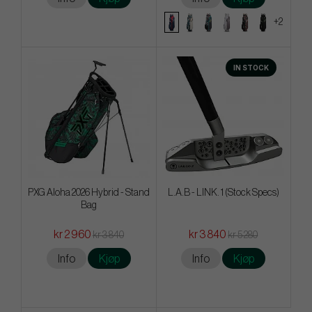
+2
IN STOCK
PXG Aloha 2026 Hybrid - Stand
L.A.B - LINK. 1 (Stock Specs)
Bag
kr 2 960
kr 3 840
kr 3 840
kr 5 280
Info
Kjøp
Info
Kjøp