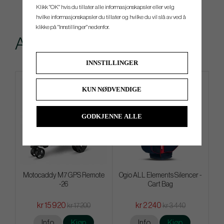
Klikk "OK" hvis du tillater alle informasjonskapsler eller velg
hvilke informasjonskapsler du tillater og hvilke du vil slå av ved å
klikke på "Innstillinger" nedenfor.
Andre kjøpte også
INNSTILLINGER
KUN NØDVENDIGE
GODKJENNE ALLE
Motocaddy M7 GPS Remote
Ogio ALL Elements Silencer -
-26
Cart Bag
kr 15 920
kr 2 240
kr 17 200
kr 3 440
Info
Kjøp
Info
Kjøp