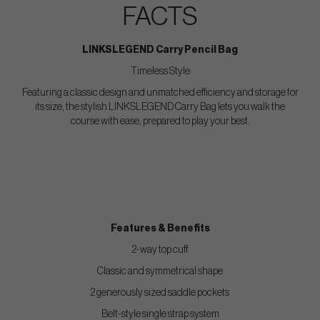
FACTS
LINKSLEGEND Carry Pencil Bag
Timeless Style
Featuring a classic design and unmatched efficiency and storage for
its size, the stylish LINKSLEGEND Carry Bag lets you walk the
course with ease, prepared to play your best.
Features & Benefits
2-way top cuff
Classic and symmetrical shape
2 generously sized saddle pockets
Belt-style single strap system