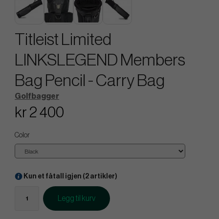
Titleist Limited
LINKSLEGEND Members
Bag Pencil - Carry Bag
Golfbagger
kr 2 400
Color
Kun et fåtall igjen (2 artikler)
Legg til kurv