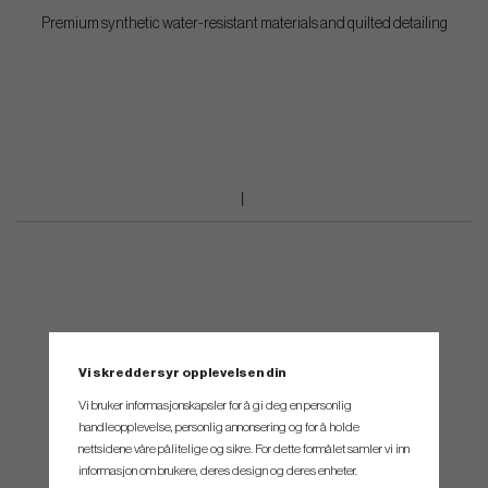
Premium synthetic water-resistant materials and quilted detailing
Vi skreddersyr opplevelsen din
Vi bruker informasjonskapsler for å gi deg en personlig
handleopplevelse, personlig annonsering og for å holde
nettsidene våre pålitelige og sikre. For dette formålet samler vi inn
informasjon om brukere, deres design og deres enheter.