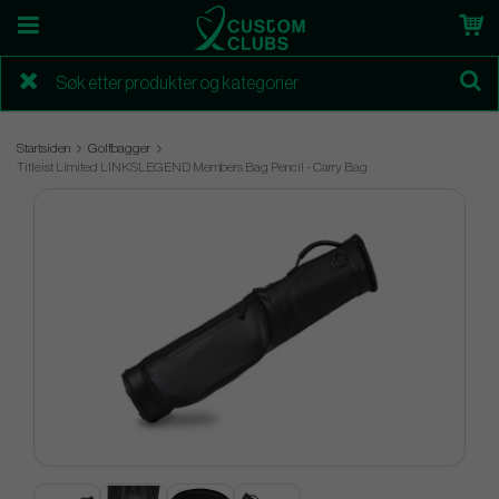
Startsiden
Golfbagger
Titleist Limited LINKSLEGEND Members Bag Pencil - Carry Bag