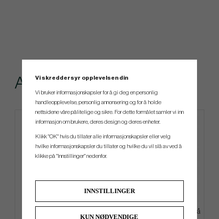
Vi skreddersyr opplevelsen din
Andre kjøpte også
Vi bruker informasjonskapsler for å gi deg en personlig
handleopplevelse, personlig annonsering og for å holde
nettsidene våre pålitelige og sikre. For dette formålet samler vi inn
informasjon om brukere, deres design og deres enheter.
Klikk "OK" hvis du tillater alle informasjonskapsler eller velg
hvilke informasjonskapsler du tillater og hvilke du vil slå av ved å
klikke på "Innstillinger" nedenfor.
INNSTILLINGER
Ogio Alpha Slim Travel Cover
Wilson DYNAPWR - 6 Køller (På
KUN NØDVENDIGE