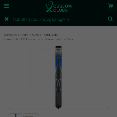
Startsiden
Andre
Grep
Putter Grep
Lamkin SINK FIT Polyurethane - Squaretop (Putter Grip)