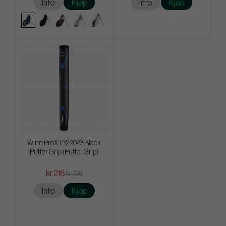
Info
Kjøp
Info
Kjøp
Winn ProX 1.32 2023 Black
Putter Grip (Putter Grip)
kr 216
kr 296
Info
Kjøp