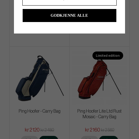
Lager)
kr 2 000
kr 6 280
kr 2 400
kr 7 840
GODKJENNE ALLE
Info
Kjøp
Info
Kjøp
Limited edition
Ping Hoofer - Carry Bag
Ping Hoofer Lite Ltd Rust
Mosaic - Carry Bag
kr 2 120
kr 2 160
kr 2 480
kr 2 560