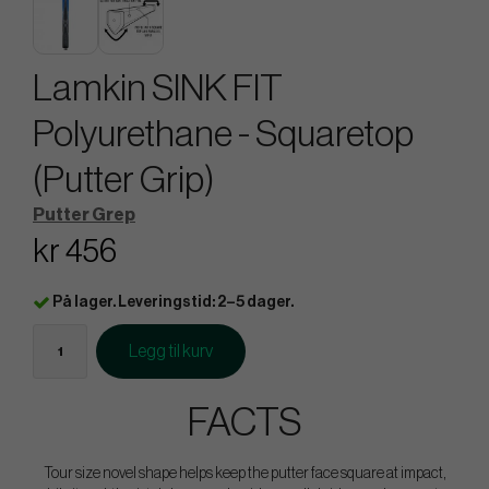
Lamkin SINK FIT
Polyurethane - Squaretop
(Putter Grip)
Putter Grep
kr 456
På lager. Leveringstid: 2–5 dager.
Legg til kurv
FACTS
Tour size novel shape helps keep the putter face square at impact,