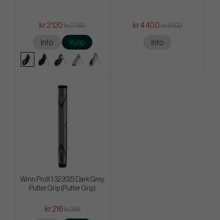
kr 2 120
kr 4 400
kr 2 480
kr 5 600
Info
Kjøp
Info
Winn ProX 1.32 2023 Dark Grey
Putter Grip (Putter Grip)
kr 216
kr 296