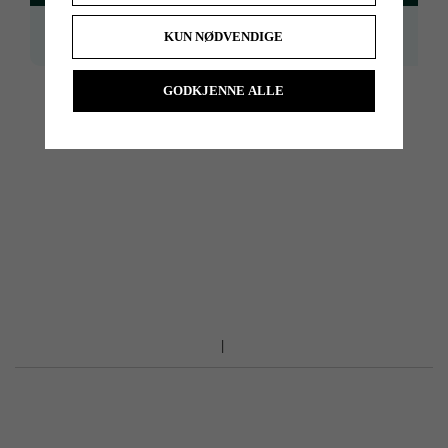
NS Pro Zelos 8
Regular2
Taper 0.355
KUN NØDVENDIGE
NS Pro Zelos 8
Taper 0.355
Regular
GODKJENNE ALLE
Do you need help with reshafting, we can do it for you. Please dont
hesitate to contact us for price, and more information.