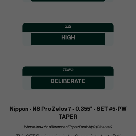
SPIN:
HIGH
TEMPO:
DELIBERATE
Nippon - NS Pro Zelos 7 - 0.355" - SET #5-PW
TAPER
Want to know the differences of Taper/Paralell tip? (
Click here
)