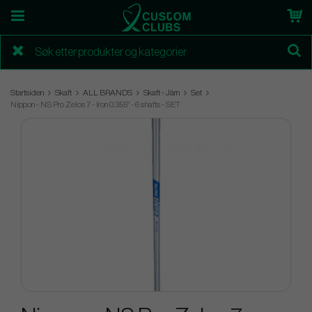
Startsiden
Skaft
ALL BRANDS
Skaft - Järn
Set
Nippon - NS Pro Zelos 7 - Iron 0.355" - 6 shafts - SET