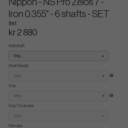
Nippon - NS Pro Zelos 7 -
Iron 0.355" - 6 shafts - SET
Set
kr 2 880
Add shaft
Velg...
Shaft Model
Velg...
Grip
Velg...
Grip Thickness
Velg...
Ferrules