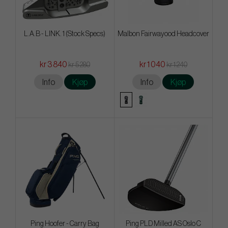
L.A.B - LINK. 1 (Stock Specs)
Malbon Fairwayood Headcover
kr 3 840
kr 1 040
kr 5 280
kr 1 240
Info
Kjøp
Info
Kjøp
Ping Hoofer - Carry Bag
Ping PLD Milled AS Oslo C