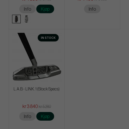
Info
Kjøp
Info
IN STOCK
L.A.B - LINK. 1 (Stock Specs)
kr 3 840
kr 5 280
Info
Kjøp