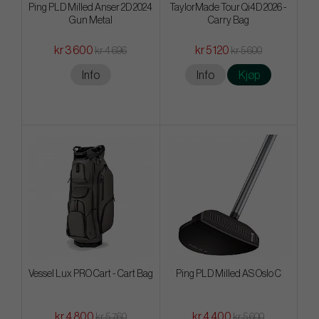
Ping PLD Milled Anser 2D 2024
TaylorMade Tour Qi4D 2026 -
Gun Metal
Carry Bag
kr 3 600
kr 5 120
kr 4 696
kr 5 600
Info
Info
Kjøp
Vessel Lux PRO Cart - Cart Bag
Ping PLD Milled AS Oslo C
kr 4 800
kr 4 400
kr 5 760
kr 5 600