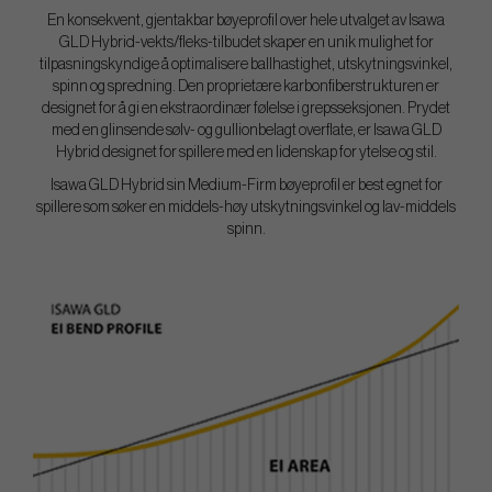
En konsekvent, gjentakbar bøyeprofil over hele utvalget av Isawa
GLD Hybrid-vekts/fleks-tilbudet skaper en unik mulighet for
tilpasningskyndige å optimalisere ballhastighet, utskytningsvinkel,
spinn og spredning. Den proprietære karbonfiberstrukturen er
designet for å gi en ekstraordinær følelse i grepsseksjonen. Prydet
med en glinsende sølv- og gullionbelagt overflate, er Isawa GLD
Hybrid designet for spillere med en lidenskap for ytelse og stil.
Isawa GLD Hybrid sin Medium-Firm bøyeprofil er best egnet for
spillere som søker en middels-høy utskytningsvinkel og lav-middels
spinn.