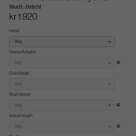
Skaft - Hybrid
kr 1 920
Hand
Velg...
Sleeve/Adaptor
Velg...
Club Model
Velg...
Shaft Model
Velg...
Adjust length
Velg...