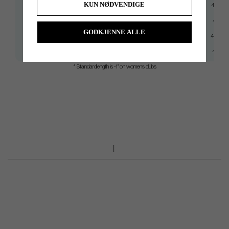
KUN NØDVENDIGE
Hybrid #2
41,5"
Hybrid #3
41"
GODKJENNE ALLE
Hybrid #4
40,5"
Hybrid #5
40"
* Standardlength is -1" on womens clubs