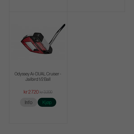
Odyssey Ai-DUAL Cruiser -
Jailbird 1/2 Ball
kr 2 720
kr 3 200
Info
Kjøp