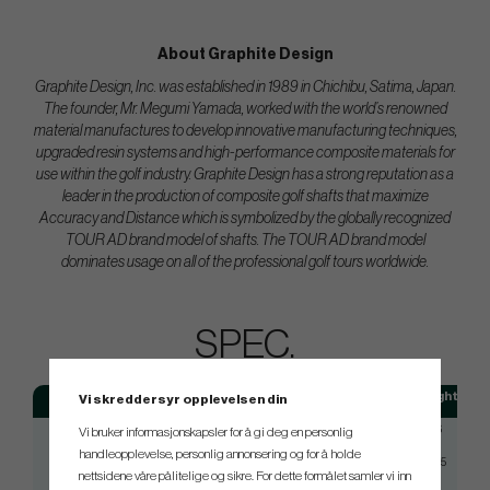
About Graphite Design
Graphite Design, Inc. was established in 1989 in Chichibu, Satima, Japan.
The founder, Mr. Megumi Yamada, worked with the world’s renowned
material manufactures to develop innovative manufacturing techniques,
upgraded resin systems and high-performance composite materials for
use within the golf industry. Graphite Design has a strong reputation as a
leader in the production of composite golf shafts that maximize
Accuracy and Distance which is symbolized by the globally recognized
TOUR AD brand model of shafts. The TOUR AD brand model
dominates usage on all of the professional golf tours worldwide.
SPEC.
Model
Flex
Weight
Vi skreddersyr opplevelsen din
VF Hybrid 75
Regular
76
Vi bruker informasjonskapsler for å gi deg en personlig
handleopplevelse, personlig annonsering og for å holde
VF Hybrid 75
Stiff
76,5
nettsidene våre pålitelige og sikre. For dette formålet samler vi inn