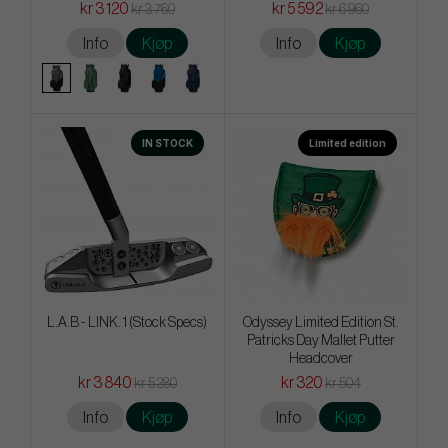
kr 3 120
kr 5 592
kr 3 760
kr 6 960
Info
Kjøp
Info
Kjøp
IN STOCK
Limited edition
L.A.B - LINK. 1 (Stock Specs)
Odyssey Limited Edition St.
Patricks Day Mallet Putter
Headcover
kr 3 840
kr 320
kr 5 280
kr 504
Info
Kjøp
Info
Kjøp