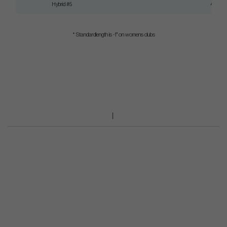
Hybrid #5
40"
* Standardlength is -1" on womens clubs