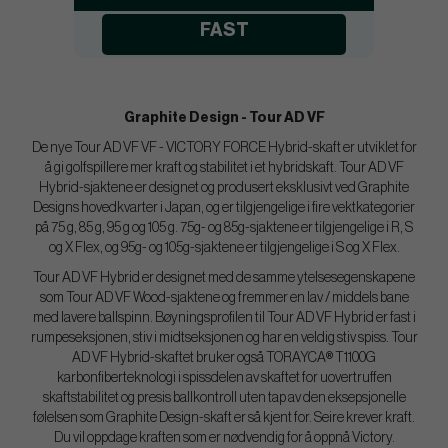
FAST
Graphite Design - Tour AD VF
De nye Tour AD VF VF - VICTORY FORCE Hybrid-skaft er utviklet for
å gi golfspillere mer kraft og stabilitet i et hybridskaft. Tour AD VF
Hybrid-sjaktene er designet og produsert eksklusivt ved Graphite
Designs hovedkvarter i Japan, og er tilgjengelige i fire vektkategorier
på 75 g, 85 g, 95 g og 105 g. 75g- og 85g-sjaktene er tilgjengelige i R, S
og X Flex, og 95g- og 105g-sjaktene er tilgjengelige i S og X Flex.
Tour AD VF Hybrid er designet med de samme ytelsesegenskapene
som Tour AD VF Wood-sjaktene og fremmer en lav / middels bane
med lavere ballspinn. Bøyningsprofilen til Tour AD VF Hybrid er fast i
rumpeseksjonen, stiv i midtseksjonen og har en veldig stiv spiss. Tour
AD VF Hybrid-skaftet bruker også TORAYCA® T1100G
karbonfiberteknologi i spissdelen av skaftet for uovertruffen
skaftstabilitet og presis ballkontroll uten tap av den eksepsjonelle
følelsen som Graphite Design-skaft er så kjent for. Seire krever kraft.
Du vil oppdage kraften som er nødvendig for å oppnå Victory.