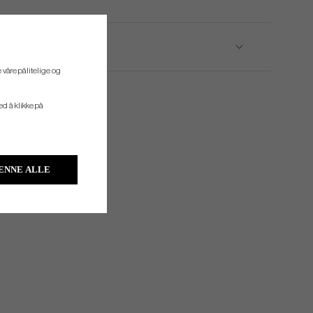
 våre pålitelige og
ved å klikke på
ENNE ALLE