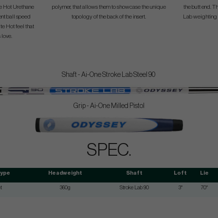
te Hot Urethane
polymer, that allows them to showcase the unique
the butt end. T
ent ball speed
topology of the back of the insert.
Lab weighting t
te Hot feel that
 love.
Shaft - Ai-One Stroke Lab Steel 90
Grip - Ai-One Milled Pistol
SPEC.
Type
Headweight
Shaft
Loft
Lie
t
360g
Stroke Lab 90
3°
70°