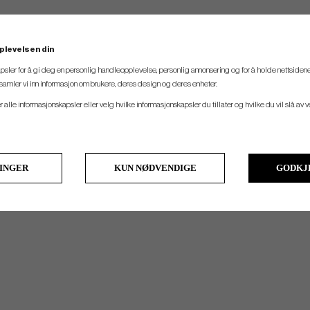
plevelsen din
psler for å gi deg en personlig handleopplevelse, personlig annonsering og for å holde nettsidene
t samler vi inn informasjon om brukere, deres design og deres enheter.
er alle informasjonskapsler eller velg hvilke informasjonskapsler du tillater og hvilke du vil slå av 
LINGER
KUN NØDVENDIGE
GODKJ