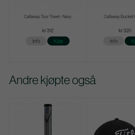
Callaway Tour Towel - Navy
Callaway Bucket 
kr 312
kr 320
Info
Kjøp
Info
K
Andre kjøpte også