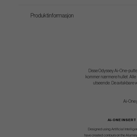
Produktinformasjon
Disse Odyssey Ai-One-puttern
kommer nærmere hullet. Alle p
utseende. De avtakbare vek
Ai-One p
Ai-ONE INSERT
Designed using Artificial Intelli
have created contours on the Alumin