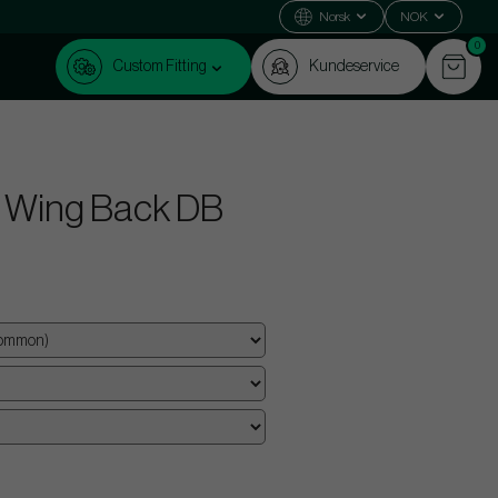
Norsk
NOK
0
Custom Fitting
Kundeservice
 Wing Back DB