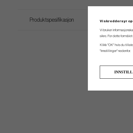
Produktspesifikasjon
Vi skreddersyr op
Vi bruker informasjonska
sikre. For dette formåle
Klikk "OK" hvis du tillat
"Innstillinger" nedenfor.
INNSTIL