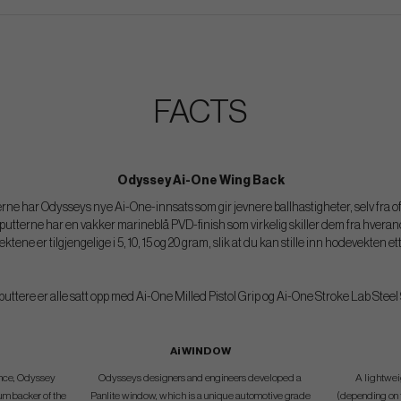
FACTS
Odyssey Ai-One Wing Back
e har Odysseys nye Ai-One-innsats som gir jevnere ballhastigheter, selv fra off-c
utterne har en vakker marineblå PVD-finish som virkelig skiller dem fra hverand
tene er tilgjengelige i 5, 10, 15 og 20 gram, slik at du kan stille inn hodevekten e
uttere er alle satt opp med Ai-One Milled Pistol Grip og Ai-One Stroke Lab Steel 
Ai WINDOW
gence, Odyssey
Odysseys designers and engineers developed a
A lightwei
um backer of the
Panlite window, which is a unique automotive grade
(depending on t