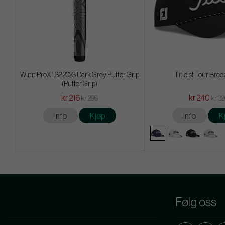
Winn ProX 1.32 2023 Dark Grey Putter Grip
Titleist Tour Bree
(Putter Grip)
kr 216
kr 240
kr 296
kr 3
Info
Kjøp
Info
K
Følg oss