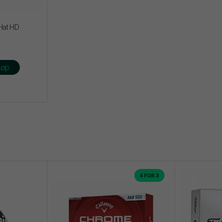
Hat HD
jøp
4 FOR 3