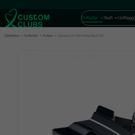
Golfkøller
Skaft
Golfbagg
Startsiden
Golfkøller
Putters
Odyssey Ai-One Wing Back DB