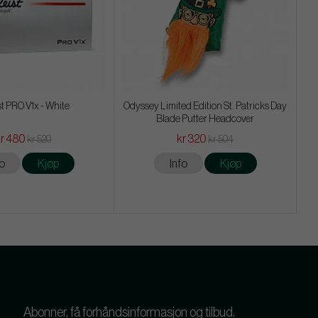
st PRO V1x - White
Odyssey Limited Edition St. Patricks Day
Blade Putter Headcover
kr 480
kr 320
kr 520
kr 504
fo
Kjøp
Info
Kjøp
Abonner, få forhåndsinformasjon og tilbud.