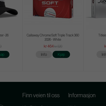
zer -26
Callaway Chrome Soft Triple Track 360
Titlei
2026 - White
kr 464
20
kr 520
jøp
Info
Kjøp
In
Finn veien til oss
Informasjon