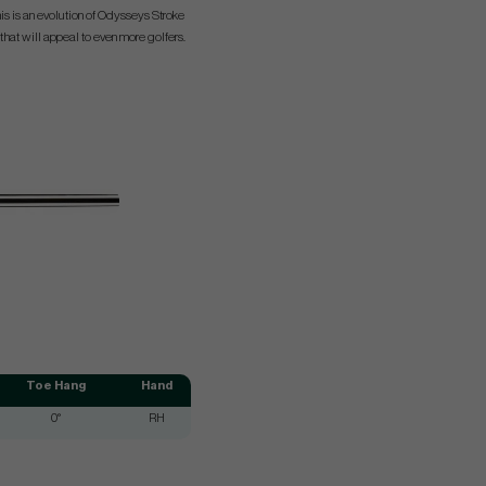
his is an evolution of Odysseys Stroke
hat will appeal to even more golfers.
Toe Hang
Hand
0°
RH