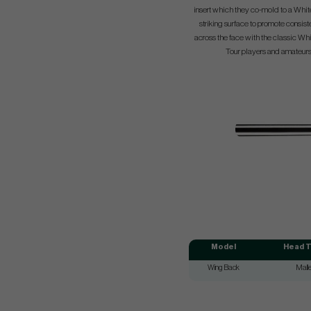
insert which they co-mold to a Whi
striking surface to promote consist
across the face with the classic Whi
Tour players and amateurs
Model
Head 
Wing Back
Malle