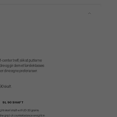
enter treff, slik at putterne
re og gir dem et førsteklasses
tter dine egne preferanser.
90 skaft.
SL 90 SHAFT
ght steel shaft with 20-30 grams
he grip) of counterbalance weight in