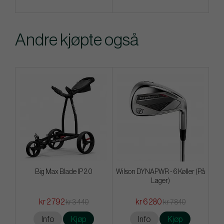
Andre kjøpte også
Big Max Blade IP 2.0
Wilson DYNAPWR - 6 Køller (På
Lager)
kr 2 792
kr 6 280
kr 3 440
kr 7 840
Info
Kjøp
Info
Kjøp