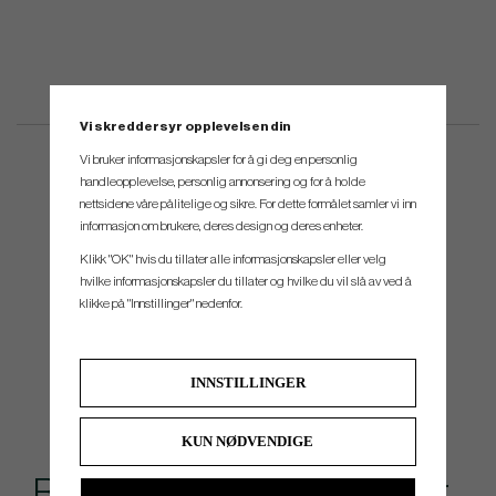
Vi skreddersyr opplevelsen din
Vi bruker informasjonskapsler for å gi deg en personlig
handleopplevelse, personlig annonsering og for å holde
nettsidene våre pålitelige og sikre. For dette formålet samler vi inn
informasjon om brukere, deres design og deres enheter.
Klikk "OK" hvis du tillater alle informasjonskapsler eller velg
hvilke informasjonskapsler du tillater og hvilke du vil slå av ved å
klikke på "Innstillinger" nedenfor.
INNSTILLINGER
KUN NØDVENDIGE
Rekommenderade tillbehör