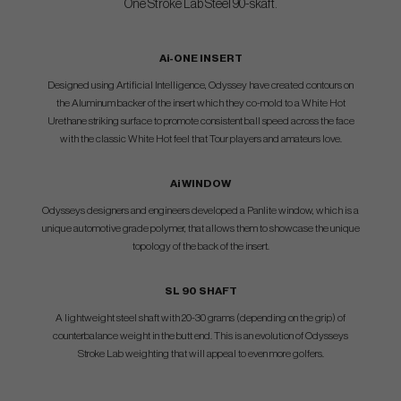
One Stroke Lab Steel 90-skaft.
Ai-ONE INSERT
Designed using Artificial Intelligence, Odyssey have created contours on
the Aluminum backer of the insert which they co-mold to a White Hot
Urethane striking surface to promote consistent ball speed across the face
with the classic White Hot feel that Tour players and amateurs love.
Ai WINDOW
Odysseys designers and engineers developed a Panlite window, which is a
unique automotive grade polymer, that allows them to showcase the unique
topology of the back of the insert.
SL 90 SHAFT
A lightweight steel shaft with 20-30 grams (depending on the grip) of
counterbalance weight in the butt end. This is an evolution of Odysseys
Stroke Lab weighting that will appeal to even more golfers.