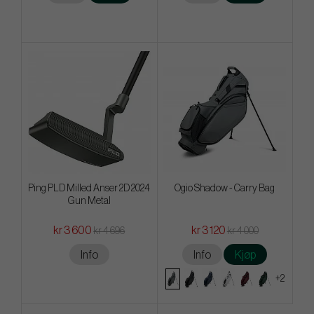
Ping PLD Milled Anser 2D 2024
Ogio Shadow - Carry Bag
Gun Metal
kr 3 600
kr 3 120
kr 4 696
kr 4 000
Info
Info
Kjøp
+2