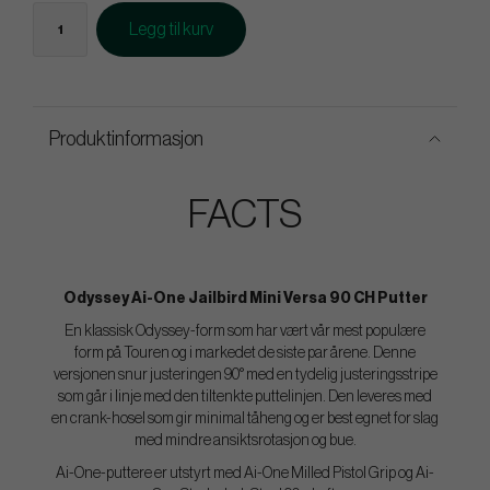
Legg til kurv
Produktinformasjon
FACTS
Odyssey Ai-One Jailbird Mini Versa 90 CH Putter
En klassisk Odyssey-form som har vært vår mest populære
form på Touren og i markedet de siste par årene. Denne
versjonen snur justeringen 90° med en tydelig justeringsstripe
som går i linje med den tiltenkte puttelinjen. Den leveres med
en crank-hosel som gir minimal tåheng og er best egnet for slag
med mindre ansiktsrotasjon og bue.
Ai-One-puttere er utstyrt med Ai-One Milled Pistol Grip og Ai-