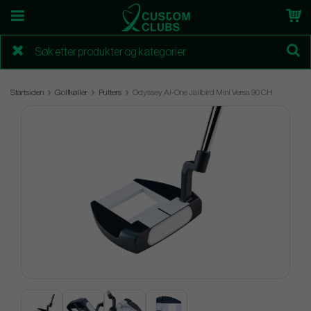
Startsiden
Golfkøller
Putters
Odyssey Ai-One Jailbird Mini Versa 90 CH