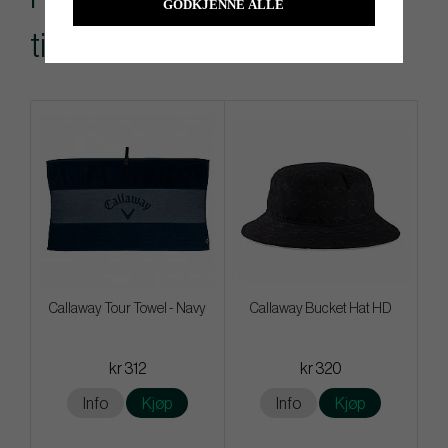
GODKJENNE ALLE
till denna produkt
Callaway Tour Towel - Navy
Callaway Bucket Hat HD
kr 312
kr 320
Info
Kjøp
Info
Kjøp