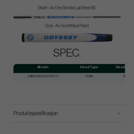
Shaft - Ai-One Stroke Lab Steel 90
Grip - Ai-One Milled Pistol
SPEC.
Model
Head Type
Headweig
Jailbird Mini Versa 90 CH
Mallet
360g
Produktspesifikasjon