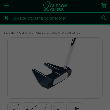
Startsiden
Golfkøller
Putters
Odyssey Ai-One Cruiser - #7