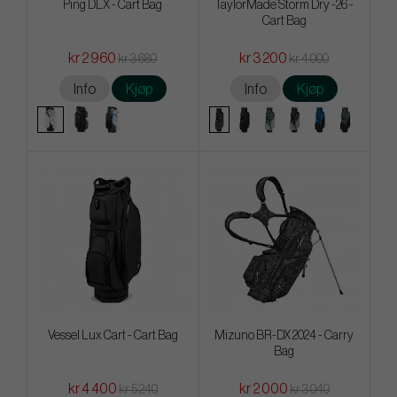
Ping DLX - Cart Bag
TaylorMade Storm Dry -26 -
Cart Bag
kr 2 960
kr 3 200
kr 3 680
kr 4 000
Info
Kjøp
Info
Kjøp
Vessel Lux Cart - Cart Bag
Mizuno BR-DX 2024 - Carry
Bag
kr 4 400
kr 2 000
kr 5 240
kr 3 040