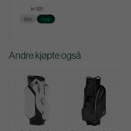
kr 320
Info
Kjøp
Andre kjøpte også