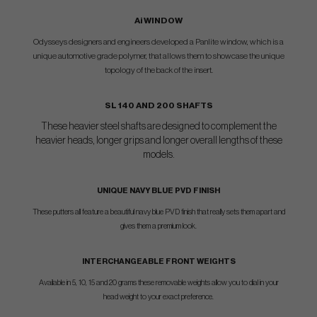
Ai WINDOW
Odysseys designers and engineers developed a Panlite window, which is a
unique automotive grade polymer, that allows them to showcase the unique
topology of the back of the insert.
SL 140 AND 200 SHAFTS
These heavier steel shafts are designed to complement the
heavier heads, longer grips and longer overall lengths of these
models.
UNIQUE NAVY BLUE PVD FINISH
These putters all feature a beautiful navy blue PVD finish that really sets them apart and
gives them a premium look.
INTERCHANGEABLE FRONT WEIGHTS
Available in 5, 10, 15 and 20 grams these removable weights allow you to dial in your
head weight to your exact preference.