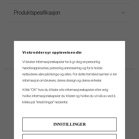
Produktspesifikasjon
Vi skreddersyr opplevelsen din
Vi bruker informasjonskapsler for å gi deg en personlig
handleopplevelse, personlig annonsering og for å holde
nettsidene våre pålitelige og sikre. For dette formålet samler vi inn
informasjon om brukere, deres design og deres enheter.
Klikk "OK" hvis du tillater alle informasjonskapsler eller velg
hvilke informasjonskapsler du tillater og hvilke du vil slå av ved å
klikke på "Innstillinger" nedenfor.
INNSTILLINGER