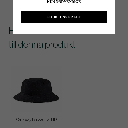
KUN NØDVENDIGE
GODKJENNE ALLE
Rekommenderade tillbehör
till denna produkt
Callaway Bucket Hat HD