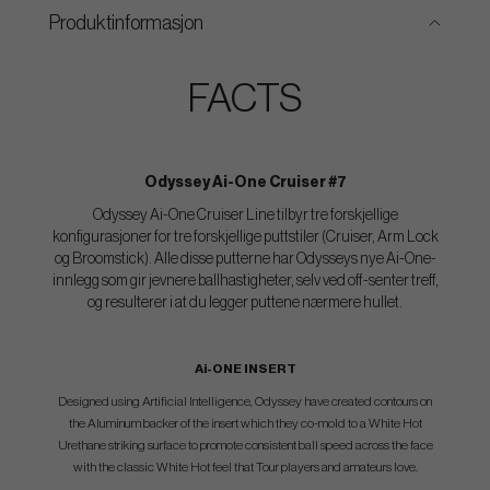
Produktinformasjon
FACTS
Odyssey Ai-One Cruiser #7
Odyssey Ai-One Cruiser Line tilbyr tre forskjellige
konfigurasjoner for tre forskjellige puttstiler (Cruiser, Arm Lock
og Broomstick). Alle disse putterne har Odysseys nye Ai-One-
innlegg som gir jevnere ballhastigheter, selv ved off-senter treff,
og resulterer i at du legger puttene nærmere hullet.
Ai-ONE INSERT
Designed using Artificial Intelligence, Odyssey have created contours on
the Aluminum backer of the insert which they co-mold to a White Hot
Urethane striking surface to promote consistent ball speed across the face
with the classic White Hot feel that Tour players and amateurs love.