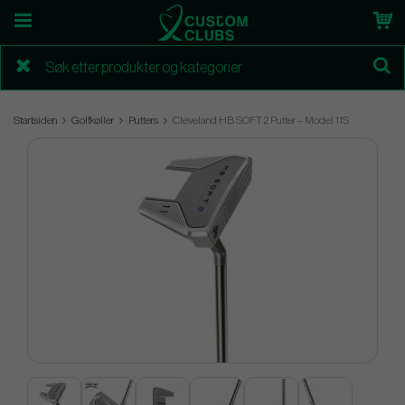
Startsiden
Golfkøller
Putters
Cleveland HB SOFT 2 Putter – Model 11S