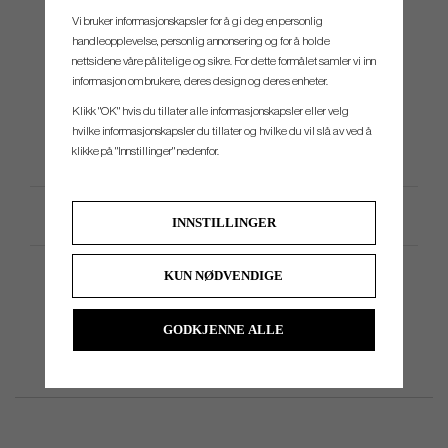
HB 2 #11
34", 35"
3°
70°
Fac
Vi bruker informasjonskapsler for å gi deg en personlig
HB 2 #11S
34", 35"
3°
70°
M
handleopplevelse, personlig annonsering og for å holde
nettsidene våre pålitelige og sikre. For dette formålet samler vi inn
HB 2 #11C
34", 35"
3°
70°
Fac
informasjon om brukere, deres design og deres enheter.
HB 2 #15
34", 35"
3°
70°
Fac
Klikk "OK" hvis du tillater alle informasjonskapsler eller velg
HB 2 RETREVE
34", 35"
3°
70°
Fac
hvilke informasjonskapsler du tillater og hvilke du vil slå av ved å
klikke på "Innstillinger" nedenfor.
Produktspesifikasjon
INNSTILLINGER
KUN NØDVENDIGE
GODKJENNE ALLE