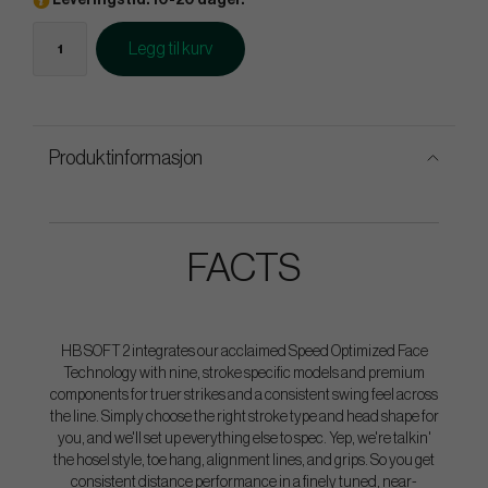
Leveringstid: 10-20 dager.
Legg til kurv
Produktinformasjon
FACTS
HB SOFT 2 integrates our acclaimed Speed Optimized Face
Technology with nine, stroke specific models and premium
components for truer strikes and a consistent swing feel across
the line. Simply choose the right stroke type and head shape for
you, and we'll set up everything else to spec. Yep, we're talkin'
the hosel style, toe hang, alignment lines, and grips. So you get
consistent distance performance in a finely tuned, near-