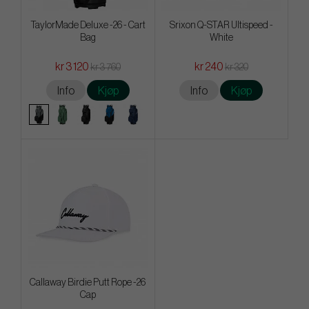
TaylorMade Deluxe -26 - Cart
Srixon Q-STAR Ultispeed -
Bag
White
kr 3 120
kr 240
kr 3 760
kr 320
Info
Kjøp
Info
Kjøp
Callaway Birdie Putt Rope -26
Cap