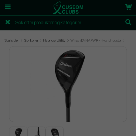
Startsiden
Golfkøller
Hybrids/Utility
Wilson DYNAPWR - Hybrid (custom)