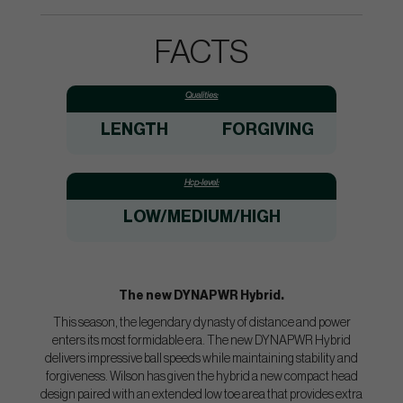
FACTS
Qualities:
LENGTH
FORGIVING
Hcp-level:
LOW/MEDIUM/HIGH
The new DYNAPWR Hybrid.
This season, the legendary dynasty of distance and power
enters its most formidable era. The new DYNAPWR Hybrid
delivers impressive ball speeds while maintaining stability and
forgiveness. Wilson has given the hybrid a new compact head
design paired with an extended low toe area that provides extra