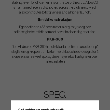
stability, even for off-center hits on the toe of the club. A low CG
is maintained, evenly distributed across the clubhead, which
also contributes to forgiveness and a higher launch.
Smidd konstruksjon
Egendefinerte 455-face materialer gir styrke og høy
ballhastighet samtidig som det hever følelsen slag etter slag.
PKR-360
Den AI-drevne PKR-360 har et økt antall optimerbare steder på
slagflaten og kroppen, unike for hvert klubbehead-design, for å
skape et større sweet spot og drive høyere ballhastigheter over
hele slagflaten.
SPEC.
Club
Loft
Length
Lie
Vi skreddersyr opplevelsen din