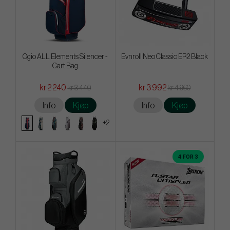
Ogio ALL Elements Silencer -
Evnroll Neo Classic ER2 Black
Cart Bag
kr 2 240
kr 3 992
kr 3 440
kr 4 960
Info
Kjøp
Info
Kjøp
+2
4 FOR 3