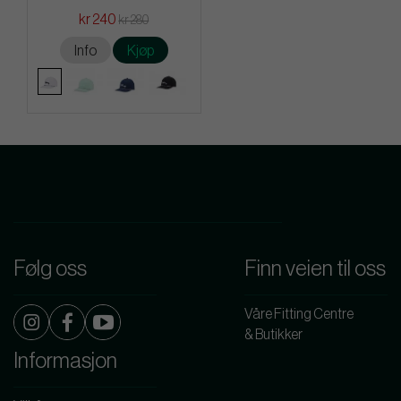
kr 240
kr 280
Info
Kjøp
Følg oss
Finn veien til oss
Våre Fitting Centre
& Butikker
Informasjon