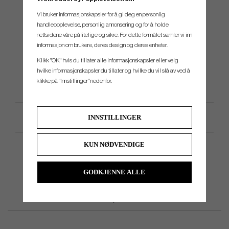
#2
17°
41.5"
58°
Vi bruker informasjonskapsler for å gi deg en personlig
#3
19°
40.75"
58.5°
handleopplevelse, personlig annonsering og for å holde
nettsidene våre pålitelige og sikre. For dette formålet samler vi inn
#4
22°
40.25"
59°
informasjon om brukere, deres design og deres enheter.
#5
25°
39.75"
59.5°
Klikk "OK" hvis du tillater alle informasjonskapsler eller velg
#6
28°
39.25"
60°
hvilke informasjonskapsler du tillater og hvilke du vil slå av ved å
klikke på "Innstillinger" nedenfor.
Produktspesifikasjon
INNSTILLINGER
KUN NØDVENDIGE
GODKJENNE ALLE