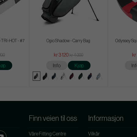
 TRI-HOT - #7
Ogio Shadow - Carry Bag
Odyssey Squ
kr 3 120
kr
200
kr 4 000
jøp
Info
Kjøp
In
Finn veien til oss
Informasjon
Våre Fitting Centre
Vilkår