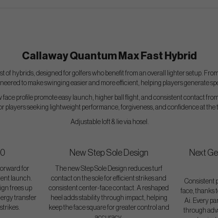
Callaway Quantum Max Fast Hybrid
t of hybrids, designed for golfers who benefit from an overall lighter setup. From
eered to make swinging easier and more efficient, helping players generate spee
ace profile promote easy launch, higher ball flight, and consistent contact fro
 for players seeking lightweight performance, forgiveness, and confidence at the t
Adjustable loft & lie via hosel.
.0
New Step Sole Design
Next Ge
forward for
The new Step Sole Design reduces turf
tent launch.
contact on the sole for efficient strikes and
Consistent 
gn frees up
consistent center-face contact. A reshaped
face, thanks 
nergy transfer
heel adds stability through impact, helping
Ai. Every pa
strikes.
keep the face square for greater control and
through adv
accuracy.