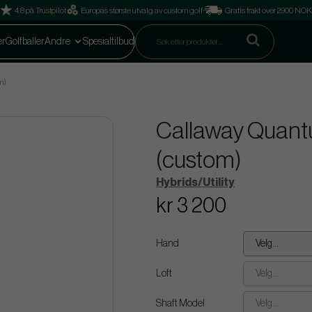
4.8 på Trustpilot
Europas største utvalg av custom golf
Gratis frakt over 2900 NOK
er
Golfballer
Andre
Spesialtilbud
m)
Callaway Quantu
(custom)
Hybrids/Utility
kr 3 200
Hand
Velg...
Loft
Velg...
Shaft Model
Velg...