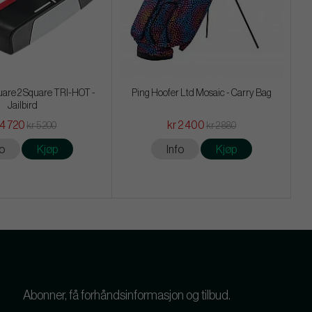
are 2 Square TRI-HOT -
Ping Hoofer Ltd Mosaic - Carry Bag
Jailbird
 4 720
kr 2 400
kr 5 200
kr 2 880
fo
Kjøp
Info
Kjøp
Abonner, få forhåndsinformasjon og tilbud.