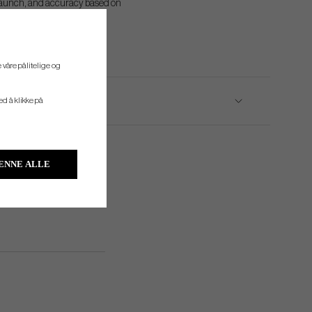
 launch, and accuracy based on
hybrid impact patterns.
 våre pålitelige og
ved å klikke på
ENNE ALLE