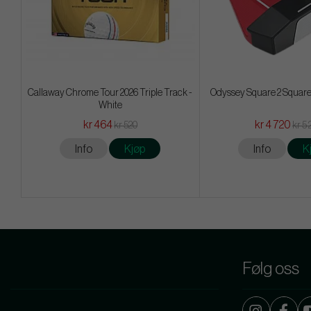
Callaway Chrome Tour 2026 Triple Track -
Odyssey Square 2 Square
White
kr 464
kr 4 720
kr 520
kr 5 
Info
Kjøp
Info
K
Følg oss