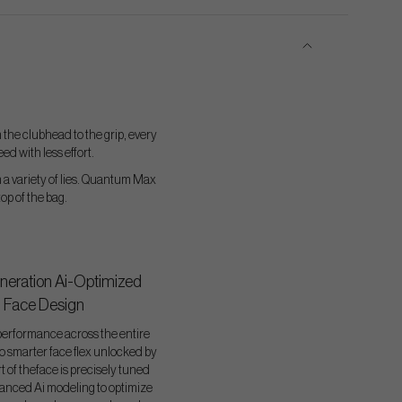
 the clubhead to the grip, every
d with less effort.
m a variety of lies. Quantum Max
op of the bag.
neration Ai-Optimized
Face Design
performance across the entire
to smarter face flex unlocked by
rt of theface is precisely tuned
anced Ai modeling to optimize