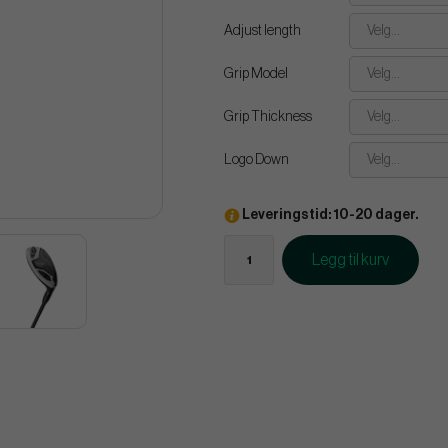
Adjust length
Velg...
Grip Model
Velg...
Grip Thickness
Velg...
Logo Down
Velg...
Leveringstid: 10-20 dager.
Legg til kurv