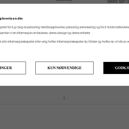
speed, spin,
real 
plevelsen din
psler for å gi deg en personlig handleopplevelse, personlig annonsering og for å holde nettsidene
t samler vi inn informasjon om brukere, deres design og deres enheter.
er alle informasjonskapsler eller velg hvilke informasjonskapsler du tillater og hvilke du vil slå av 
LINGER
KUN NØDVENDIGE
GODKJ