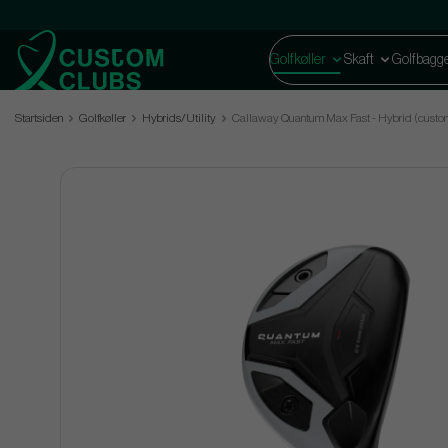
Golfkøller
Skaft
Golfbagg
Startsiden
Golfkøller
Hybrids/Utility
Callaway Quantum Max Fast - Hybrid (custo