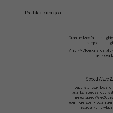
Produktinformasjon
Quantum Max Fast is the lightes
component is engin
A high-MOI design and shallow f
Fast is ideal
Speed Wave 2
Positions tungsten low and 
faster ball speeds and consis
The new Speed Wave 2.0 desi
even more face fl x, boosting e
—especially on low-face 