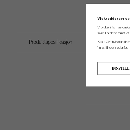
Vi skreddersyr op
Vi bruker informasjonska
sikre. For dette formåle
Produktspesifikasjon
Klikk "OK" hvis du tillat
"Innstillinger" nedenfor.
INNSTIL