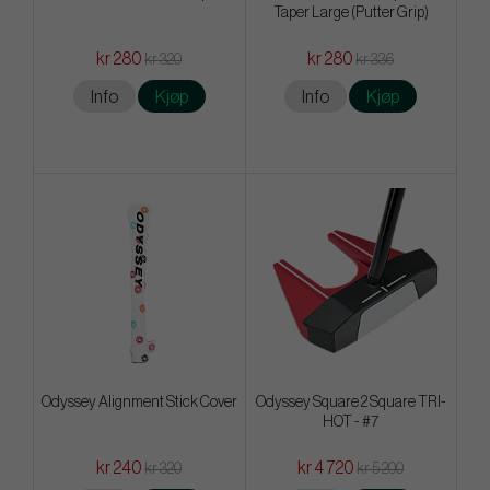
Taper Large (Putter Grip)
kr 280
kr 280
kr 320
kr 336
Info
Kjøp
Info
Kjøp
Odyssey Alignment Stick Cover
Odyssey Square 2 Square TRI-
HOT - #7
kr 240
kr 4 720
kr 320
kr 5 200