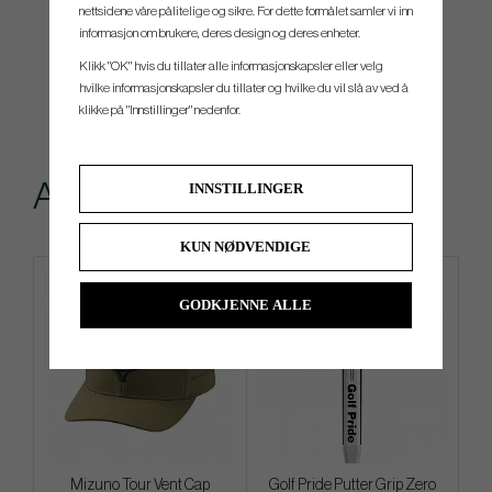
nettsidene våre pålitelige og sikre. For dette formålet samler vi inn
informasjon om brukere, deres design og deres enheter.
Klikk "OK" hvis du tillater alle informasjonskapsler eller velg
hvilke informasjonskapsler du tillater og hvilke du vil slå av ved å
klikke på "Innstillinger" nedenfor.
Andre kjøpte også
INNSTILLINGER
KUN NØDVENDIGE
GODKJENNE ALLE
Mizuno Tour Vent Cap
Golf Pride Putter Grip Zero