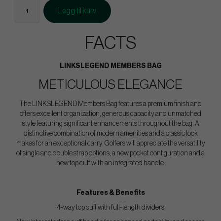
Legg til kurv
FACTS
LINKSLEGEND MEMBERS BAG
METICULOUS ELEGANCE
The LINKSLEGEND Members Bag features a premium finish and
offers excellent organization, generous capacity and unmatched
style featuring significant enhancements throughout the bag. A
distinctive combination of modern amenities and a classic look
makes for an exceptional carry. Golfers will appreciate the versatility
of single and double strap options, a new pocket configuration and a
new top cuff with an integrated handle.
Features & Benefits
4-way top cuff with full-length dividers