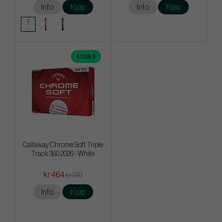
Info
Kjøp
Info
Kjøp
4 FOR 3
Callaway Chrome Soft Triple
Track 360 2026 - White
kr 464
kr 520
Info
Kjøp