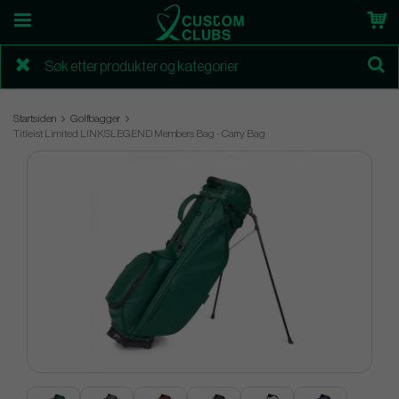
Startsiden
Golfbagger
Titleist Limited LINKSLEGEND Members Bag - Carry Bag