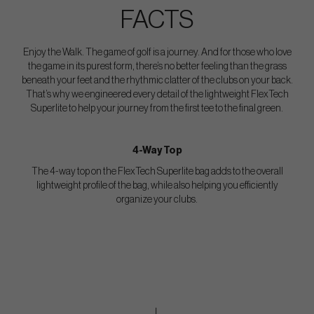
FACTS
Enjoy the Walk. The game of golf is a journey. And for those who love
the game in its purest form, there’s no better feeling than the grass
beneath your feet and the rhythmic clatter of the clubs on your back.
That’s why we engineered every detail of the lightweight FlexTech
Superlite to help your journey from the first tee to the final green.
4-Way Top
The 4-way top on the FlexTech Superlite bag adds to the overall
lightweight profile of the bag, while also helping you efficiently
organize your clubs.