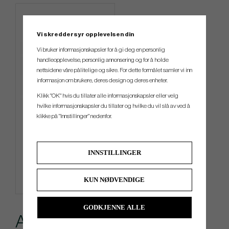
Vi skreddersyr opplevelsen din
Vi bruker informasjonskapsler for å gi deg en personlig
handleopplevelse, personlig annonsering og for å holde
nettsidene våre pålitelige og sikre. For dette formålet samler vi inn
informasjon om brukere, deres design og deres enheter.
Klikk "OK" hvis du tillater alle informasjonskapsler eller velg
hvilke informasjonskapsler du tillater og hvilke du vil slå av ved å
TaylorMade Microfiber Cart
klikke på "Innstillinger" nedenfor.
Towel
kr 184
INNSTILLINGER
Info
Kjøp
KUN NØDVENDIGE
GODKJENNE ALLE
Andre kjøpte også