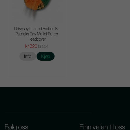
Odyssey Limited Edition St.
Patricks Day Mallet Putter
Headcover
kr 320
kr 504
Info
Kjøp
Følg oss
Finn veien til oss