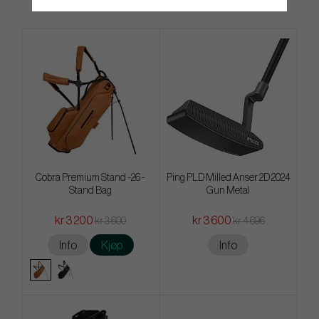
Cobra Premium Stand -26 -
Ping PLD Milled Anser 2D 2024
Stand Bag
Gun Metal
kr 3 200
kr 3 600
kr 3 600
kr 4 696
Info
Kjøp
Info