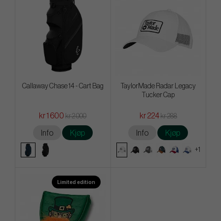
Callaway Chase 14 - Cart Bag
TaylorMade Radar Legacy
Tucker Cap
kr 1 600
kr 224
kr 2 000
kr 288
Info
Kjøp
Info
Kjøp
+1
Limited edition