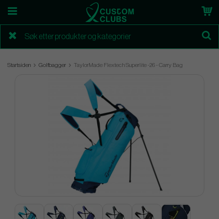
Startsiden
Golfbagger
TaylorMade Flextech Superlite -26 - Carry Bag