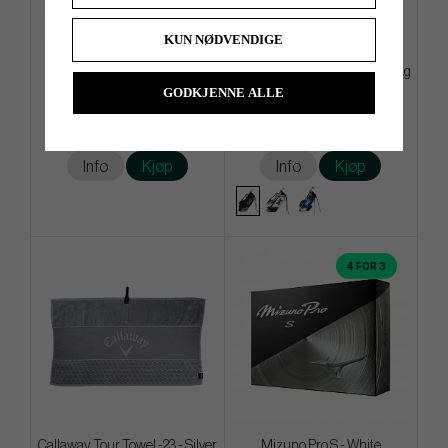
KUN NØDVENDIGE
L.A.B - DF 2.1 (Stock Specs)
PXG Xtreme Hybrid - Stand Bag
GODKJENNE ALLE
kr 3 840
kr 2 960
kr 4 240
kr 3 992
Info
Kjøp
Info
Kjøp
4 FOR 3
Callaway Tour Towel -23 - Silver
Mizuno Pro S - White