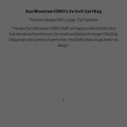
Sun Mountain H2NO Lite Golf Cart Bag
Premium Design With Larger Top Diameter
The new Sun Mountain H2NO Staff cart bag is a new introduction
that sits above the mid size Lite model and below the larger Elite Bag.
Designed to be a premium performer, the Staff is feature packed in its
design.