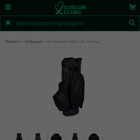
Startsiden
Golfbagger
Sun Mountain H2NO Lite - Cart Bag