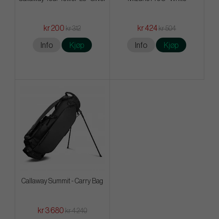
kr 200
kr 424
kr 312
kr 504
Info
Kjøp
Info
Kjøp
Callaway Summit - Carry Bag
kr 3 680
kr 4 240