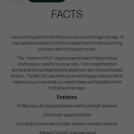
FACTS
Leave nothing behind with Mizuno’s maximum storage cart bag - 10
main pockets and plenty of extra compartments to store anything
you may need during your round.
The “mission control” organiser panel makes it easy to store
anything you need for quick access – from range finders to
scorecards and yardage books to divot tools, all in one centralised
location. The BR-D4C also features an extra-large cooler pocket to
make sure you have what you need to keep well hydrated on the
hottest summer days.
Features:
14-Way top cuff (integrated putter well & full length dividers)
2 full length apparel pockets
Cart strap channel with Durable, Abrasion resistant material
“Mission Control” organiser panel