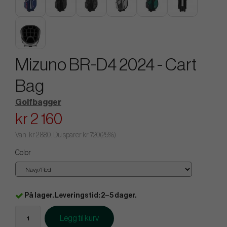
Mizuno BR-D4 2024 - Cart
Bag
Golfbagger
kr 2 160
Van.
kr 2 880
. Du sparer
kr 720
(
25
%)
Color
På lager. Leveringstid: 2–5 dager.
Legg til kurv