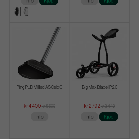
Info
Kjøp
Info
Kjøp
Ping PLD Milled AS Oslo C
Big Max Blade IP 2.0
kr 4 400
kr 2 792
kr 5 600
kr 3 440
Info
Info
Kjøp