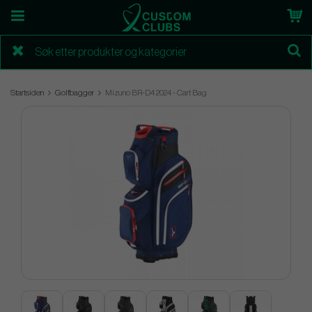
Startsiden
Golfbagger
Mizuno BR-D4 2024 - Cart Bag