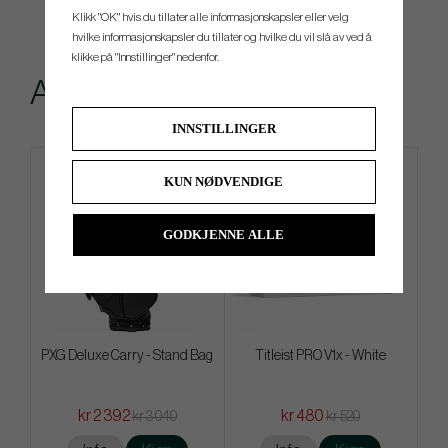
Klikk "OK" hvis du tillater alle informasjonskapsler eller velg
hvilke informasjonskapsler du tillater og hvilke du vil slå av ved å
klikke på "Innstillinger" nedenfor.
Andre kjøpte også
INNSTILLINGER
4 FOR 3
KUN NØDVENDIGE
GODKJENNE ALLE
PXG Deluxe Carry - Stand Bag
Titleist PRO V1x - White
kr 2 392
kr 480
kr 3 040
kr 520