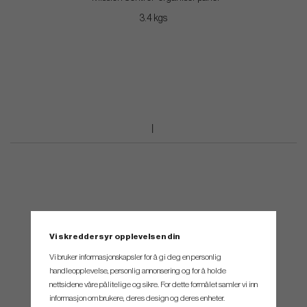
3.4 kgs
Vi skreddersyr opplevelsen din
Vi bruker informasjonskapsler for å gi deg en personlig
handleopplevelse, personlig annonsering og for å holde
nettsidene våre pålitelige og sikre. For dette formålet samler vi inn
informasjon om brukere, deres design og deres enheter.