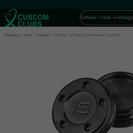
Golfkøller
Skaft
Golfbagg
Startsiden
Andre
Verksted
Weigths - For Scotty Cameron putters - BLACK