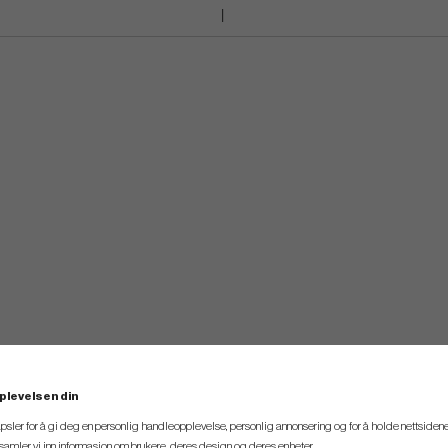
till denna produkt
plevelsen din
psler for å gi deg en personlig handleopplevelse, personlig annonsering og for å holde nettsidene
t samler vi inn informasjon om brukere, deres design og deres enheter.