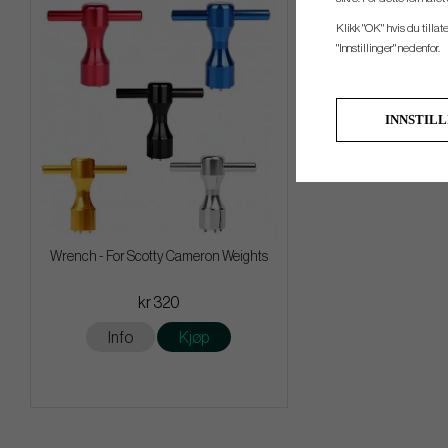
Klikk "OK" hvis du tillat
"Innstillinger" nedenfor.
INNSTIL
Wrench - For Scotty Cameron Weights
kr 320
Info
Kjøp