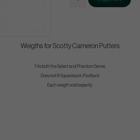
Weigths for Scotty Cameron Putters
Fits both the Select and Phantom Series
Does not fit Squareback /Fastback
Each weigth sold separtly