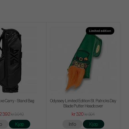
Limited edition
xe Carry - Stand Bag
Odyssey Limited Edition St. Patricks Day
Blade Putter Headcover
 2 392
kr 320
kr 3 040
kr 504
fo
Kjøp
Info
Kjøp