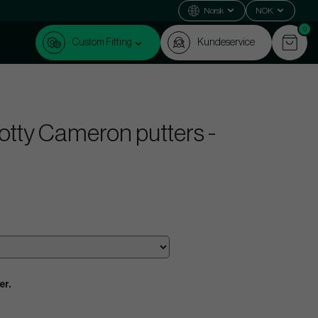
Norsk
NOK
0
Custom Fitting
Kundeservice
otty Cameron putters -
er.