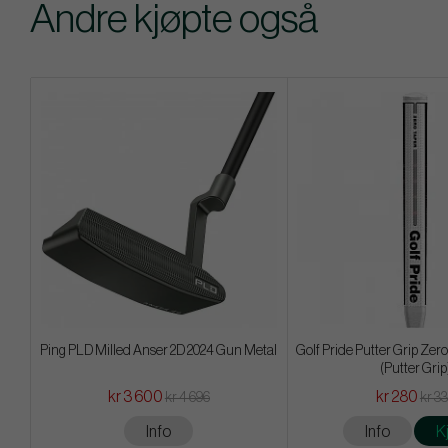
Andre kjøpte også
Ping PLD Milled Anser 2D 2024 Gun Metal
Golf Pride Putter Grip Ze
(Putter Grip
kr 3 600
kr 280
kr 4 696
kr 3
Info
Info
K