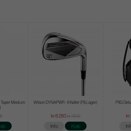
ro Taper Medium
Wilson DYNAPWR - 6 Køller (På Lager)
PXG Delu
)
kr 6 280
kr
36
kr 7 840
jøp
Info
Kjøp
In