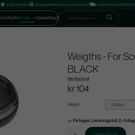
4.8 på Trustpilot
Europas største utvalg av custom golf
Gratis frakt over 2900 NOK
er
Golfballer
Andre
Spesialtilbud
Weigths - For Sc
BLACK
Verksted
kr 104
Weight
På lager. Leveringstid: 2–5 dag
Legg til kurv