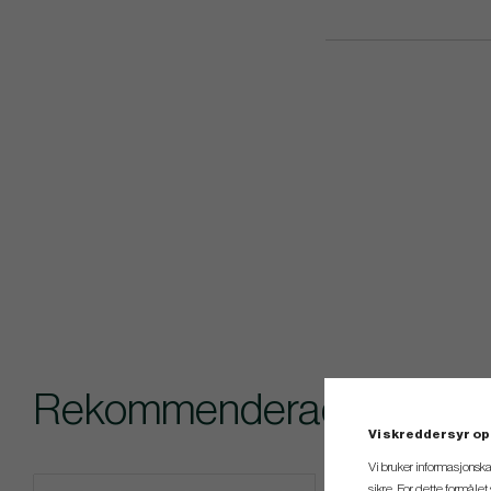
Rekommenderade tillbehör 
Vi skreddersyr op
Vi bruker informasjonska
sikre. For dette formåle