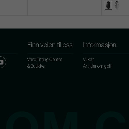
Finn veien til oss
Informasjon
Våre Fitting Centre
Vilkår
& Butikker
Artikler om golf