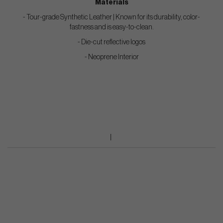
Materials
- Tour-grade Synthetic Leather | Known for its durability, color-
fastness and is easy-to-clean.
- Die-cut reflective logos
- Neoprene Interior