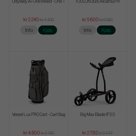
Odyssey Ai-One Milled - One T
TOULON 2025 Alcatraz H1
kr 2 240
kr 5 600
kr 4 400
kr 6 080
Info
Kjøp
Info
Kjøp
Vessel Lux PRO Cart - Cart Bag
Big Max Blade IP 2.0
kr 4 800
kr 2 792
kr 5 760
kr 3 440