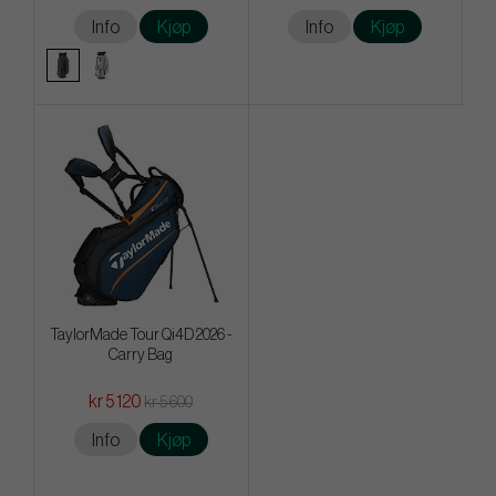
Info
Kjøp
Info
Kjøp
TaylorMade Tour Qi4D 2026 -
Carry Bag
kr 5 120
kr 5 600
Info
Kjøp