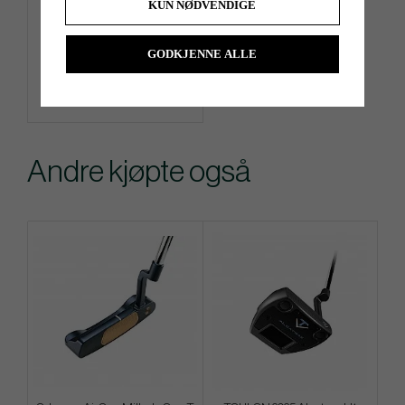
KUN NØDVENDIGE
kr 800
GODKJENNE ALLE
Info
Kjøp
Andre kjøpte også