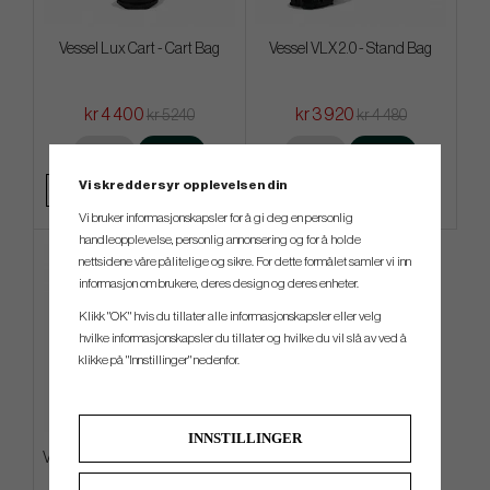
Vessel Lux Cart - Cart Bag
Vessel VLX 2.0 - Stand Bag
kr 4 400
kr 3 920
kr 5 240
kr 4 480
Info
Kjøp
Info
Kjøp
Vi skreddersyr opplevelsen din
Vi bruker informasjonskapsler for å gi deg en personlig
handleopplevelse, personlig annonsering og for å holde
nettsidene våre pålitelige og sikre. For dette formålet samler vi inn
informasjon om brukere, deres design og deres enheter.
Klikk "OK" hvis du tillater alle informasjonskapsler eller velg
hvilke informasjonskapsler du tillater og hvilke du vil slå av ved å
klikke på "Innstillinger" nedenfor.
INNSTILLINGER
Vessel Blade Putter Headcover