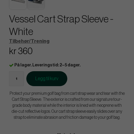
Vessel Cart Strap Sleeve -
White
Tilbehør/Trening
kr 360
På lager. Leveringstid: 2–5 dager.
Legg til kurv
Protect your premium golf bag from cart strap wear and tear with the
Cart Strap Sleeve. The exterior is crafted from our signature tour-
grade body material while the interior is lined with neoprene with
die-cut reflective logos. Our cart strap sleeve easily slides over any
strap to eliminate abrasion and friction damage to your golf bag.