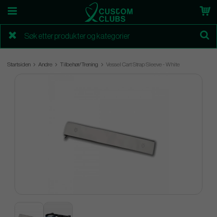
Startsiden
Andre
Tilbehør/Trening
Vessel Cart Strap Sleeve - White