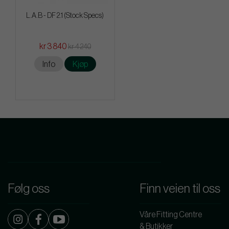
L.A.B - DF 2.1 (Stock Specs)
kr 3 840
kr 4 240
Info
Kjøp
Følg oss
Finn veien til oss
Våre Fitting Centre
& Butikker