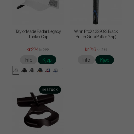
TaylorMade Radar Legacy
Winn ProX 1.32 2023 Black
Tucker Cap
Putter Grip (Putter Grip)
kr 224
kr 216
kr 288
kr 296
Info
Kjøp
Info
Kjøp
+1
IN STOCK