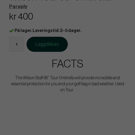
Paraply
kr 400
På lager. Leveringstid: 2–5 dager.
Legg til kurv
FACTS
The Wilson Staff 68” Tour Umbrella will provide incredible and
essential protection for you and your golf bag in bad weather. Used
on Tour.