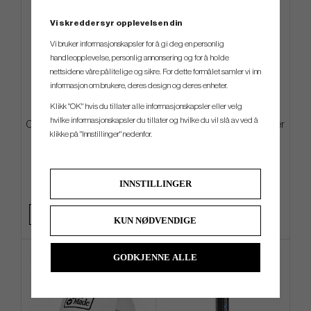
Vi skreddersyr opplevelsen din
Vi bruker informasjonskapsler for å gi deg en personlig
handleopplevelse, personlig annonsering og for å holde
nettsidene våre pålitelige og sikre. For dette formålet samler vi inn
informasjon om brukere, deres design og deres enheter.
Klikk "OK" hvis du tillater alle informasjonskapsler eller velg
hvilke informasjonskapsler du tillater og hvilke du vil slå av ved å
Odyssey Alignment Stick Cover
Callaway Tour Towel -23 - Silver
klikke på "Innstillinger" nedenfor.
kr 240
kr 200
kr 320
kr 312
INNSTILLINGER
Info
Kjøp
Info
Kjøp
KUN NØDVENDIGE
GODKJENNE ALLE