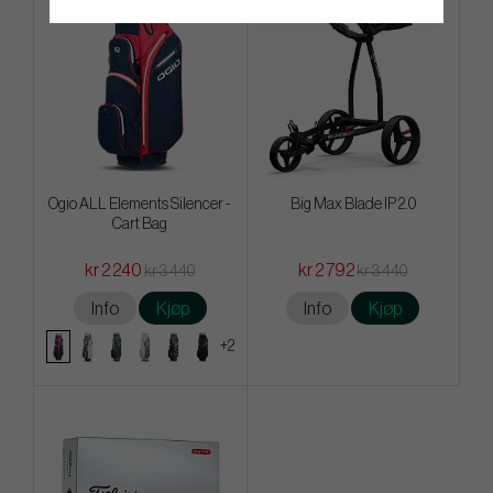
Ogio ALL Elements Silencer -
Big Max Blade IP 2.0
Cart Bag
kr 2 240
kr 2 792
kr 3 440
kr 3 440
Info
Kjøp
Info
Kjøp
+2