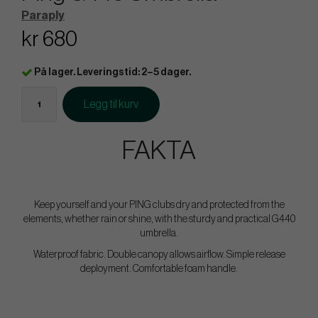
Paraply
kr 680
På lager. Leveringstid: 2–5 dager.
Legg til kurv
FAKTA
Keep yourself and your PING clubs dry and protected from the
elements, whether rain or shine, with the sturdy and practical G440
umbrella.
Waterproof fabric. Double canopy allows airflow. Simple release
deployment. Comfortable foam handle.