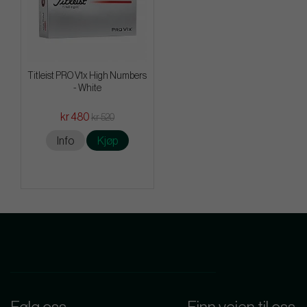
Titleist PRO V1x High Numbers
- White
kr 480
kr 520
Info
Kjøp