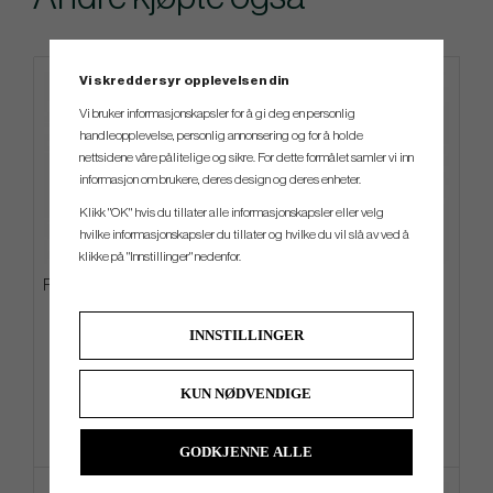
Vi skreddersyr opplevelsen din
Limited edition
Vi bruker informasjonskapsler for å gi deg en personlig
handleopplevelse, personlig annonsering og for å holde
nettsidene våre pålitelige og sikre. For dette formålet samler vi inn
informasjon om brukere, deres design og deres enheter.
Klikk "OK" hvis du tillater alle informasjonskapsler eller velg
hvilke informasjonskapsler du tillater og hvilke du vil slå av ved å
klikke på "Innstillinger" nedenfor.
Ping Hoofer Ltd Mosaic - Carry
Golf Pride Putter Grip Zero
Bag
Taper Large (Putter Grip)
INNSTILLINGER
kr 2 400
kr 280
kr 2 880
kr 336
Info
Kjøp
Info
Kjøp
KUN NØDVENDIGE
GODKJENNE ALLE