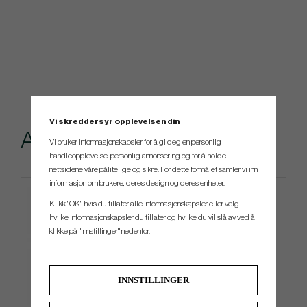
Vi skreddersyr opplevelsen din
Andre kjøpte også
Vi bruker informasjonskapsler for å gi deg en personlig
handleopplevelse, personlig annonsering og for å holde
nettsidene våre pålitelige og sikre. For dette formålet samler vi inn
informasjon om brukere, deres design og deres enheter.
Klikk "OK" hvis du tillater alle informasjonskapsler eller velg
hvilke informasjonskapsler du tillater og hvilke du vil slå av ved å
klikke på "Innstillinger" nedenfor.
INNSTILLINGER