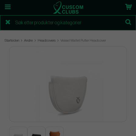
Startsiden
Andre
Headcovers
Vessel Mallet Putter Headcover