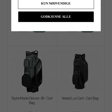
KUN NØDVENDIGE
Motocaddy M7 GPS Remote
Odyssey Square 2 Square TRI-
-26
HOT - #7
GODKJENNE ALLE
kr 15 920
kr 4 720
kr 17 200
kr 5 200
Info
Kjøp
Info
Kjøp
TaylorMade Deluxe -26 - Cart
Vessel Lux Cart - Cart Bag
Bag