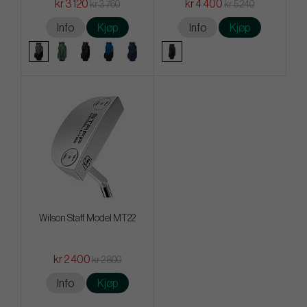
kr 3 120
kr 4 400
kr 3 760
kr 5 240
Info
Kjøp
Info
Kjøp
Wilson Staff Model MT22
kr 2 400
kr 2 800
Info
Kjøp