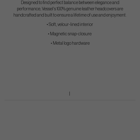
Designed to find perfect balance between elegance and
performance, Vessel's 100% genuine leather headcovers are
handcrafted and built to ensure a lifetime of use and enjoyment.
• Soft, velour-lined interior
• Magnetic snap-closure
• Metal logo hardware