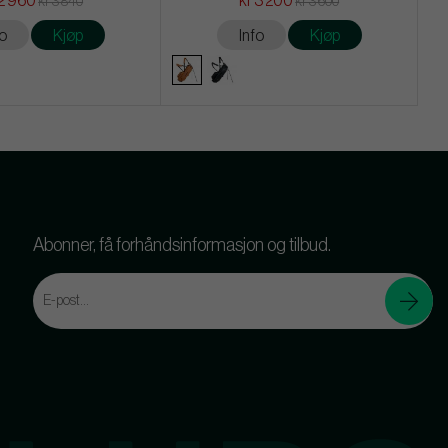
 2 960
kr 3 200
kr 3 840
kr 3 600
fo
Kjøp
Info
Kjøp
Abonner, få forhåndsinformasjon og tilbud.