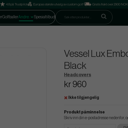
4.8 på Trustpilot
Europas største utvalg av custom golf
Gratis frakt over 2900 NOK
er
Golfballer
Andre
Spesialtilbud
Vessel Lux Embo
Black
Headcovers
kr 960
Ikke tilgjengelig
Produkt påminnelse
Skriv inn din e-postadresse nedenfor, og 