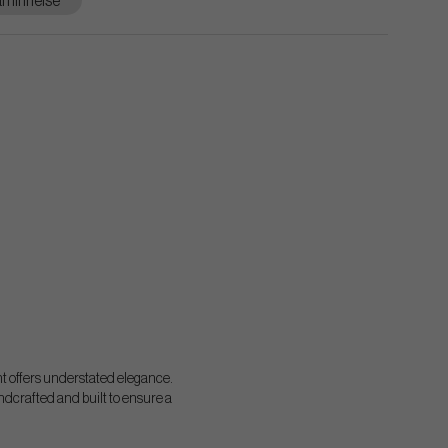
minnelse
nt offers understated elegance.
dcrafted and built to ensure a