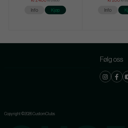
kr 2 400
kr 200
kr 2 800
kr 3
Info
Kjøp
Info
K
Følg oss
Copyright ©2026 CustomClubs