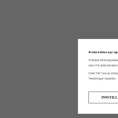
Vi skreddersyr op
Vi bruker informasjonska
sikre. For dette formåle
Klikk "OK" hvis du tillat
"Innstillinger" nedenfor.
INNSTIL