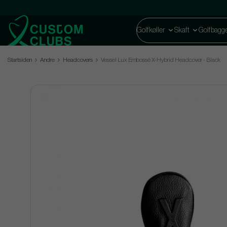
Golfkøller
Skaft
Golfbagg
Startsiden
Andre
Headcovers
Vessel Lux Embossé X-Hybrid Headcover - Black