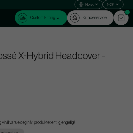
Norsk
NOK
0
Custom Fitting
Kundeservice
ssé X-Hybrid Headcover -
vi vil varsle deg når produktet er tilgjengelig!