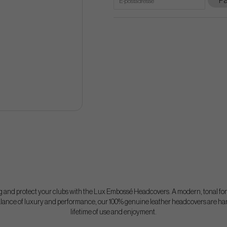
På
bag and protect your clubs with the Lux Embossé Headcovers. A modern, tonal fo
balance of luxury and performance, our 100% genuine leather headcovers are han
lifetime of use and enjoyment.