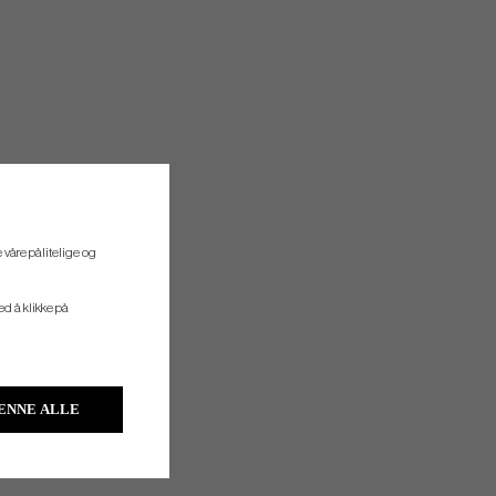
 våre pålitelige og
ved å klikke på
ENNE ALLE