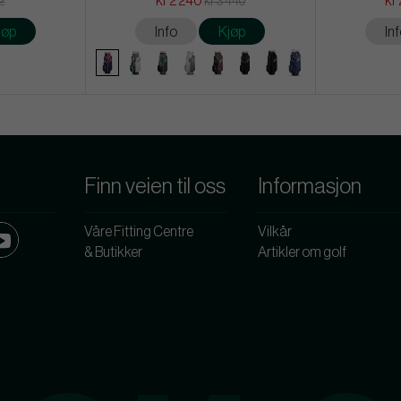
kr 2 240
kr
12
kr 3 440
jøp
Info
Kjøp
In
Finn veien til oss
Informasjon
Våre Fitting Centre
Vilkår
& Butikker
Artikler om golf