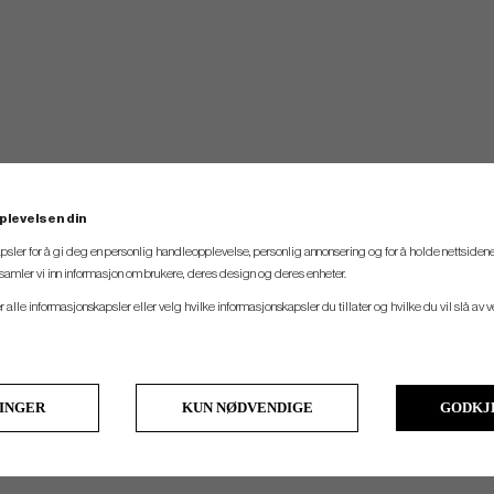
plevelsen din
psler for å gi deg en personlig handleopplevelse, personlig annonsering og for å holde nettsidene
t samler vi inn informasjon om brukere, deres design og deres enheter.
er alle informasjonskapsler eller velg hvilke informasjonskapsler du tillater og hvilke du vil slå av 
LINGER
KUN NØDVENDIGE
GODKJ