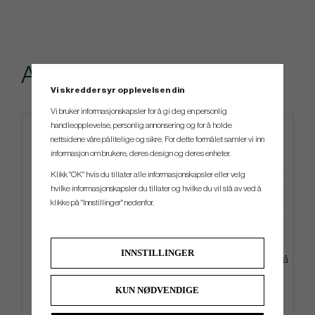
Andre kjøpte også
Vi skreddersyr opplevelsen din
Vi bruker informasjonskapsler for å gi deg en personlig
handleopplevelse, personlig annonsering og for å holde
nettsidene våre pålitelige og sikre. For dette formålet samler vi inn
informasjon om brukere, deres design og deres enheter.
Klikk "OK" hvis du tillater alle informasjonskapsler eller velg
hvilke informasjonskapsler du tillater og hvilke du vil slå av ved å
klikke på "Innstillinger" nedenfor.
INNSTILLINGER
Titleist PRO V1 AIM
Wilson DYNAPWR - 6 Køller (På
Performance Black Line -
Lager)
White
KUN NØDVENDIGE
kr 480
kr 6 280
kr 520
kr 7 840