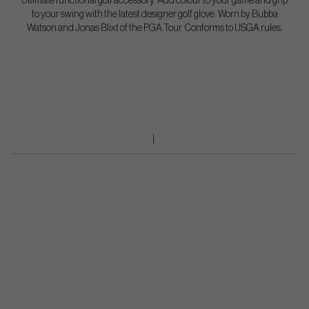
Ultimate functional golf accessory. Add colour to your game and grip
to your swing with the latest designer golf glove. Worn by Bubba
Watson and Jonas Blixt of the PGA Tour. Conforms to USGA rules.