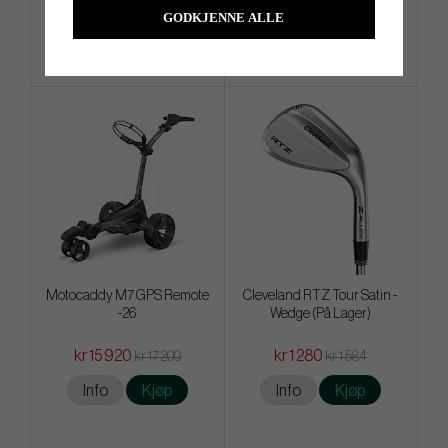
Info
Kjøp
Info
Kjøp
GODKJENNE ALLE
Motocaddy M7 GPS Remote
Cleveland RTZ Tour Satin -
-26
Wedge (På Lager)
kr 15 920
kr 1 280
kr 17 200
kr 1 584
Info
Kjøp
Info
Kjøp