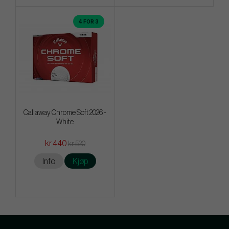
4 FOR 3
Callaway Chrome Soft 2026 -
White
kr 440
kr 520
Info
Kjøp