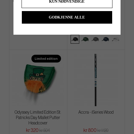
Evnroll Neo Classic ER2 Black
TaylorMade Tour Preferred
KUN NØDVENDIGE
Radar 2026 Qi4D Cap
GODKJENNE ALLE
kr 3 992
kr 200
kr 4 960
kr 288
Info
Kjøp
Info
Kjøp
Limited edition
Odyssey Limited Edition St.
Accra - iSeries Wood
Patricks Day Mallet Putter
Headcover
kr 320
kr 800
kr 504
kr 1 120