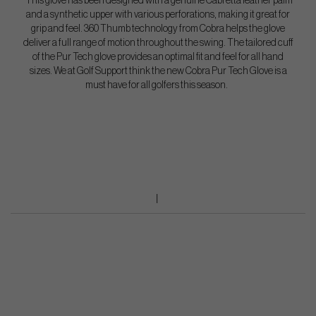
This glove has been designed with a genuine Cabretta leather palm
and a synthetic upper with various perforations, making it great for
grip and feel. 360 Thumb technology from Cobra helps the glove
deliver a full range of motion throughout the swing. The tailored cuff
of the Pur Tech glove provides an optimal fit and feel for all hand
sizes. We at Golf Support think the new Cobra Pur Tech Glove is a
must have for all golfers this season.