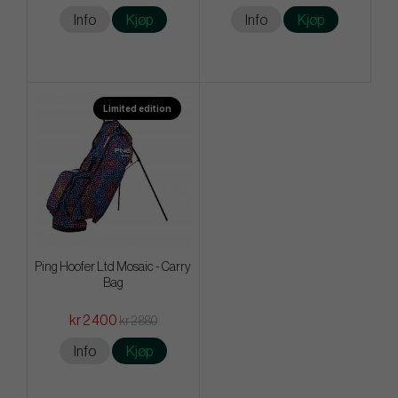
Info
Kjøp
Info
Kjøp
Limited edition
Ping Hoofer Ltd Mosaic - Carry
Bag
kr 2 400
kr 2 880
Info
Kjøp