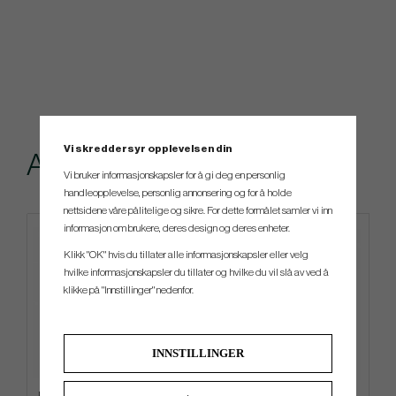
Vi skreddersyr opplevelsen din
Andre kjøpte også
Vi bruker informasjonskapsler for å gi deg en personlig
handleopplevelse, personlig annonsering og for å holde
nettsidene våre pålitelige og sikre. For dette formålet samler vi inn
informasjon om brukere, deres design og deres enheter.
Klikk "OK" hvis du tillater alle informasjonskapsler eller velg
hvilke informasjonskapsler du tillater og hvilke du vil slå av ved å
klikke på "Innstillinger" nedenfor.
INNSTILLINGER