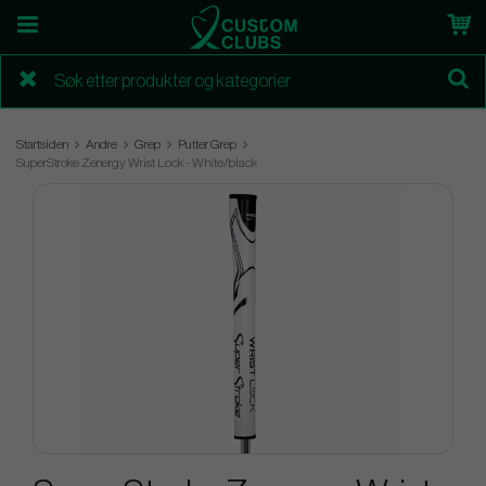
Startsiden
Andre
Grep
Putter Grep
SuperStroke Zenergy Wrist Lock - White/black