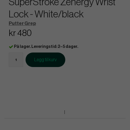
SuperStroke Zenergy Wrist
Lock - White/black
Putter Grep
kr 480
På lager. Leveringstid: 2–5 dager.
Legg til kurv