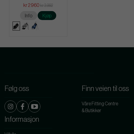
kr 2 960
kr 3 992
Info
Kjøp
Følg oss
Finn veien til oss
Våre Fitting Centre
& Butikker
Informasjon