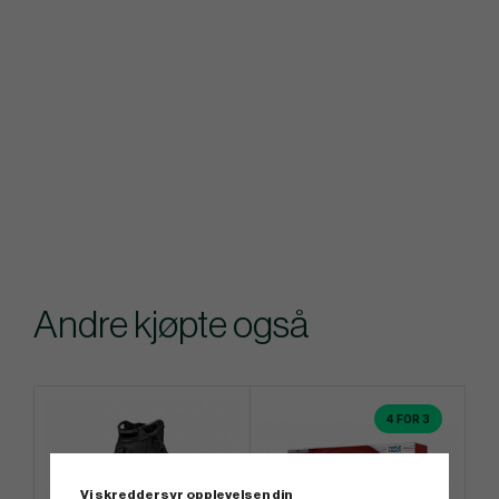
Andre kjøpte også
4 FOR 3
Vi skreddersyr opplevelsen din