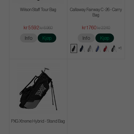
Wilson Staff Tour Bag
Callaway Fairway C -26 - Carry
Bag
kr 5 592
kr 1 760
kr 6 960
kr 2 240
Info
Kjøp
Info
Kjøp
+1
PXG Xtreme Hybrid - Stand Bag