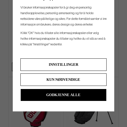
Vi bruker informasjonskapsler for å gi deg en personlig
handleopplevelse, personlig annonsering og for å holde
nettsidene våre pålitelige og sikre. For dette formålet samler vi inn
informasjon om brukere, deres design og deres enheter.
Vessel Lux Cart - Cart Bag
Callaway Chrome Soft Triple
Klikk "OK" hvis du tillater alle informasjonskapsler eller velg
Track 2026 - White
hvilke informasjonskapsler du tillater og hvilke du vil slå av ved å
klikke på "Innstillinger" nedenfor.
kr 4 400
kr 440
kr 5 240
kr 520
Info
Kjøp
Info
Kjøp
INNSTILLINGER
KUN NØDVENDIGE
GODKJENNE ALLE