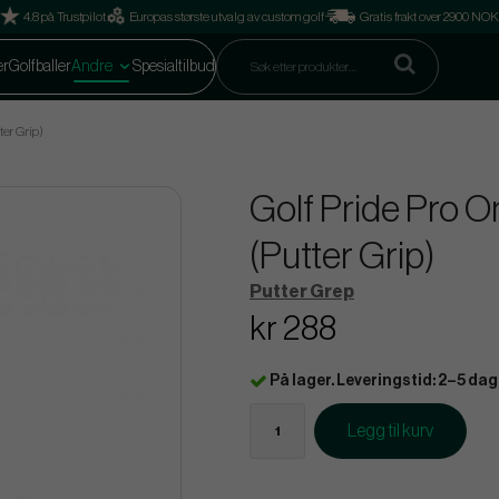
4.8 på Trustpilot
Europas største utvalg av custom golf
Gratis frakt over 2900 NOK
er
Golfballer
Andre
Spesialtilbud
ter Grip)
Golf Pride Pro 
(Putter Grip)
Putter Grep
kr 288
På lager. Leveringstid: 2–5 dag
Legg til kurv