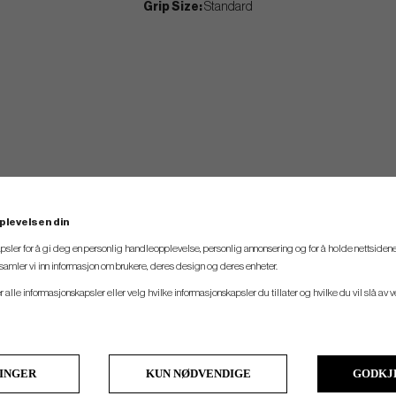
Grip Size:
Standard
plevelsen din
psler for å gi deg en personlig handleopplevelse, personlig annonsering og for å holde nettsidene
t samler vi inn informasjon om brukere, deres design og deres enheter.
er alle informasjonskapsler eller velg hvilke informasjonskapsler du tillater og hvilke du vil slå av 
LINGER
KUN NØDVENDIGE
GODKJ