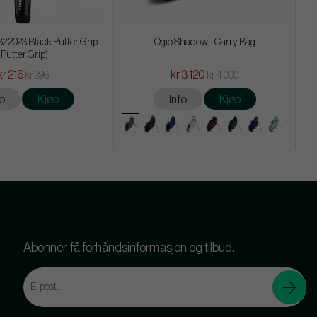
32 2023 Black Putter Grip
Ogio Shadow - Carry Bag
(Putter Grip)
kr 216
kr 3 120
kr 296
kr 4 000
fo
Kjøp
Info
Kjøp
Abonner, få forhåndsinformasjon og tilbud.