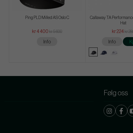
Ping PLD Milled AS Oslo C
Callaway TA Performance
Hat
kr 4 400
kr 224
kr 5 600
kr 28
Info
Info
K
Følg oss