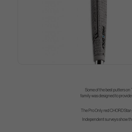
Some of the best putters on 
family was designed to provide 
The Pro Only red CHORD Star gr
Independent surveys show that