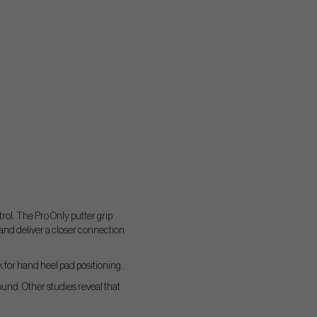
rol. The Pro Only putter grip
 and deliver a closer connection
 for hand heel pad positioning.
und. Other studies reveal that