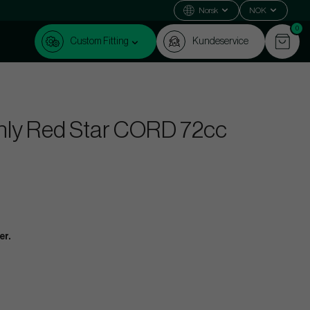
Norsk
NOK
0
Custom Fitting
Kundeservice
Only Red Star CORD 72cc
er.