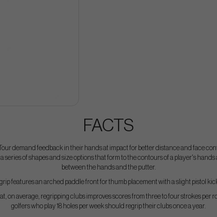
FACTS
Tour demand feedback in their hands at impact for better distance and face cont
a series of shapes and size options that form to the contours of a player's hands
between the hands and the putter.
ip features an arched paddle front for thumb placement with a slight pistol kick
, on average, regripping clubs improves scores from three to four strokes per ro
golfers who play 18 holes per week should regrip their clubs once a year.