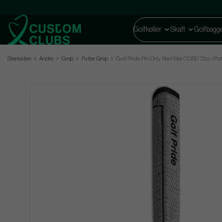
Golfkøller
Skaft
Golfbagg
Startsiden
Andre
Grep
Putter Grep
Golf Pride Pro Only Red Star CORD 72cc (Put