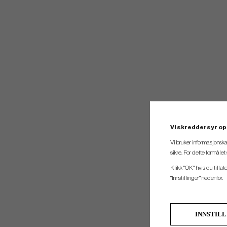
Vi skreddersyr op
Vi bruker informasjonska
sikre. For dette formåle
Klikk "OK" hvis du tillat
"Innstillinger" nedenfor.
INNSTIL