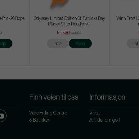
 Pro -26 Rope
Odyssey Limited Edition St. Patricks Day
Winn ProX 1.
Blade Putter Headcover
kr 320
0
kr 504
jøp
Info
Kjøp
In
Finn veien til oss
Informasjon
Våre Fitting Centre
Vilkår
& Butikker
Artikler om golf