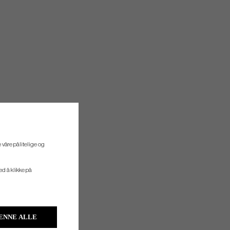
 våre pålitelige og
ved å klikke på
ENNE ALLE