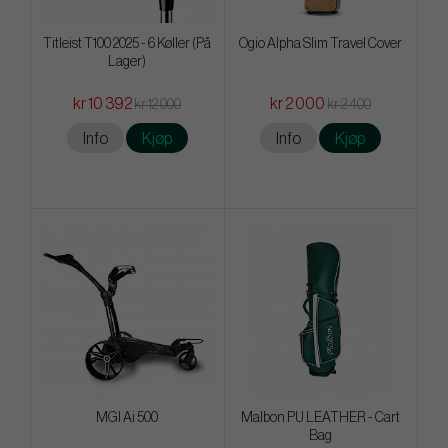
Titleist T100 2025 - 6 Køller (På
Ogio Alpha Slim Travel Cover
Lager)
kr 10 392
kr 2 000
kr 12 000
kr 2 400
Info
Kjøp
Info
Kjøp
MGI Ai 500
Malbon PU LEATHER - Cart
Bag