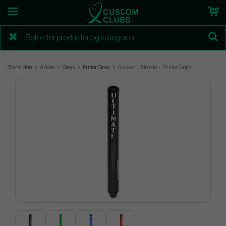
Startsiden
Andre
Grep
Putter Grep
Garsen Ultimate - (Putter Grip)