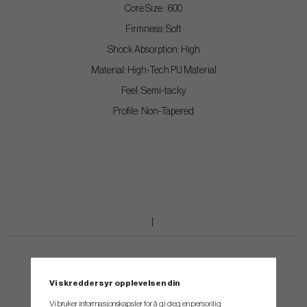
Core Size: .600
Firmness: Soft
Shock Absorption: High
Material: High-Tech PU Material
Feel: Semi-tacky
Profile: Non-Tapered
Vi skreddersyr opplevelsen din
Vi bruker informasjonskapsler for å gi deg en personlig