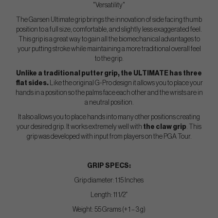
"Versatility"
The Garsen Ultimate grip brings the innovation of side facing thumb
position to a full size, comfortable, and slightly less exaggerated feel.
This grip is a great way to gain all the biomechanical advantages to
your putting stroke while maintaining a more traditional overall feel
to the grip.
Unlike a traditional putter grip, the ULTIMATE has three
flat sides.
Like the original G-Pro design it allows you to place your
hands in a position so the palms face each other and the wrists are in
a neutral position.
It also allows you to place hands into many other positions creating
your desired grip. It works extremely well with
the claw grip
. This
grip was developed with input from players on the PGA Tour.
GRIP SPECS:
Grip diameter: 1.15 Inches
Length: 11 1/2″
Weight: 55 Grams (+ 1 – 3 g)