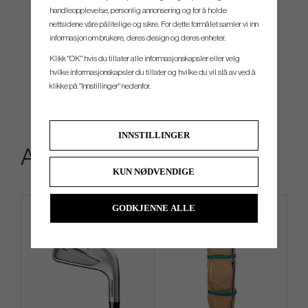
handleopplevelse, personlig annonsering og for å holde
nettsidene våre pålitelige og sikre. For dette formålet samler vi inn
informasjon om brukere, deres design og deres enheter.
Klikk "OK" hvis du tillater alle informasjonskapsler eller velg
hvilke informasjonskapsler du tillater og hvilke du vil slå av ved å
klikke på "Innstillinger" nedenfor.
INNSTILLINGER
Andre kjøpte også
KUN NØDVENDIGE
GODKJENNE ALLE