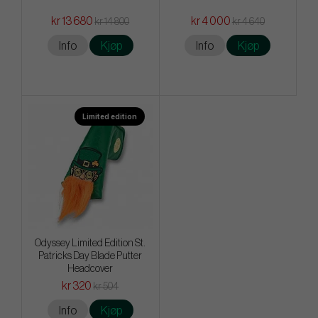
kr 13 680
kr 4 000
kr 14 800
kr 4 640
Info
Kjøp
Info
Kjøp
Limited edition
Odyssey Limited Edition St.
Patricks Day Blade Putter
Headcover
kr 320
kr 504
Info
Kjøp