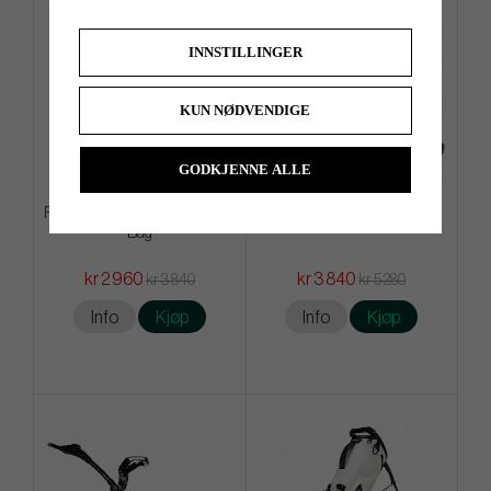
IN STOCK
INNSTILLINGER
KUN NØDVENDIGE
GODKJENNE ALLE
PXG Aloha 2026 Hybrid - Stand
L.A.B - LINK. 1 (Stock Specs)
Bag
kr 2 960
kr 3 840
kr 3 840
kr 5 280
Info
Kjøp
Info
Kjøp