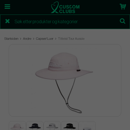
Startsiden
Andre
Capser/Luer
Titleist Tour Aussie