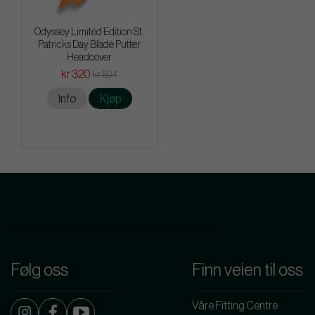
Odyssey Limited Edition St.
Patricks Day Blade Putter
Headcover
kr 320
kr 504
Info
Kjøp
Følg oss
Finn veien til oss
Våre Fitting Centre