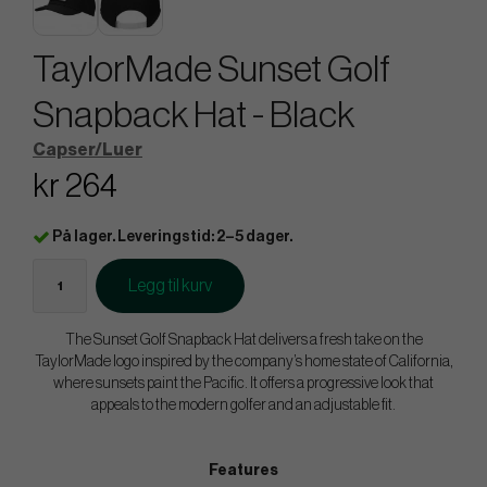
TaylorMade Sunset Golf
Snapback Hat - Black
Capser/Luer
kr 264
På lager. Leveringstid: 2–5 dager.
Legg til kurv
The Sunset Golf Snapback Hat delivers a fresh take on the
TaylorMade logo inspired by the company’s home state of California,
where sunsets paint the Pacific. It offers a progressive look that
appeals to the modern golfer and an adjustable fit.
Features