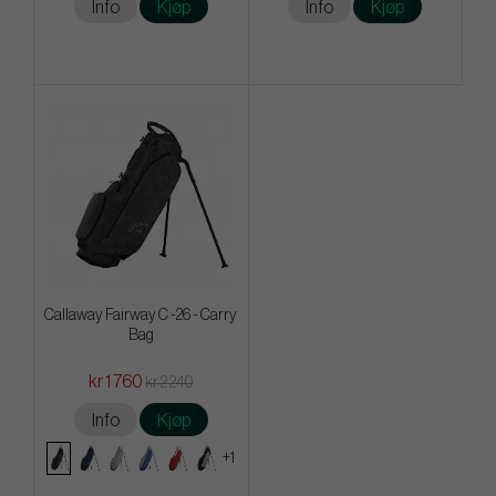
Info
Kjøp
Info
Kjøp
Callaway Fairway C -26 - Carry
Bag
kr 1 760
kr 2 240
Info
Kjøp
+1