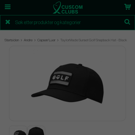
Startsiden
Andre
Capser/Luer
TaylorMade Sunset Golf Snapback Hat - Black