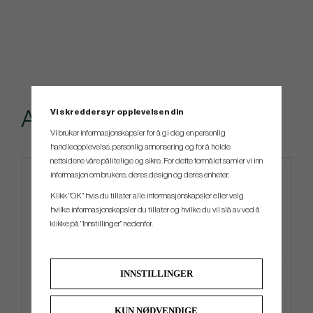
Vi skreddersyr opplevelsen din
Andre kjøpte også
Vi bruker informasjonskapsler for å gi deg en personlig
handleopplevelse, personlig annonsering og for å holde
nettsidene våre pålitelige og sikre. For dette formålet samler vi inn
informasjon om brukere, deres design og deres enheter.
Klikk "OK" hvis du tillater alle informasjonskapsler eller velg
hvilke informasjonskapsler du tillater og hvilke du vil slå av ved å
klikke på "Innstillinger" nedenfor.
INNSTILLINGER
BGT Brava
Mizuno BR-DX 2024 - Carry
KUN NØDVENDIGE