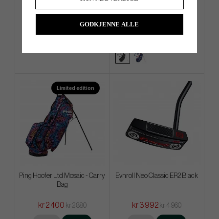
Bag
kr 2 640
kr 2 000
kr 3 520
kr 3 040
GODKJENNE ALLE
Info
Kjøp
Info
Kjøp
Limited edition
Ping Hoofer Ltd Mosaic - Carry
Evnroll Neo Classic ER2 Black
Bag
kr 2 400
kr 3 992
kr 2 880
kr 4 960