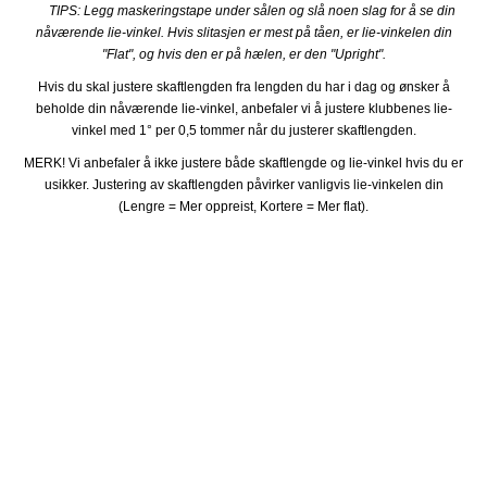
TIPS: Legg maskeringstape under sålen og slå noen slag for å se din
nåværende lie-vinkel. Hvis slitasjen er mest på tåen, er lie-vinkelen din
"Flat", og hvis den er på hælen, er den "Upright".
Hvis du skal justere skaftlengden fra lengden du har i dag og ønsker å
beholde din nåværende lie-vinkel, anbefaler vi å justere klubbenes lie-
vinkel med 1° per 0,5 tommer når du justerer skaftlengden.
MERK! Vi anbefaler å ikke justere både skaftlengde og lie-vinkel hvis du er
usikker. Justering av skaftlengden påvirker vanligvis lie-vinkelen din
(Lengre = Mer oppreist, Kortere = Mer flat).