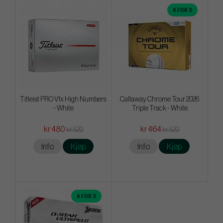
4 FOR 3
Titleist PRO V1x High Numbers
Callaway Chrome Tour 2026
- White
Triple Track - White
kr 480
kr 464
kr 520
kr 520
Info
Kjøp
Info
Kjøp
4 FOR 3