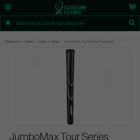
Startsiden
Andre
Grep
Grep
JumboMax Tour Series (Medium)
JumboMax Tour Series