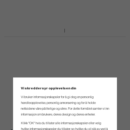
Vi skreddersyr opplevelsen din
Vi bruker informasjonskapsler for å gi deg en personlig
handleopplevelse, personlig annonsering og for å holde
nettsidene våre pålitelige og sikre. For dette formålet samler vi inn
informasjon om brukere, deres design og deres enheter.
Klikk "OK" hvis du tillater alle informasjonskapsler eller velg
hvilke informasjonskapsler du tillater og hvilke du vil slå av ved å