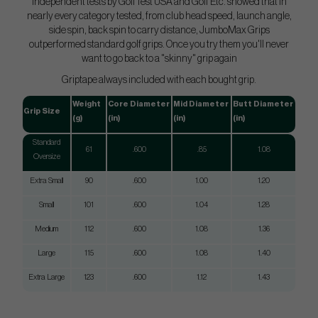
Independent tests by GolfTest USA and Golf Etc. showed that in
nearly every category tested, from club head speed, launch angle,
side spin, back spin to carry distance, JumboMax Grips
outperformed standard golf grips. Once you try them you'll never
want to go back to a "skinny" grip again
Griptape always included with each bought grip.
Weight
Core Diameter
Mid Diameter
Butt Diameter
Grip Size
(g)
(in)
(in)
(in)
Standard
61
.600
.85
1.08
Oversize
Extra Small
90
.600
1.00
1.20
Small
101
.600
1.04
1.28
Medium
112
.600
1.08
1.36
Large
115
.600
1.08
1.40
Extra Large
123
.600
1.12
1.43