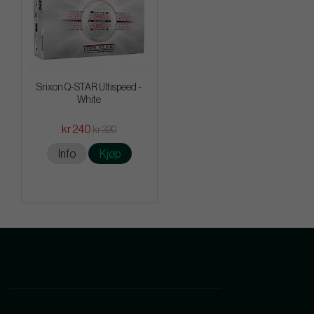
Srixon Q-STAR Ultispeed -
White
kr 240
kr 320
Info
Kjøp