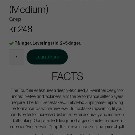
(Medium)
Grep
kr 248
På lager. Leveringstid: 2–5 dager.
Legg til kurv
FACTS
The Tour Series features a deeply-textured, all-weather design for
incredible feel and tackiness, and the performance better players
require. The Tour Series takes JumboMax Grips game-improving
performance to a whole new level. JumboMax Grips simply fit your
hands better for increased distance, better accuracy and more solid
ball striking. Our patented design and larger diameter provides a
superior “Finger-Palm™ grip” that is revolutionizing the game of golf.